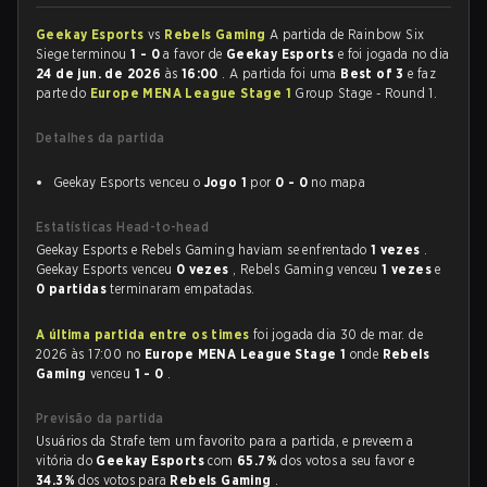
Geekay Esports
vs
Rebels Gaming
A partida de Rainbow Six
Siege terminou
1 - 0
a favor de
Geekay Esports
e foi jogada no dia
24 de jun. de 2026
às
16:00
. A partida foi uma
Best of 3
e faz
parte do
Europe MENA League Stage 1
Group Stage - Round 1.
Detalhes da partida
Geekay Esports venceu o
Jogo 1
por
0 - 0
no mapa
Estatísticas Head-to-head
Geekay Esports e Rebels Gaming haviam se enfrentado
1 vezes
.
Geekay Esports venceu
0 vezes
, Rebels Gaming venceu
1 vezes
e
0 partidas
terminaram empatadas.
A última partida entre os times
foi jogada dia 30 de mar. de
2026 às 17:00 no
Europe MENA League Stage 1
onde
Rebels
Gaming
venceu
1 - 0
.
Previsão da partida
Usuários da Strafe tem um favorito para a partida, e preveem a
vitória do
Geekay Esports
com
65.7%
dos votos a seu favor e
34.3%
dos votos para
Rebels Gaming
.