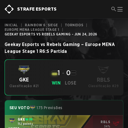
STRAFE ESPORTS
INICIAL
|
RAINBOW 6: SIEGE
|
TORNEIOS
|
EUROPE MENA LEAGUE STAGE 1
|
GEEKAY ESPORTS VS REBELS GAMING - JUN 24, 2026
Geekay Esports
vs
Rebels Gaming
–
Europe MENA
League Stage 1
R6:S
Partida
1
-
0
RBLS
GKE
WIN
LOSE
Classificação #21
Classificação #29
SEU VOTO
175 Previsões
GKE
WIN
RBLS
112 points
34%