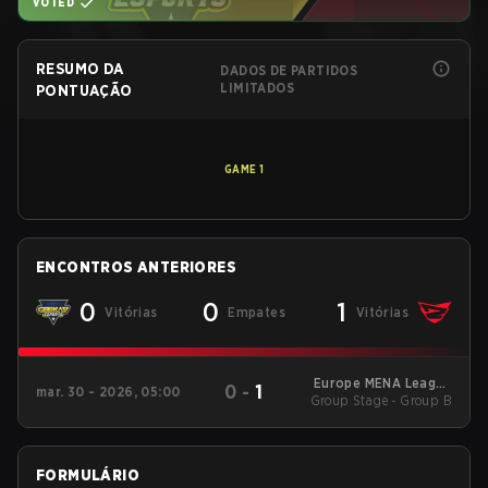
VOTED
RESUMO DA
DADOS DE PARTIDOS
LIMITADOS
PONTUAÇÃO
GAME
1
ENCONTROS ANTERIORES
0
0
1
Vitórias
Empates
Vitórias
Europe MENA League
0
-
1
mar. 30 - 2026, 05:00
Group Stage - Group B
- Europe MENA
League Kickoff
FORMULÁRIO