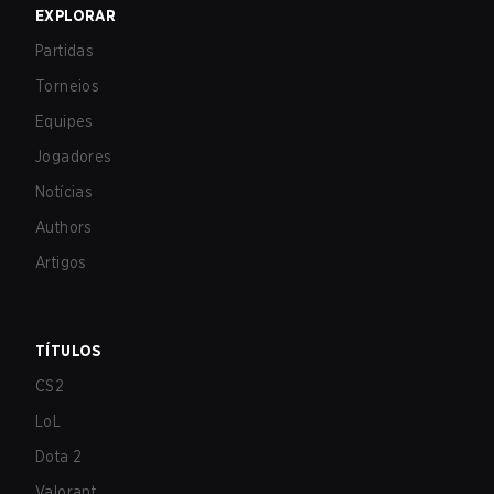
EXPLORAR
Partidas
Torneios
Equipes
Jogadores
Notícias
Authors
Artigos
TÍTULOS
CS2
LoL
Dota 2
Valorant