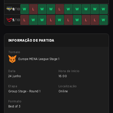
8
/10
W
L
W
W
L
W
W
W
W
W
5
/10
L
W
W
L
W
L
W
L
L
W
INFORMAÇÃO DE PARTIDA
Torneio
Europe MENA League Stage 1
Data
Hora de início
24 junho
16:00
Etapa
Localização
Group Stage - Round 1
Online
Formato
Best of 3