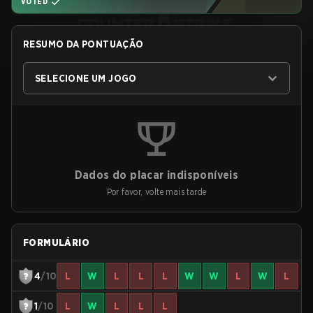
VOTED
RESUMO DA PONTUAÇÃO
SELECIONE UM JOGO
Dados do placar indisponíveis
Por favor, volte mais tarde
FORMULÁRIO
4
/10
L
W
L
L
L
W
W
L
W
L
1
/10
L
W
L
L
L