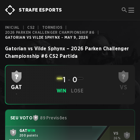
STRAFE ESPORTS
INICIAL
|
CS2
|
TORNEIOS
|
2026 PARKEN CHALLENGER CHAMPIONSHIP #6
|
GATORIAN VS VILDE SPHYNX - MAY 9, 2026
Gatorian
vs
Vilde Sphynx
–
2026 Parken Challenger
Championship #6
CS2
Partida
1
-
0
VS
GAT
WIN
LOSE
-
-
SEU VOTO
89 Previsões
GAT
WIN
VS
200 points
26%