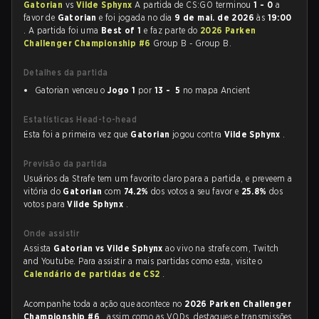
Gatorian
vs
Vilde Sphynx
A partida de CS:GO terminou
1 - 0
a
favor de
Gatorian
e foi jogada no dia
9 de mai. de 2026
às
19:00
. A partida foi uma
Best of 1
e faz parte do
2026 Parken
Challenger Championship #6
Group B - Group B.
Detalhes da partida
Gatorian venceu o
Jogo 1
por
13 - 5
no mapa Ancient
Estatísticas Head-to-head
Esta foi a primeira vez que
Gatorian
jogou contra
Vilde Sphynx
.
Previsão da partida
Usuários da Strafe tem um favorito claro para a partida, e preveem a
vitória do
Gatorian
com
74.2%
dos votos a seu favor e
25.8%
dos
votos para
Vilde Sphynx
.
Onde assistir
Assista
Gatorian vs Vilde Sphynx
ao vivo na strafe.com, Twitch
and Youtube. Para assistir a mais partidas como esta, visite o
Calendário de partidas de CS2
.
Acompanhe toda a ação que acontece no
2026 Parken Challenger
Championship #6
, assim como as VODs, destaques e transmissões