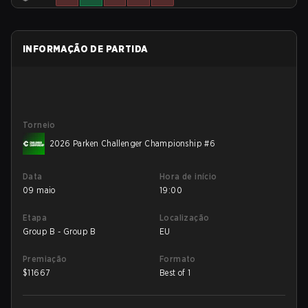
INFORMAÇÃO DE PARTIDA
Torneio
2026 Parken Challenger Championship #6
Data
Hora de início
09 maio
19:00
Etapa
Localização
Group B - Group B
EU
Premiação
Formato
$
11667
Best of 1