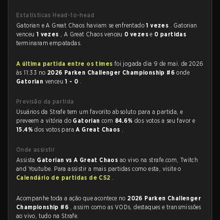
Estatísticas Head-to-head
Gatorian e A Great Chaos haviam se enfrentado
1 vezes
. Gatorian
venceu
1 vezes
, A Great Chaos venceu
0 vezes
e
0 partidas
terminaram empatadas.
A última partida entre os times
foi jogada dia 9 de mai. de 2026
às 11:33 no
2026 Parken Challenger Championship #6
onde
Gatorian
venceu
1 - 0
.
Previsão da partida
Usuários da Strafe tem um favorito absoluto para a partida, e
preveem a vitória do
Gatorian
com
84.6%
dos votos a seu favor e
15.4%
dos votos para
A Great Chaos
.
Onde assistir
Assista
Gatorian vs A Great Chaos
ao vivo na strafe.com, Twitch
and Youtube. Para assistir a mais partidas como esta, visite o
Calendário de partidas de CS2
.
Acompanhe toda a ação que acontece no
2026 Parken Challenger
Championship #6
, assim como as VODs, destaques e transmissões
ao vivo, tudo na Strafe.