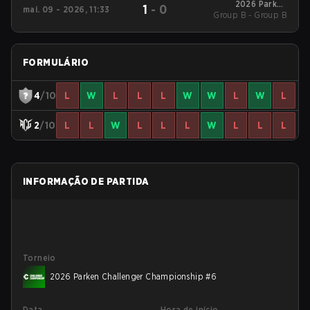
2026 Parken
1
-
0
mai. 09 - 2026, 11:33
Group B - Group B
Challenger
Championship #6
FORMULÁRIO
4
/10
L
W
L
L
L
W
W
L
W
L
2
/10
L
L
W
L
L
L
W
L
L
L
INFORMAÇÃO DE PARTIDA
Torneio
2026 Parken Challenger Championship #6
Data
Hora de início