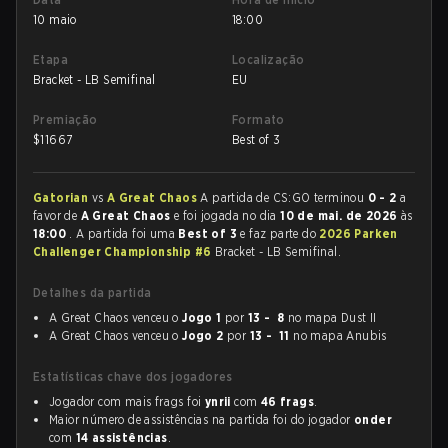
10 maio
18:00
Etapa
Localização
Bracket - LB Semifinal
EU
Premiação
Formato
$
11667
Best of 3
Gatorian
vs
A Great Chaos
A partida de CS:GO terminou
0 - 2
a
favor de
A Great Chaos
e foi jogada no dia
10 de mai. de 2026
às
18:00
. A partida foi uma
Best of 3
e faz parte do
2026 Parken
Challenger Championship #6
Bracket - LB Semifinal.
Detalhes da partida
A Great Chaos venceu o
Jogo 1
por
13 - 8
no mapa Dust II
A Great Chaos venceu o
Jogo 2
por
13 - 11
no mapa Anubis
Estatísticas chave dos jogadores
Jogador com mais frags foi
ynrii
com
46 frags
.
Maior número de assistências na partida foi do jogador
onder
com
14 assistências
.