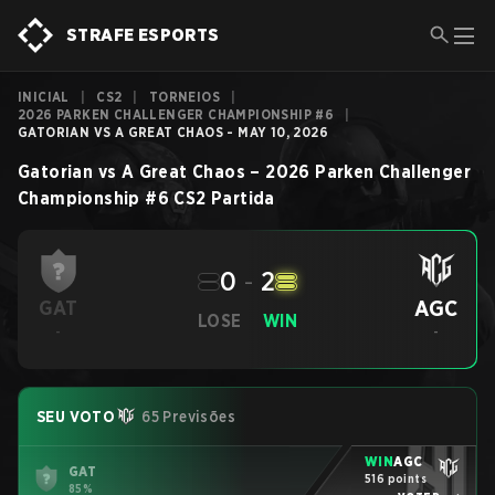
STRAFE ESPORTS
INICIAL
|
CS2
|
TORNEIOS
|
2026 PARKEN CHALLENGER CHAMPIONSHIP #6
|
GATORIAN VS A GREAT CHAOS - MAY 10, 2026
Gatorian
vs
A Great Chaos
–
2026 Parken Challenger
Championship #6
CS2
Partida
0
-
2
AGC
GAT
LOSE
WIN
-
-
SEU VOTO
65 Previsões
WIN
AGC
GAT
516 points
85%