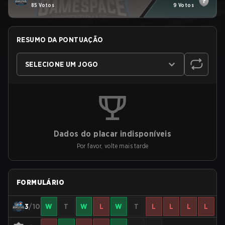
85 Votos
9 Votos
RESUMO DA PONTUAÇÃO
SELECIONE UM JOGO
Dados do placar indisponíveis
Por favor, volte mais tarde
FORMULÁRIO
3
/10
W
T
W
L
W
T
L
L
L
L