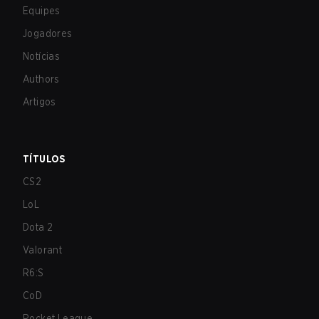
Equipes
Jogadores
Notícias
Authors
Artigos
TÍTULOS
CS2
LoL
Dota 2
Valorant
R6:S
CoD
Rocket League