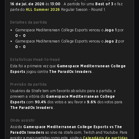
16 de jul. de 2026
às
13:00
. A partida foi uma
Best of 3
e faz
parte do
HLL Summer 2026
Regular Season - Round 1.
Detalhes da partida
Gamespace Mediterranean College Esports venceu o
Jogo 1
por
0 - 0
Gamespace Mediterranean College Esports venceu o
Jogo 2
por
0 - 0
Estatísticas Head-to-head
Esta foi a primeira vez que
Gamespace Mediterranean College
Esports
jogou contra
The ParadOx Invaders
.
Previsão da partida
Usuários da Strafe tem um favorito absoluto para a partida, e
preveem a vitória do
Gamespace Mediterranean College
Esports
com
90.4%
dos votos a seu favor e
9.6%
dos votos para
The ParadOx Invaders
.
Onde assistir
Assista
Gamespace Mediterranean College Esports vs The
ParadOx Invaders
ao vivo na strafe.com, Twitch and Youtube. Para
assistir a mais partidas como esta, visite o
Calendário de partidas