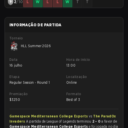
2
/10
L
W
L
L
W
T
T
INFORMAÇÃO DE PARTIDA
Torneio
HLL Summer 2026
Data
Hora de início
16 julho
13:00
Etapa
Localização
Regular Season - Round 1
Online
Premiação
Formato
$
3250
Best of 3
Gamespace Mediterranean College Esports
vs
The ParadOx
Invaders
A partida de League of Legends terminou
2 - 0
a favor de
Gamespace Mediterranean College Esports
e foi jogada no dia