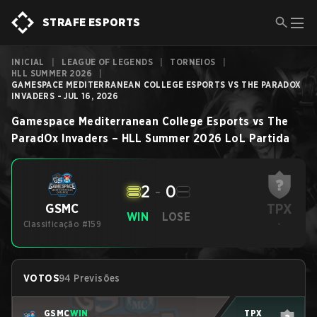
STRAFE ESPORTS
INICIAL
|
LEAGUE OF LEGENDS
|
TORNEIOS
|
HLL SUMMER 2026
|
GAMESPACE MEDITERRANEAN COLLEGE ESPORTS VS THE PARADOX
INVADERS - JUL 16, 2026
Gamespace Mediterranean College Esports
vs
The
ParadOx Invaders
–
HLL Summer 2026
LoL
Partida
2
-
0
TPX⁠
GSMC
WIN
LOSE
Classificação #159
-
VOTOS
94 Previsões
GSMC
WIN
TPX⁠