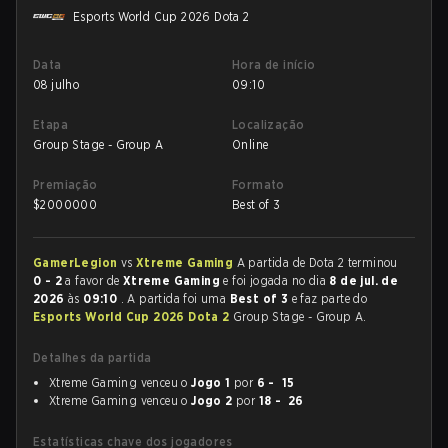
Esports World Cup 2026 Dota 2
Data
Hora de início
08 julho
09:10
Etapa
Localização
Group Stage - Group A
Online
Premiação
Formato
$
2000000
Best of 3
GamerLegion
vs
Xtreme Gaming
A partida de Dota 2 terminou
0 - 2
a favor de
Xtreme Gaming
e foi jogada no dia
8 de jul. de
2026
às
09:10
. A partida foi uma
Best of 3
e faz parte do
Esports World Cup 2026 Dota 2
Group Stage - Group A.
Detalhes da partida
Xtreme Gaming venceu o
Jogo 1
por
6 - 15
Xtreme Gaming venceu o
Jogo 2
por
18 - 26
Estatísticas chave dos jogadores