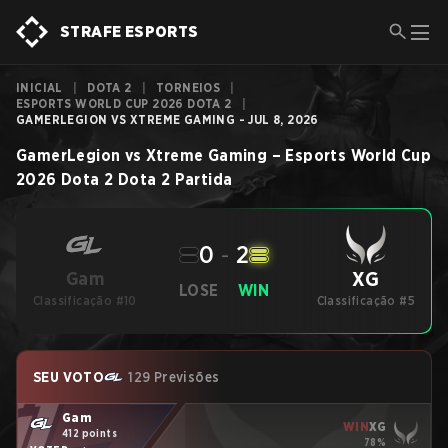
STRAFE ESPORTS
INICIAL
|
DOTA 2
|
TORNEIOS
|
ESPORTS WORLD CUP 2026 DOTA 2
|
GAMERLEGION VS XTREME GAMING - JUL 8, 2026
GamerLegion
vs
Xtreme Gaming
–
Esports World Cup
2026 Dota 2
Dota 2
Partida
0
-
2
XG
Gam
LOSE
WIN
Classificação #10
Classificação #5
SEU VOTO
129 Previsões
Gam
WIN
XG
412 points
78%