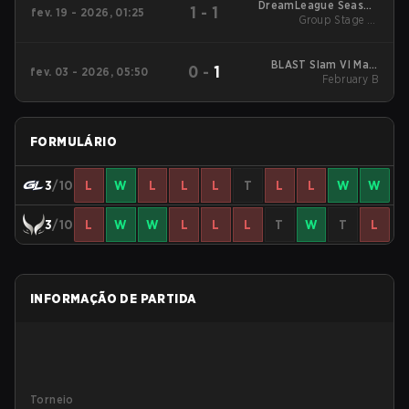
DreamLeague Season
1
-
1
fev. 19 - 2026, 01:25
Group Stage 1 -
28
February 19
BLAST Slam VI Main
0
-
1
fev. 03 - 2026, 05:50
Tournament
February B
FORMULÁRIO
3
/10
L
W
L
L
L
T
L
L
W
W
3
/10
L
W
W
L
L
L
T
W
T
L
INFORMAÇÃO DE PARTIDA
Torneio