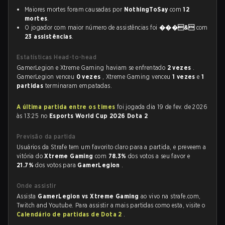
Maiores mortes foram causadas por
NothingToSay
com
12
mortes
.
O jogador com maior número de assistências foi
���&
com
23 assistências
.
Estatísticas Head-to-head
GamerLegion e Xtreme Gaming haviam se enfrentado
2 vezes
.
GamerLegion venceu
0 vezes
, Xtreme Gaming venceu
1 vezes
e
1
partidas
terminaram empatadas.
A última partida entre os times
foi jogada dia 19 de fev. de 2026
às 13:25 no
Esports World Cup 2026 Dota 2
Previsão da partida
Usuários da Strafe tem um favorito claro para a partida, e preveem a
vitória do
Xtreme Gaming
com
78.3%
dos votos a seu favor e
21.7%
dos votos para
GamerLegion
.
Onde assistir
Assista
GamerLegion vs Xtreme Gaming
ao vivo na strafe.com,
Twitch and Youtube. Para assistir a mais partidas como esta, visite o
Calendário de partidas de Dota 2
.