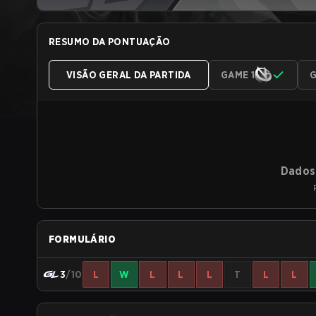
RESUMO DA PONTUAÇÃO
VISÃO GERAL DA PARTIDA
GAME 1
G
Dados 
FORMULÁRIO
3
/10
L
W
L
L
L
T
L
L