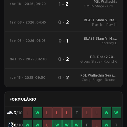
PGL Wallachia
1
-
2
abr. 18 - 2026, 09:20
Group Stage - Group
Stage
BLAST Slam VI Main
0
-
2
fev. 08 - 2026, 04:45
Play-In - Play-In
Tournament
BLAST Slam VI Main
0
-
1
fev. 05 - 2026, 01:05
Tournament
February B
ESL Dota2 2025
0
-
2
dez. 15 - 2025, 06:30
Group Stage - Round 6
DreamLeague Season
27 Main Event
PGL Wallachia Season
0
-
2
nov. 15 - 2025, 09:50
6 Main Tournament
Group Stage - Round 1
FORMULÁRIO
3
/10
L
W
L
L
L
T
L
L
W
W
6
/10
W
W
L
W
W
W
T
L
W
T