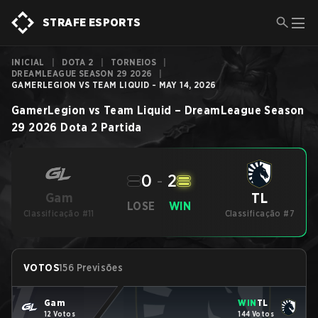
STRAFE ESPORTS
INICIAL
|
DOTA 2
|
TORNEIOS
|
DREAMLEAGUE SEASON 29 2026
|
GAMERLEGION VS TEAM LIQUID - MAY 14, 2026
GamerLegion
vs
Team Liquid
–
DreamLeague Season
29 2026
Dota 2
Partida
0
-
2
TL
Gam
LOSE
WIN
Classificação #11
Classificação #7
VOTOS
156 Previsões
Gam
WIN
TL
12 Votos
144 Votos