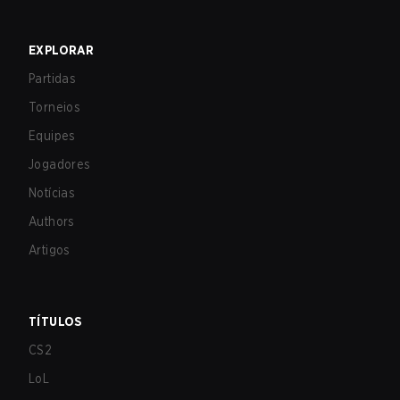
EXPLORAR
Partidas
Torneios
Equipes
Jogadores
Notícias
Authors
Artigos
TÍTULOS
CS2
LoL