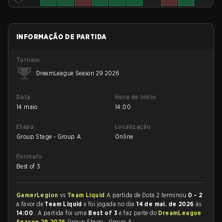
INFORMAÇÃO DE PARTIDA
Torneio
DreamLeague Season 29 2026
Data
Hora de início
14 maio
14:00
Etapa
Localização
Group Stage - Group A
Online
Formato
Best of 3
GamerLegion
vs
Team Liquid
A partida de Dota 2 terminou
0 - 2
a favor de
Team Liquid
e foi jogada no dia
14 de mai. de 2026
às
14:00
. A partida foi uma
Best of 3
e faz parte do
DreamLeague
Season 29 2026
Group Stage - Group A.