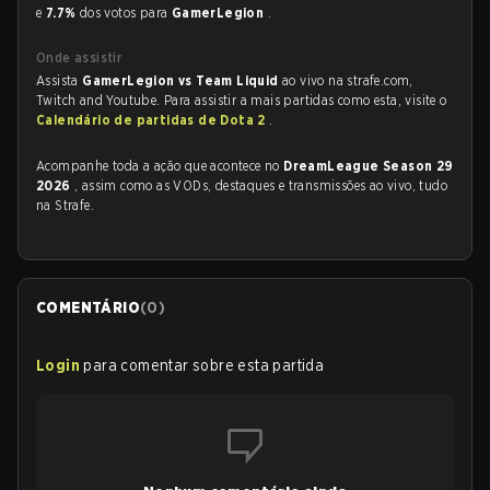
e
7.7%
dos votos para
GamerLegion
.
Onde assistir
Assista
GamerLegion vs Team Liquid
ao vivo na strafe.com,
Twitch and Youtube. Para assistir a mais partidas como esta, visite o
Calendário de partidas de Dota 2
.
Acompanhe toda a ação que acontece no
DreamLeague Season 29
2026
, assim como as VODs, destaques e transmissões ao vivo, tudo
na Strafe.
COMENTÁRIO
(
0
)
Login
para comentar sobre esta partida