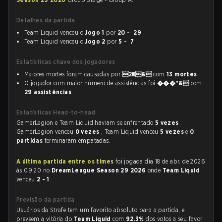
Detalhes da partida
Team Liquid venceu o
Jogo 1
por
20 - 29
Team Liquid venceu o
Jogo 2
por
5 - 7
Estatísticas chave dos jogadores
Maiores mortes foram causadas por
2�&
com
13 mortes
.
O jogador com maior número de assistências foi
���"&
com
29 assistências
.
Estatísticas Head-to-head
GamerLegion e Team Liquid haviam se enfrentado
5 vezes
.
GamerLegion venceu
0 vezes
, Team Liquid venceu
5 vezes
e
0
partidas
terminaram empatadas.
A última partida entre os times
foi jogada dia 18 de abr. de 2026
às 09:20 no
DreamLeague Season 29 2026
onde
Team Liquid
venceu
2 - 1
.
Previsão da partida
Usuários da Strafe tem um favorito absoluto para a partida, e
preveem a vitória do
Team Liquid
com
92.3%
dos votos a seu favor