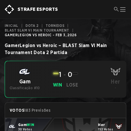
STRAFE ESPORTS
INICIAL
|
DOTA 2
|
TORNEIOS
|
BLAST SLAM VI MAIN TOURNAMENT
|
GAMERLEGION VS HEROIC - FEB 3, 2026
GamerLegion
vs
Heroic
–
BLAST Slam VI Main
Tournament
Dota 2
Partida
1
-
0
Her
Gam
WIN
LOSE
Classificação #10
-
VOTOS
183 Previsões
Gam
WIN
Her
30 Votos
153 Votos