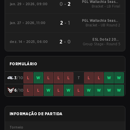
PGL Wallachia Season
0
-
2
jan. 29 - 2026, 09:00
Bracket - LB Final
7 Regional AM
PGL Wallachia Season
2
-
1
jan. 27 - 2026, 11:00
Bracket - UB Round 2
7 Regional AM
ESL Dota2 2025
2
-
0
dez. 14 - 2025, 06:00
DreamLeague Season
Group Stage - Round 5
27 Main Event
FORMULÁRIO
3
/10
L
W
L
L
L
T
L
L
W
W
6
/10
L
L
W
L
W
L
W
W
W
W
INFORMAÇÃO DE PARTIDA
Torneio