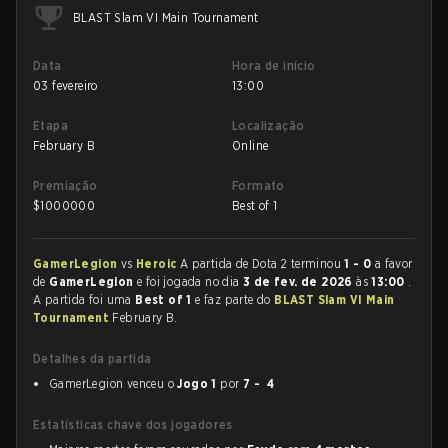
BLAST Slam VI Main Tournament
Data
Hora de início
03 fevereiro
13:00
Etapa
Localização
February B
Online
Premiação
Formato
$
1000000
Best of 1
GamerLegion
vs
Heroic
A partida de Dota 2 terminou
1 - 0
a favor
de
GamerLegion
e foi jogada no dia
3 de fev. de 2026
às
13:00
.
A partida foi uma
Best of 1
e faz parte do
BLAST Slam VI Main
Tournament
February B.
Detalhes da partida
GamerLegion venceu o
Jogo 1
por
7 - 4
Estatísticas chave dos jogadores