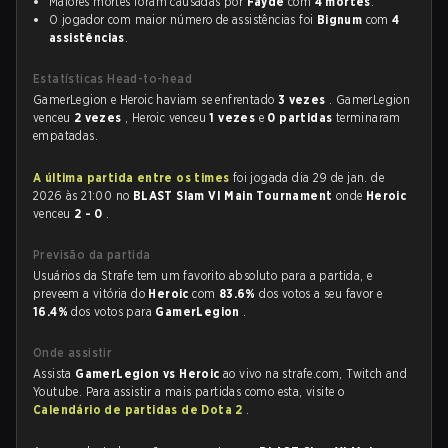
Maiores mortes foram causadas por
Fayde
com
4 mortes
.
O jogador com maior número de assistências foi
Bignum
com
4
assistências
.
Estatísticas Head-to-head
GamerLegion e Heroic haviam se enfrentado
3 vezes
. GamerLegion
venceu
2 vezes
, Heroic venceu
1 vezes
e
0 partidas
terminaram
empatadas.
A última partida entre os times
foi jogada dia 29 de jan. de
2026 às 21:00 no
BLAST Slam VI Main Tournament
onde
Heroic
venceu
2 - 0
.
Previsão da partida
Usuários da Strafe tem um favorito absoluto para a partida, e
preveem a vitória do
Heroic
com
83.6%
dos votos a seu favor e
16.4%
dos votos para
GamerLegion
.
Onde assistir
Assista
GamerLegion vs Heroic
ao vivo na strafe.com, Twitch and
Youtube. Para assistir a mais partidas como esta, visite o
Calendário de partidas de Dota 2
.