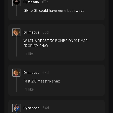
FuMan86
63d
GG to GL could have gone both ways
Drimacus
63d
WHAT A BEAST 30 BOMBS ON 1ST MAP
PRODIGY SNAX
1
like
Drimacus
63d
Fast 2:0 maestro snax
1
like
Pyroboss
64d