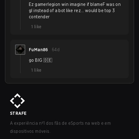
Ez gamerlegion win imagine if blameF was on
gl instead of a bot like rez... would be top 3
contender
1
like
FuMan86
64d
go BIG 🇩🇪
1
like
STRAFE
A experiência nº1 dos fãs de eSports na web e em
dispositivos móveis.