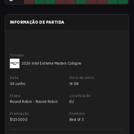
INFORMAÇÃO DE PARTIDA
Torneio
2026 Intel Extreme Masters Cologne
Data
Hora de início
04 junho
14:08
Etapa
Localização
Round Robin - Round Robin
EU
Premiação
Formato
$
1250000
Best of 3