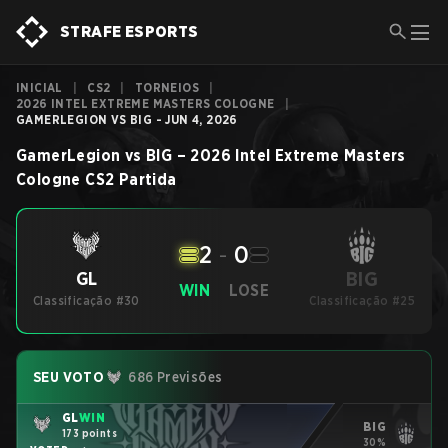
STRAFE ESPORTS
INICIAL
|
CS2
|
TORNEIOS
|
2026 INTEL EXTREME MASTERS COLOGNE
|
GAMERLEGION VS BIG - JUN 4, 2026
GamerLegion
vs
BIG
–
2026 Intel Extreme Masters
Cologne
CS2
Partida
2
-
0
BIG
GL
WIN
LOSE
Classificação #30
Classificação #25
SEU VOTO
686 Previsões
GL
WIN
BIG
173 points
30%