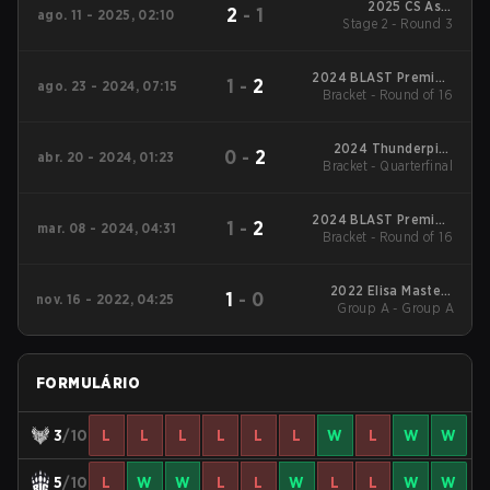
2025 CS Asia
2
-
1
ago. 11 - 2025, 02:10
Stage 2 - Round 3
Championships
2024 BLAST Premier:
1
-
2
ago. 23 - 2024, 07:15
Bracket - Round of 16
Fall Showdown
2024 Thunderpick
0
-
2
abr. 20 - 2024, 01:23
World Championship:
Bracket - Quarterfinal
European Series #1
2024 BLAST Premier:
1
-
2
mar. 08 - 2024, 04:31
Bracket - Round of 16
Spring Showdown
2022 Elisa Masters
1
-
0
nov. 16 - 2022, 04:25
Group A - Group A
Espoo
FORMULÁRIO
3
/10
L
L
L
L
L
L
W
L
W
W
5
/10
L
W
W
L
L
W
L
L
W
W