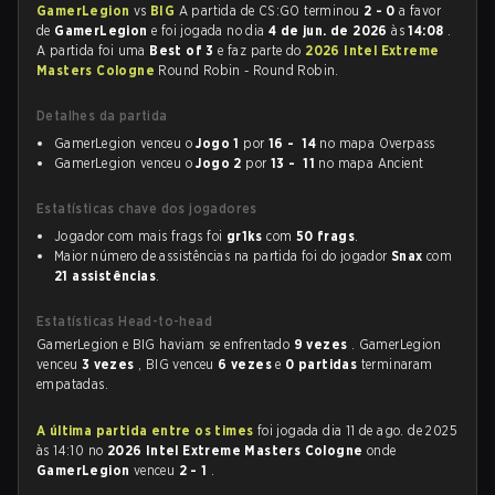
GamerLegion
vs
BIG
A partida de CS:GO terminou
2 - 0
a favor
de
GamerLegion
e foi jogada no dia
4 de jun. de 2026
às
14:08
.
A partida foi uma
Best of 3
e faz parte do
2026 Intel Extreme
Masters Cologne
Round Robin - Round Robin.
Detalhes da partida
GamerLegion venceu o
Jogo 1
por
16 - 14
no mapa Overpass
GamerLegion venceu o
Jogo 2
por
13 - 11
no mapa Ancient
Estatísticas chave dos jogadores
Jogador com mais frags foi
gr1ks
com
50 frags
.
Maior número de assistências na partida foi do jogador
Snax
com
21 assistências
.
Estatísticas Head-to-head
GamerLegion e BIG haviam se enfrentado
9 vezes
. GamerLegion
venceu
3 vezes
, BIG venceu
6 vezes
e
0 partidas
terminaram
empatadas.
A última partida entre os times
foi jogada dia 11 de ago. de 2025
às 14:10 no
2026 Intel Extreme Masters Cologne
onde
GamerLegion
venceu
2 - 1
.