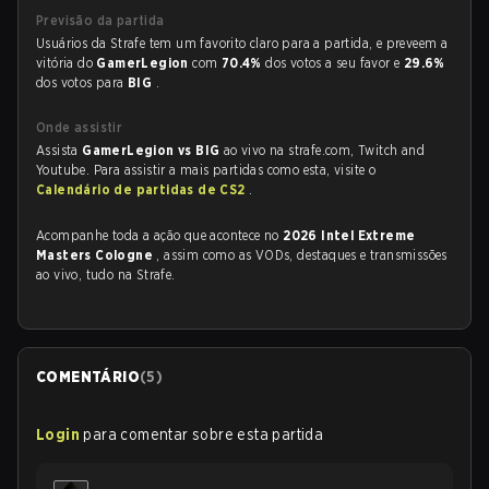
Previsão da partida
Usuários da Strafe tem um favorito claro para a partida, e preveem a
vitória do
GamerLegion
com
70.4%
dos votos a seu favor e
29.6%
dos votos para
BIG
.
Onde assistir
Assista
GamerLegion vs BIG
ao vivo na strafe.com, Twitch and
Youtube. Para assistir a mais partidas como esta, visite o
Calendário de partidas de CS2
.
Acompanhe toda a ação que acontece no
2026 Intel Extreme
Masters Cologne
, assim como as VODs, destaques e transmissões
ao vivo, tudo na Strafe.
COMENTÁRIO
(
5
)
Login
para comentar sobre esta partida