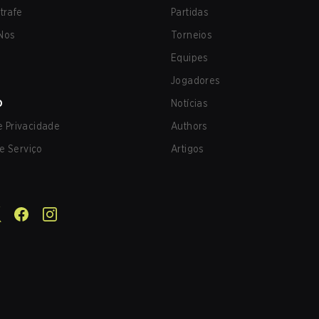
trafe
Partidas
Nos
Torneios
Equipes
Jogadores
O
Notícias
de Privacidade
Authors
e Serviço
Artigos