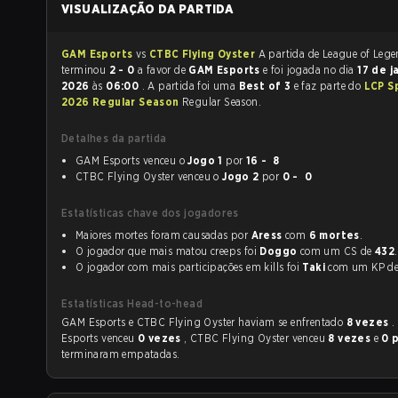
VISUALIZAÇÃO DA PARTIDA
GAM Esports
vs
CTBC Flying Oyster
A partida de League of Legends
terminou
2 - 0
a favor de
GAM Esports
e foi jogada no dia
17 de j
2026
às
06:00
. A partida foi uma
Best of 3
e faz parte do
LCP Sp
2026 Regular Season
Regular Season.
Detalhes da partida
GAM Esports venceu o
Jogo 1
por
16 - 8
CTBC Flying Oyster venceu o
Jogo 2
por
0 - 0
Estatísticas chave dos jogadores
Maiores mortes foram causadas por
Aress
com
6 mortes
.
O jogador que mais matou creeps foi
Doggo
com um CS de
432
.
O jogador com mais participações em kills foi
Taki
com um KP d
Estatísticas Head-to-head
GAM Esports e CTBC Flying Oyster haviam se enfrentado
8 vezes
.
Esports venceu
0 vezes
, CTBC Flying Oyster venceu
8 vezes
e
0 
terminaram empatadas.