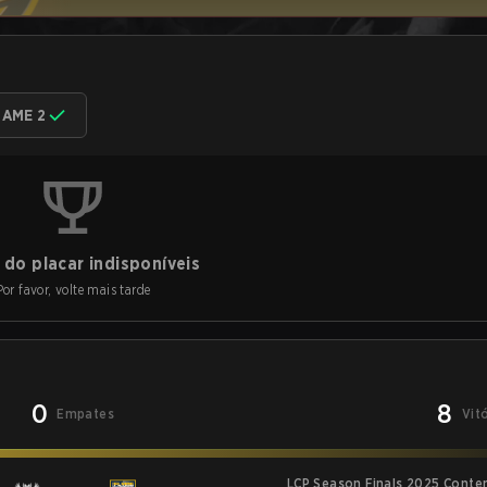
AME 2
do placar indisponíveis
Por favor, volte mais tarde
0
8
Empates
Vit
LCP Season Finals 2025 Conte