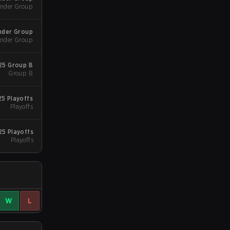
nder Group
nder Group
nder Group
25 Group B
Group B
5 Playoffs
Playoffs
25 Playoffs
Playoffs
W
L