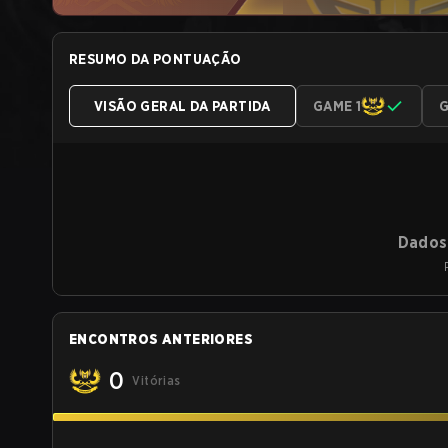
RESUMO DA PONTUAÇÃO
VISÃO GERAL DA PARTIDA
GAME 1
G
Dados 
ENCONTROS ANTERIORES
0
Vitórias