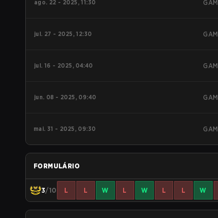
ago. 22 - 2025, 11:30
GA
jul. 27 - 2025, 12:30
GA
jul. 16 - 2025, 04:40
GA
jun. 08 - 2025, 09:40
GA
mai. 31 - 2025, 09:30
GA
FORMULÁRIO
3
/10
L
L
W
L
W
L
L
W