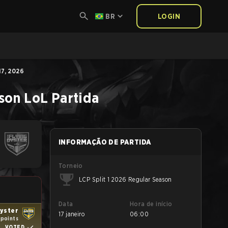
BR
LOGIN
7, 2026
ason
LoL
Partida
INFORMAÇÃO DE PARTIDA
Torneio
LCP Split 1 2026 Regular Season
Data
Hora de início
Oyster
17 janeiro
06:00
 points
VOTED