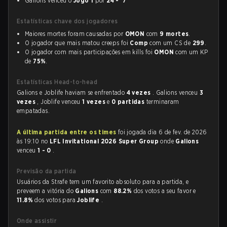
Galions venceu o
Jogo 1
por
24 - 7
Estatísticas chave dos jogadores
Maiores mortes foram causadas por
OMON
com
9 mortes
.
O jogador que mais matou creeps foi
Comp
com um CS de
299
.
O jogador com mais participações em kills foi
OMON
com um KP
de
75%
.
Estatísticas Head-to-head
Galions e Joblife haviam se enfrentado
4 vezes
. Galions venceu
3
vezes
, Joblife venceu
1 vezes
e
0 partidas
terminaram
empatadas.
A última partida entre os times
foi jogada dia 6 de fev. de 2026
às 19:10 no
LFL Invitational 2026 Super Group
onde
Galions
venceu
1 - 0
.
Previsão da partida
Usuários da Strafe tem um favorito absoluto para a partida, e
preveem a vitória do
Galions
com
88.2%
dos votos a seu favor e
11.8%
dos votos para
Joblife
.
Onde assistir