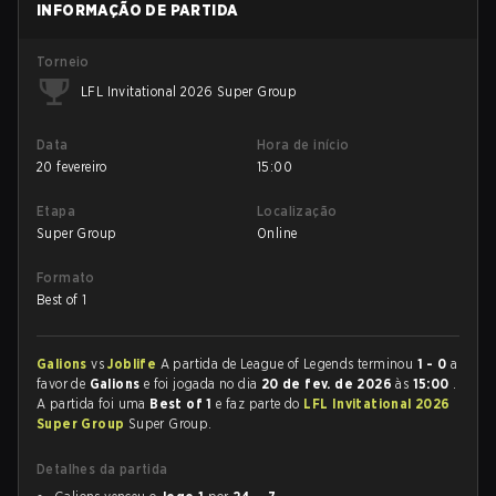
INFORMAÇÃO DE PARTIDA
Torneio
LFL Invitational 2026 Super Group
Data
Hora de início
20 fevereiro
15:00
Etapa
Localização
Super Group
Online
Formato
Best of 1
Galions
vs
Joblife
A partida de League of Legends terminou
1 - 0
a
favor de
Galions
e foi jogada no dia
20 de fev. de 2026
às
15:00
.
A partida foi uma
Best of 1
e faz parte do
LFL Invitational 2026
Super Group
Super Group.
Detalhes da partida