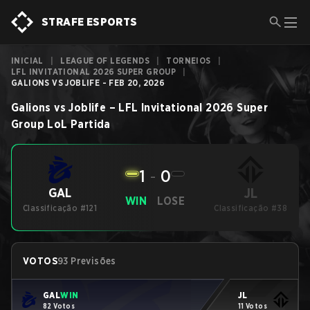
STRAFE ESPORTS
INICIAL
|
LEAGUE OF LEGENDS
|
TORNEIOS
|
LFL INVITATIONAL 2026 SUPER GROUP
|
GALIONS VS JOBLIFE - FEB 20, 2026
Galions
vs
Joblife
–
LFL Invitational 2026 Super
Group
LoL
Partida
1
-
0
JL
GAL
WIN
LOSE
Classificação #121
Classificação #38
VOTOS
93 Previsões
GAL
WIN
JL
82 Votos
11 Votos