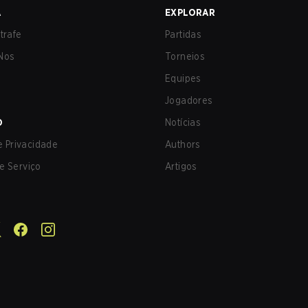
A
EXPLORAR
trafe
Partidas
Nos
Torneios
Equipes
Jogadores
O
Notícias
de Privacidade
Authors
e Serviço
Artigos