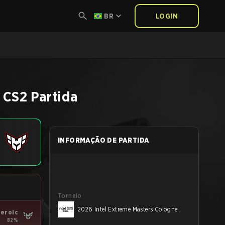
BR
LOGIN
CS2
Partida
INFORMAÇÃO DE PARTIDA
Torneio
2026 Intel Extreme Masters Cologne
eroic
82%