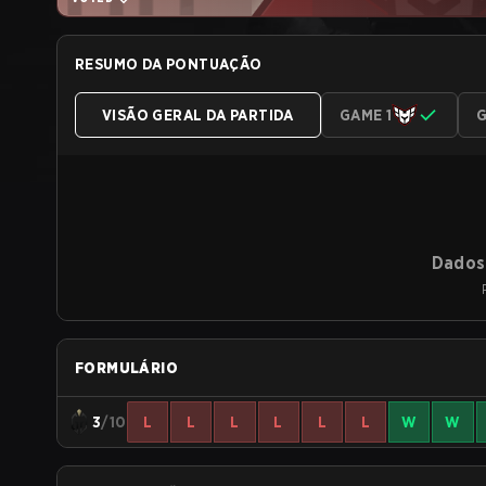
RESUMO DA PONTUAÇÃO
VISÃO GERAL DA PARTIDA
GAME 1
G
Dados 
FORMULÁRIO
3
/10
L
L
L
L
L
L
W
W