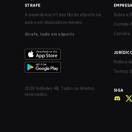
STRAFE
EMPRES
A experiência nº1 dos fãs de eSports na
Sobre a S
web e em dispositivos móveis.
Contate-
Carreira
Strafe, tudo em eSports
JURÍDIC
Política 
Termos d
2026
Sidledes AB. Todos os direitos
SIGA
reservados.