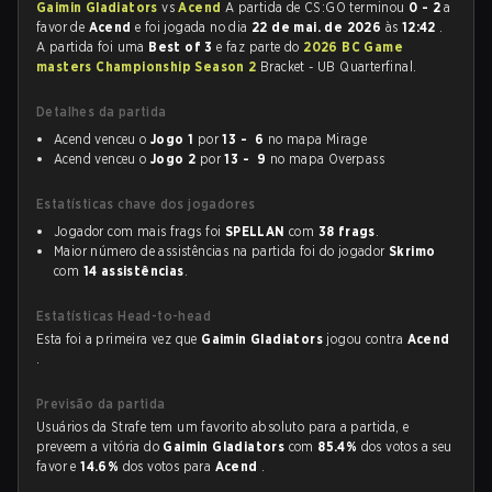
Gaimin Gladiators
vs
Acend
A partida de CS:GO terminou
0 - 2
a
favor de
Acend
e foi jogada no dia
22 de mai. de 2026
às
12:42
.
A partida foi uma
Best of 3
e faz parte do
2026 BC Game
masters Championship Season 2
Bracket - UB Quarterfinal.
Detalhes da partida
Acend venceu o
Jogo 1
por
13 - 6
no mapa Mirage
Acend venceu o
Jogo 2
por
13 - 9
no mapa Overpass
Estatísticas chave dos jogadores
Jogador com mais frags foi
SPELLAN
com
38 frags
.
Maior número de assistências na partida foi do jogador
Skrimo
com
14 assistências
.
Estatísticas Head-to-head
Esta foi a primeira vez que
Gaimin Gladiators
jogou contra
Acend
.
Previsão da partida
Usuários da Strafe tem um favorito absoluto para a partida, e
preveem a vitória do
Gaimin Gladiators
com
85.4%
dos votos a seu
favor e
14.6%
dos votos para
Acend
.