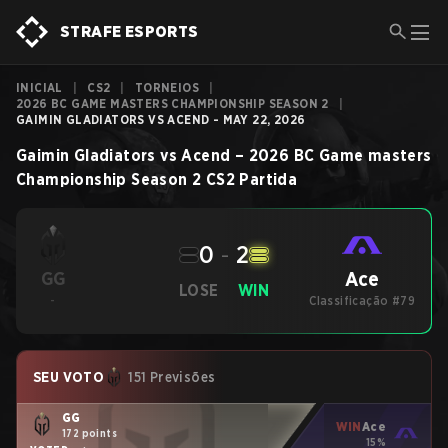
STRAFE ESPORTS
INICIAL
|
CS2
|
TORNEIOS
|
2026 BC GAME MASTERS CHAMPIONSHIP SEASON 2
|
GAIMIN GLADIATORS VS ACEND - MAY 22, 2026
Gaimin Gladiators
vs
Acend
–
2026 BC Game masters
Championship Season 2
CS2
Partida
0
-
2
Ace
GG
LOSE
WIN
-
Classificação #79
SEU VOTO
151 Previsões
GG
WIN
Ace
172 points
15%