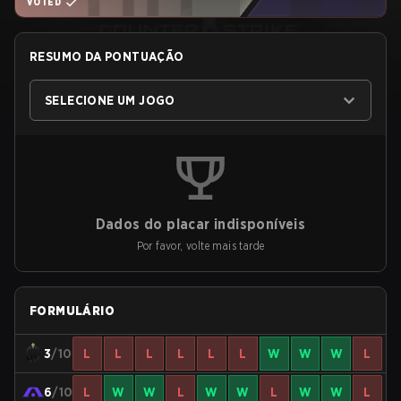
VOTED
RESUMO DA PONTUAÇÃO
SELECIONE UM JOGO
Dados do placar indisponíveis
Por favor, volte mais tarde
FORMULÁRIO
3
/10
L
L
L
L
L
L
W
W
W
L
6
/10
L
W
W
L
W
W
L
W
W
L