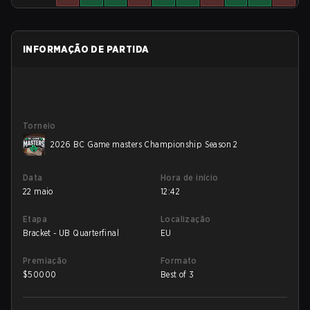
INFORMAÇÃO DE PARTIDA
Torneio
2026 BC Game masters Championship Season 2
Data
Hora de início
22 maio
12:42
Etapa
Localização
Bracket - UB Quarterfinal
EU
Premiação
Formato
$
50000
Best of 3