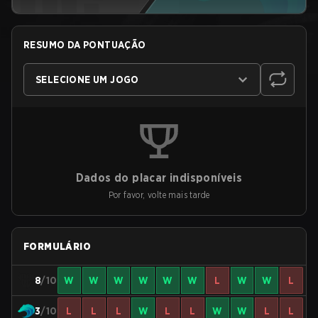
RESUMO DA PONTUAÇÃO
SELECIONE UM JOGO
Dados do placar indisponíveis
Por favor, volte mais tarde
FORMULÁRIO
8
/10
W
W
W
W
W
W
L
W
W
L
3
/10
L
L
L
W
L
L
W
W
L
L