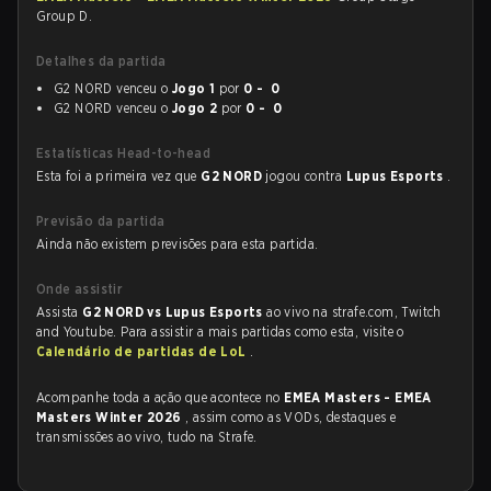
Group D.
Detalhes da partida
G2 NORD venceu o
Jogo 1
por
0 - 0
G2 NORD venceu o
Jogo 2
por
0 - 0
Estatísticas Head-to-head
Esta foi a primeira vez que
G2 NORD
jogou contra
Lupus Esports
.
Previsão da partida
Ainda não existem previsões para esta partida.
Onde assistir
Assista
G2 NORD vs Lupus Esports
ao vivo na strafe.com, Twitch
and Youtube. Para assistir a mais partidas como esta, visite o
Calendário de partidas de LoL
.
Acompanhe toda a ação que acontece no
EMEA Masters - EMEA
Masters Winter 2026
, assim como as VODs, destaques e
transmissões ao vivo, tudo na Strafe.