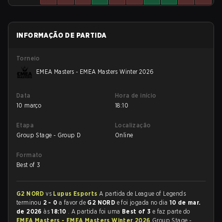
INFORMAÇÃO DE PARTIDA
Torneio
EMEA Masters - EMEA Masters Winter 2026
Data
Hora de início
10 março
18:10
Etapa
Localização
Group Stage - Group D
Online
Formato
Best of 3
G2 NORD
vs
Lupus Esports
A partida de League of Legends
terminou
2 - 0
a favor de
G2 NORD
e foi jogada no dia
10 de mar.
de 2026
às
18:10
. A partida foi uma
Best of 3
e faz parte do
EMEA Masters - EMEA Masters Winter 2026
Group Stage -