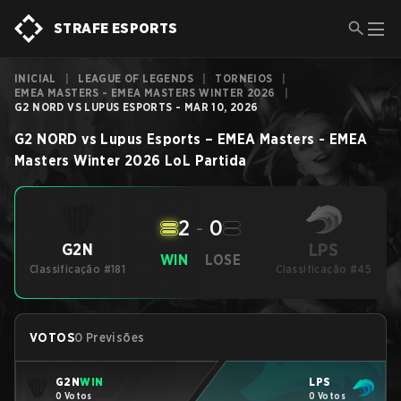
STRAFE ESPORTS
INICIAL
|
LEAGUE OF LEGENDS
|
TORNEIOS
|
EMEA MASTERS - EMEA MASTERS WINTER 2026
|
G2 NORD VS LUPUS ESPORTS - MAR 10, 2026
G2 NORD
vs
Lupus Esports
–
EMEA Masters - EMEA
Masters Winter 2026
LoL
Partida
2
-
0
LPS
G2N
WIN
LOSE
Classificação #181
Classificação #45
VOTOS
0 Previsões
G2N
WIN
LPS
0 Votos
0 Votos