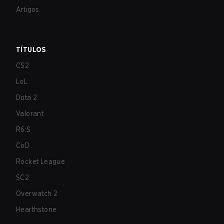
Artigos
TÍTULOS
CS2
LoL
Dota 2
Valorant
R6:S
CoD
Rocket League
SC2
Overwatch 2
Hearthstone