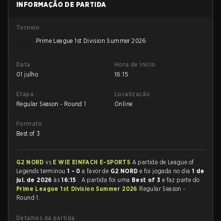
INFORMAÇÃO DE PARTIDA
Torneio
Prime League 1st Division Summer 2026
Data
Hora de início
01 julho
16:15
Etapa
Localização
Regular Season - Round 1
Online
Formato
Best of 3
G2 NORD
vs
E WIE EINFACH E-SPORTS
A partida de League of
Legends terminou
1 - 0
a favor de
G2 NORD
e foi jogada no dia
1 de
jul. de 2026
às
16:15
. A partida foi uma
Best of 3
e faz parte do
Prime League 1st Division Summer 2026
Regular Season -
Round 1.
Detalhes da partida