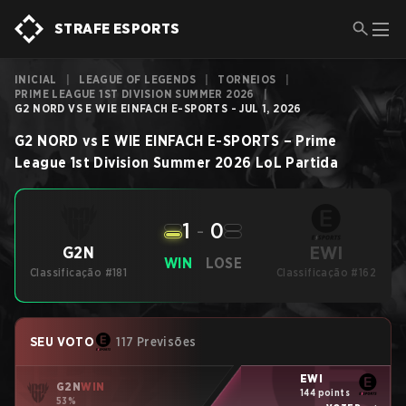
STRAFE ESPORTS
INICIAL
|
LEAGUE OF LEGENDS
|
TORNEIOS
|
PRIME LEAGUE 1ST DIVISION SUMMER 2026
|
G2 NORD VS E WIE EINFACH E-SPORTS - JUL 1, 2026
G2 NORD
vs
E WIE EINFACH E-SPORTS
–
Prime
League 1st Division Summer 2026
LoL
Partida
1
-
0
EWI
G2N
WIN
LOSE
Classificação #181
Classificação #162
SEU VOTO
117 Previsões
EWI
G2N
WIN
144 points
53%