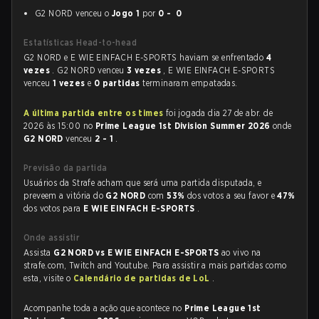
G2 NORD venceu o
Jogo 1
por
0 - 0
Estatísticas Head-to-head
G2 NORD e E WIE EINFACH E-SPORTS haviam se enfrentado
4
vezes
. G2 NORD venceu
3 vezes
, E WIE EINFACH E-SPORTS
venceu
1 vezes
e
0 partidas
terminaram empatadas.
A última partida entre os times
foi jogada dia 27 de abr. de
2026 às 15:00 no
Prime League 1st Division Summer 2026
onde
G2 NORD
venceu
2 - 1
.
Previsão da partida
Usuários da Strafe acham que será uma partida disputada, e
preveem a vitória do
G2 NORD
com
53%
dos votos a seu favor e
47%
dos votos para
E WIE EINFACH E-SPORTS
.
Onde assistir
Assista
G2 NORD vs E WIE EINFACH E-SPORTS
ao vivo na
strafe.com, Twitch and Youtube. Para assistir a mais partidas como
esta, visite o
Calendário de partidas de LoL
.
Acompanhe toda a ação que acontece no
Prime League 1st