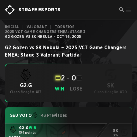
STRAFE ESPORTS
INICIAL
|
VALORANT
|
TORNEIOS
|
2025 VCT GAME CHANGERS EMEA: STAGE 3
|
G2 GOZEN VS SK NEBULA - OCT 16, 2025
G2 Gozen
vs
SK Nebula
–
2025 VCT Game Changers
EMEA: Stage 3
Valorant
Partida
2
-
0
SK
G2.G
WIN
LOSE
Classificação #13
Classificação #30
SEU VOTO
143 Previsões
G2.G
WIN
SK
154 points
3%