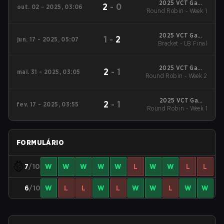
2025 VCT Game
2
-
0
out. 02 - 2025, 03:06
Changers EMEA: Stage
Round Robin - Week 1
3
2025 VCT Game
1
-
2
jun. 17 - 2025, 05:07
Changers EMEA: Stage
Bracket - LB Final
2
2025 VCT Game
2
-
1
mai. 31 - 2025, 03:05
Changers EMEA: Stage
Round Robin - Week 2
2
2025 VCT Game
2
-
1
fev. 17 - 2025, 03:55
Changers EMEA: Stage
Round Robin - Week 1
1
FORMULÁRIO
7
/10
W
W
W
W
W
L
W
W
L
L
6
/10
W
L
L
W
L
W
W
L
W
W