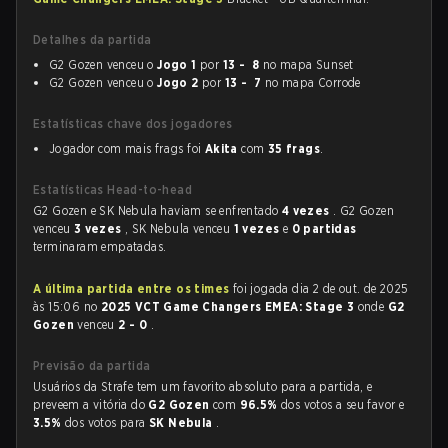
Detalhes da partida
G2 Gozen venceu o
Jogo 1
por
13 - 8
no mapa Sunset
G2 Gozen venceu o
Jogo 2
por
13 - 7
no mapa Corrode
Estatísticas chave dos jogadores
Jogador com mais frags foi
Akita
com
35 frags
.
Estatísticas Head-to-head
G2 Gozen e SK Nebula haviam se enfrentado
4 vezes
. G2 Gozen
venceu
3 vezes
, SK Nebula venceu
1 vezes
e
0 partidas
terminaram empatadas.
A última partida entre os times
foi jogada dia 2 de out. de 2025
às 15:06 no
2025 VCT Game Changers EMEA: Stage 3
onde
G2
Gozen
venceu
2 - 0
.
Previsão da partida
Usuários da Strafe tem um favorito absoluto para a partida, e
preveem a vitória do
G2 Gozen
com
96.5%
dos votos a seu favor e
3.5%
dos votos para
SK Nebula
.