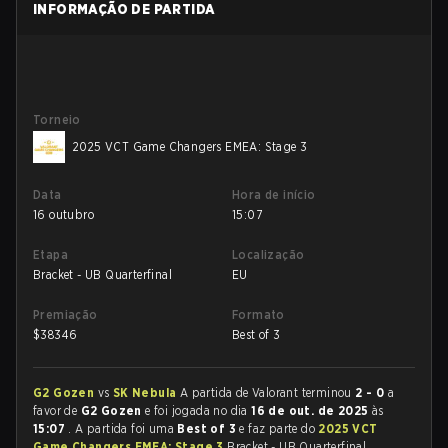
INFORMAÇÃO DE PARTIDA
Torneio
2025 VCT Game Changers EMEA: Stage 3
Data
Hora de início
16 outubro
15:07
Etapa
Localização
Bracket - UB Quarterfinal
EU
Premiação
Formato
$
38346
Best of 3
G2 Gozen
vs
SK Nebula
A partida de Valorant terminou
2 - 0
a
favor de
G2 Gozen
e foi jogada no dia
16 de out. de 2025
às
15:07
. A partida foi uma
Best of 3
e faz parte do
2025 VCT
Game Changers EMEA: Stage 3
Bracket - UB Quarterfinal.