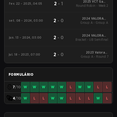
2025 VCT Game
2
-
1
fev. 22 - 2025, 04:05
Changers EMEA: Stage
Round Robin - Week 2
1
2024 VALORANT
2
-
0
set. 08 - 2024, 03:00
Group A - Group A
Champions Tour:
Game Changers EMEA
Stage 3
2024 VALORANT
2
-
0
jun. 13 - 2024, 03:00
Bracket - UB Semifinal
Champions Tour:
Game Changers EMEA
Stage 2
2023 Valorant
2
-
0
jul. 18 - 2023, 07:00
Group A - Round 7
Champions Tour:
Game Changers EMEA
Series 2
FORMULÁRIO
7
/10
W
W
W
W
W
L
W
W
L
L
4
/10
W
L
L
W
W
L
L
L
W
L