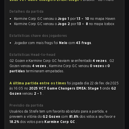
Detalhes da partida
Karmine Corp GC venceu o
Jogo 1
por
13 - 10
no mapa Haven
Karmine Corp GC venceu o
Jogo 2
por
13 - 8
no mapa Icebox
Estatísticas chave dos jogadores
Jogador com mais frags foi
Nelo
com
43 frags
.
Estatísticas Head-to-head
G2 Gozen e Karmine Corp GC haviam se enfrentado
4 vezes
. G2
Gozen venceu
4 vezes
, Karmine Corp GC venceu
0 vezes
e
0
partidas
terminaram empatadas.
A última partida entre os times
foi jogada dia 22 de fev. de 2025
às 16:05 no
2025 VCT Game Changers EMEA: Stage 1
onde
G2
Gozen
venceu
2 - 1
.
Previsão da partida
Usuários da Strafe tem um favorito absoluto para a partida, e
preveem a vitória do
G2 Gozen
com
81.8%
dos votos a seu favor e
18.2%
dos votos para
Karmine Corp GC
.