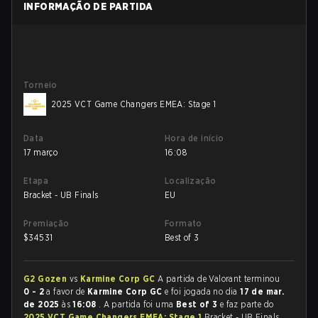
INFORMAÇÃO DE PARTIDA
Torneio
2025 VCT Game Changers EMEA: Stage 1
Data
Hora de início
17 março
16:08
Etapa
Localização
Bracket - UB Finals
EU
Premiação
Formato
$
34531
Best of 3
G2 Gozen
vs
Karmine Corp GC
A partida de Valorant terminou
0 - 2
a favor de
Karmine Corp GC
e foi jogada no dia
17 de mar.
de 2025
às
16:08
. A partida foi uma
Best of 3
e faz parte do
2025 VCT Game Changers EMEA: Stage 1
Bracket - UB Finals.