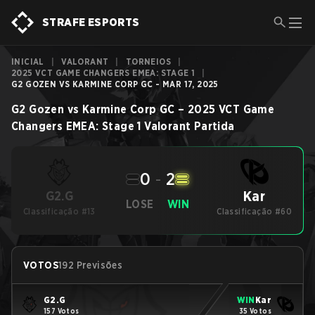
STRAFE ESPORTS
INICIAL
|
VALORANT
|
TORNEIOS
|
2025 VCT GAME CHANGERS EMEA: STAGE 1
|
G2 GOZEN VS KARMINE CORP GC - MAR 17, 2025
G2 Gozen
vs
Karmine Corp GC
–
2025 VCT Game
Changers EMEA: Stage 1
Valorant
Partida
0
-
2
Kar
G2.G
LOSE
WIN
Classificação #13
Classificação #60
VOTOS
192 Previsões
G2.G
WIN
Kar
157 Votos
35 Votos