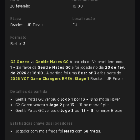
20 fevereiro
16:00
Etapa
Localização
Bracket - UB Finals
EU
Formato
Best of 3
G2 Gozen
vs
Gentle Mates GC
A partida de Valorant terminou
1 - 2
a favor de
Gentle Mates GC
e foi jogada no dia
20 de fev.
de 2026
às
16:00
. A partida foi uma
Best of 3
e faz parte do
2026 VCT Game Changers EMEA: Stage 1
Bracket - UB Finals.
Detalhes da partida
Gentle Mates GC venceu o
Jogo 1
por
13 - 8
no mapa Haven
G2 Gozen venceu o
Jogo 2
por
13 - 11
no mapa Split
Gentle Mates GC venceu o
Jogo 3
por
13 - 8
no mapa Breeze
Estatísticas chave dos jogadores
Jogador com mais frags foi
Marti
com
38 frags
.