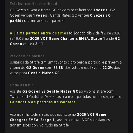
Estatísticas Head-to-head
G2 Gozen e Gentle Mates GC haviam se enfrentado
1 vezes
. G2
Gozen venceu
1 vezes
, Gentle Mates GC venceu
0 vezes
e
0
partidas
terminaram empatadas.
A última partida entre os times
foi jogada dia 2 de fev. de 2026
às 19:03 no
2026 VCT Game Changers EMEA: Stage 1
onde
G2
Gozen
venceu
2 - 1
.
Previsão da partida
Usuários da Strafe tem um favorito claro para a partida, e preveem a
vitória do
G2 Gozen
com
77.8%
dos votos a seu favor e
22.2%
dos
votos para
Gentle Mates GC
.
Onde assistir
Assista
G2 Gozen vs Gentle Mates GC
ao vivo na strafe.com,
Twitch and Youtube. Para assistir a mais partidas como esta, visite o
Calendário de partidas de Valorant
.
Acompanhe toda a ação que acontece no
2026 VCT Game
Changers EMEA: Stage 1
, assim como as VODs, destaques e
transmissões ao vivo, tudo na Strafe.