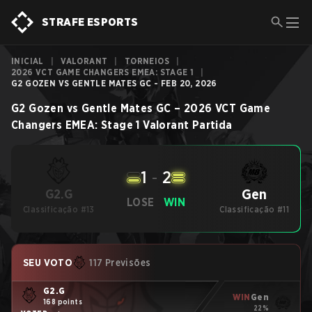
STRAFE ESPORTS
INICIAL
|
VALORANT
|
TORNEIOS
|
2026 VCT GAME CHANGERS EMEA: STAGE 1
|
G2 GOZEN VS GENTLE MATES GC - FEB 20, 2026
G2 Gozen
vs
Gentle Mates GC
–
2026 VCT Game
Changers EMEA: Stage 1
Valorant
Partida
1
-
2
Gen
G2.G
LOSE
WIN
Classificação #13
Classificação #11
SEU VOTO
117 Previsões
G2.G
WIN
Gen
168 points
22%