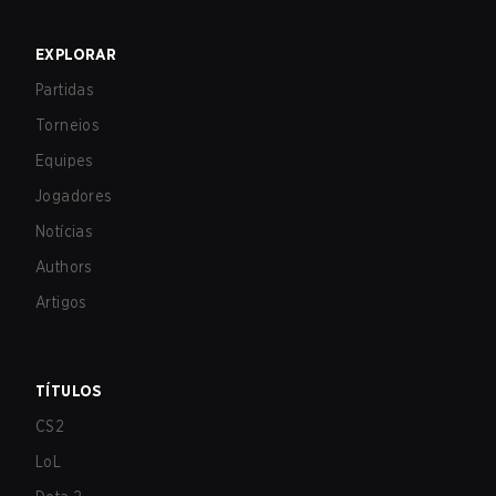
EXPLORAR
Partidas
Torneios
Equipes
Jogadores
Notícias
Authors
Artigos
TÍTULOS
CS2
LoL