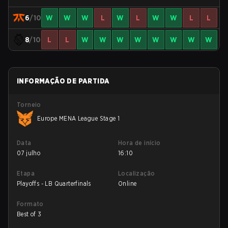
6
/10
W
W
W
L
W
L
W
W
L
L
8
/10
L
L
W
W
W
W
W
W
W
W
INFORMAÇÃO DE PARTIDA
Torneio
Europe MENA League Stage 1
Data
Hora de início
07 julho
16:10
Etapa
Localização
Playoffs - LB Quarterfinals
Online
Formato
Best of 3