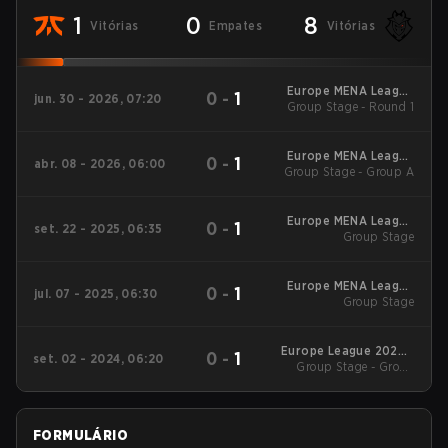
1
0
8
Vitórias
Empates
Vitórias
Europe MENA League
0
-
1
jun. 30 - 2026, 07:20
Group Stage - Round 1
Stage 1
Europe MENA League
0
-
1
abr. 08 - 2026, 06:00
Group Stage - Group A
- Europe MENA
League Kickoff
Europe MENA League
0
-
1
set. 22 - 2025, 06:35
2025 - Stage 2
Group Stage
Europe MENA League
0
-
1
jul. 07 - 2025, 06:30
2025 - Stage 1
Group Stage
Europe League 2024 -
0
-
1
set. 02 - 2024, 06:20
Group Stage - Group
Stage 2
Stage
FORMULÁRIO