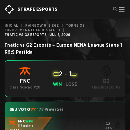
STRAFE ESPORTS
INICIAL
|
RAINBOW 6: SIEGE
|
TORNEIOS
|
EUROPE MENA LEAGUE STAGE 1
|
FNATIC VS G2 ESPORTS - JUL 7, 2026
Fnatic
vs
G2 Esports
–
Europe MENA League Stage 1
R6:S
Partida
2
-
1
G2
FNC
WIN
LOSE
Classificação #20
Classificação #2
SEU VOTO
178 Previsões
FNC
WIN
G2
117 points
64%