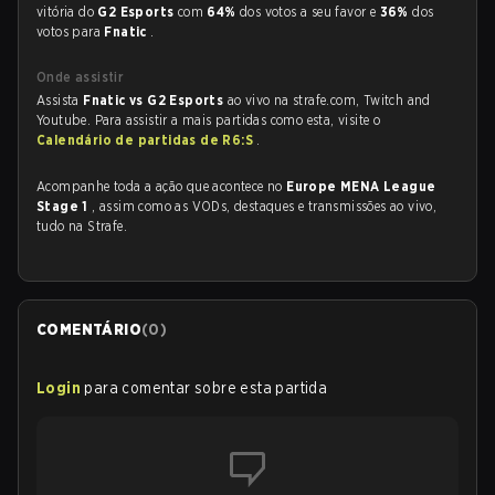
vitória do
G2 Esports
com
64%
dos votos a seu favor e
36%
dos
votos para
Fnatic
.
Onde assistir
Assista
Fnatic vs G2 Esports
ao vivo na strafe.com, Twitch and
Youtube. Para assistir a mais partidas como esta, visite o
Calendário de partidas de R6:S
.
Acompanhe toda a ação que acontece no
Europe MENA League
Stage 1
, assim como as VODs, destaques e transmissões ao vivo,
tudo na Strafe.
COMENTÁRIO
(
0
)
Login
para comentar sobre esta partida