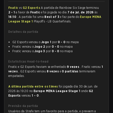
Fnatic
vs
G2 Esports
A partida de Rainbow Six Siege terminou
2 - 1
a favor de
Fnatic
e foi jogada no dia
7 de jul. de 2026
às
16:10
. A partida foi uma
Best of 3
e faz parte do
Europe MENA
League Stage 1
Playoffs - LB Quarterfinals.
Detalhes da partida
G2 Esports venceu o
Jogo 1
por
0 - 0
no mapa
Fnatic venceu o
Jogo 2
por
0 - 0
no mapa
Fnatic venceu o
Jogo 3
por
0 - 0
no mapa
Estatísticas Head-to-head
Fnatic e G2 Esports haviam se enfrentado
9 vezes
. Fnatic venceu
1
vezes
, G2 Esports venceu
8 vezes
e
0 partidas
terminaram
empatadas.
A última partida entre os times
foi jogada dia 30 de jun. de
2026 às 19:20 no
Europe MENA League Stage 1
onde
G2
Esports
venceu
1 - 0
.
Previsão da partida
Usuários da Strafe tem um favorito para a partida, e preveem a