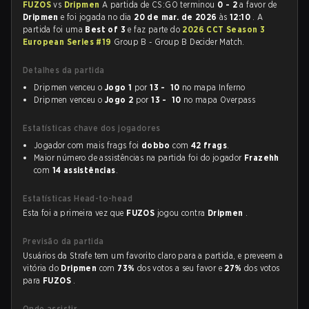
FUZOS
vs
Dripmen
A partida de CS:GO terminou
0 - 2
a favor de
Dripmen
e foi jogada no dia
20 de mar. de 2026
às
12:10
. A
partida foi uma
Best of 3
e faz parte do
2026 CCT Season 3
European Series #19
Group B - Group B Decider Match.
Detalhes da partida
Dripmen venceu o
Jogo 1
por
13 - 10
no mapa Inferno
Dripmen venceu o
Jogo 2
por
13 - 10
no mapa Overpass
Estatísticas chave dos jogadores
Jogador com mais frags foi
dobbo
com
42 frags
.
Maior número de assistências na partida foi do jogador
Frazehh
com
14 assistências
.
Estatísticas Head-to-head
Esta foi a primeira vez que
FUZOS
jogou contra
Dripmen
.
Previsão da partida
Usuários da Strafe tem um favorito claro para a partida, e preveem a
vitória do
Dripmen
com
73%
dos votos a seu favor e
27%
dos votos
para
FUZOS
.
Onde assistir