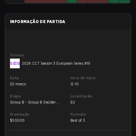
INFORMAÇÃO DE PARTIDA
Torneio
2026 CCT Season 3 European Series #19
Data
Hora de início
20 março
12:10
Etapa
Localização
Group B - Group B Decider
EU
Match
Premiação
Formato
$
50000
Best of 3