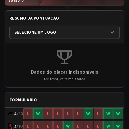
VOTED
RESUMO DA PONTUAÇÃO
SELECIONE UM JOGO
Dados do placar indisponíveis
Por favor, volte mais tarde
FORMULÁRIO
4
/10
L
W
L
L
L
L
W
L
W
W
3
/10
L
L
L
L
W
L
L
L
W
W