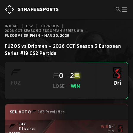
STRAFE ESPORTS
INICIAL
|
CS2
|
TORNEIOS
|
2026 CCT SEASON 3 EUROPEAN SERIES #19
|
FUZOS VS DRIPMEN - MAR 20, 2026
FUZOS
vs
Dripmen
–
2026 CCT Season 3 European
Series #19
CS2
Partida
0
-
2
Dri
FUZ
LOSE
WIN
-
-
SEU VOTO
163 Previsões
FUZ
WIN
Dri
215 points
73%