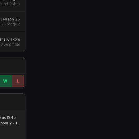
Round Robin
 Season 23
 2 - Stage 2
ters Kraków
B Semifinal
W
L
enceu
2 - 1
.