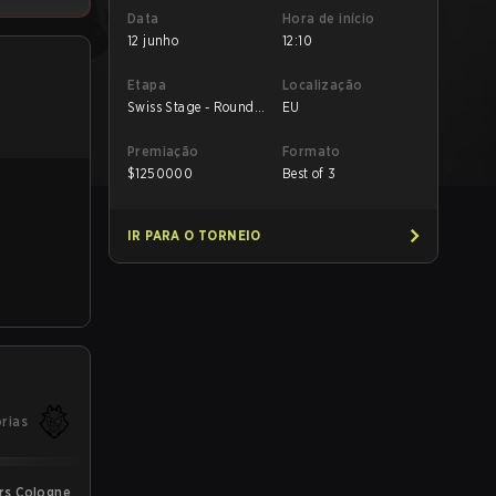
Data
Hora de início
12 junho
12:10
Etapa
Localização
Swiss Stage - Round
EU
Robin
Premiação
Formato
$
1250000
Best of 3
IR PARA O TORNEIO
órias
rs Cologne