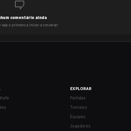
hum comentário ainda
 seja o primeiro a iniciar a conversa!
A
EXPLORAR
trafe
Partidas
Nos
Torneios
Equipes
Jogadores