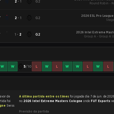
T
2
-
1
G2
Round Robin - 
2026 ESL Pro League
T
2
-
1
G2
Stage
2026 Intel Extreme Mas
T
1
-
2
G2
Group A - Group A U
W
W
5
/10
L
W
L
W
W
L
W
L
favor de
A última partida entre os times
foi jogada dia 7 de jun. de 2026 às 18:45
rtida foi
no
2026 Intel Extreme Masters Cologne
onde
FUT Esports
v
ogne
Swiss
Previsão da partida