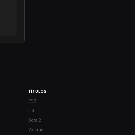
TÍTULOS
CS2
LoL
Dota 2
Valorant