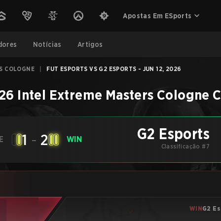
Apostas Em ESports
dores
Notícias
Artigos
RS COLOGNE
|
FUT ESPORTS VS G2 ESPORTS - JUN 12, 2026
26 Intel Extreme Masters Cologne
C
G2 Esports
1
-
2
E
WIN
Classificação #7
WIN
G2 Es