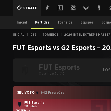
STRAFE
Inicial
Partidas
Torneios
Equipes
Joga
INICIAL
|
CS2
|
TORNEIOS
|
2026 INTEL EXTREME MASTE
FUT Esports
vs
G2 Esports
–
20
FUT Esports
LOS
Classificação #10
SEU VOTO
942 Previsões
FUT Esports
211 points
VOTED