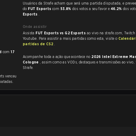
Usuários da Strafe acham que será uma partida disputada, e preveem a vitória
do
FUT Esports
com
53.8%
dos votos a seu favor e
46.2%
dos vot
Esports
.
Onde assistir
Assista
FUT Esports vs G2 Esports
ao vivo na strafe.com, Twitch
Youtube. Para assistir a mais partidas como esta, visite o
Calendár
partidas de CS2
.
d
com
17
Acompanhe toda a ação que acontece no
2026 Intel Extreme Ma
Cologne
, assim como as VODs, destaques e transmissões ao vivo, tudo na
Strafe.
rts venceu
atadas.