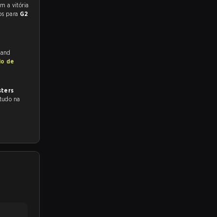
os para
G2
 and
io de
sters