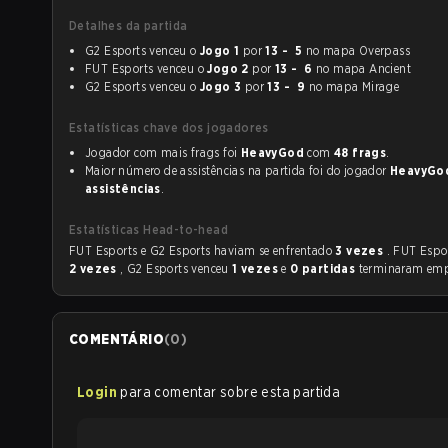
Detalhes da partida
G2 Esports venceu o
Jogo 1
por
13 - 5
no mapa Overpass
FUT Esports venceu o
Jogo 2
por
13 - 6
no mapa Ancient
G2 Esports venceu o
Jogo 3
por
13 - 9
no mapa Mirage
Estatísticas chave dos jogadores
Jogador com mais frags foi
HeavyGod
com
48 frags
.
Maior número de assistências na partida foi do jogador
HeavyGo
assistências
.
Estatísticas Head-to-head
FUT Esports e G2 Esports haviam se enfrentado
3 vezes
. FUT Espo
2 vezes
, G2 Esports venceu
1 vezes
e
0 partidas
terminaram emp
COMENTÁRIO
(
0
)
Login
para comentar sobre esta partida