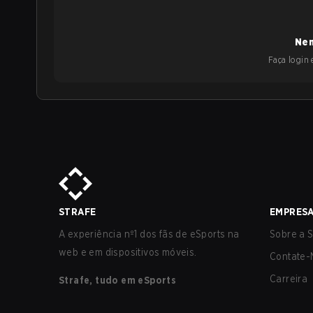
Nen
Faça login e
STRAFE
EMPRES
A experiência nº1 dos fãs de eSports na
Sobre a S
web e em dispositivos móveis.
Contate-
Carreira
Strafe, tudo em eSports