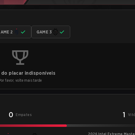
AME 2
GAME 3
do placar indisponíveis
Por favor, volte mais tarde
0
1
Empates
Vit
2026 Intel Extreme Maste