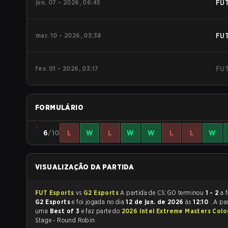
jun. 07 - 2026, 06:45
FU
mar. 10 - 2026, 03:38
FU
fev. 01 - 2026, 03:17
FU
FORMULÁRIO
6
/10
L
W
L
W
W
L
L
W
VISUALIZAÇÃO DA PARTIDA
FUT Esports
vs
G2 Esports
A partida de CS:GO terminou
1 - 2
a 
G2 Esports
e foi jogada no dia
12 de jun. de 2026
às
12:10
. A pa
uma
Best of 3
e faz parte do
2026 Intel Extreme Masters Col
Stage - Round Robin.