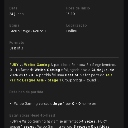
Data
Hora de início
24 junho
13:20
Etapa
Localização
Group Stage - Round 1
Online
Formato
Best of 3
FURY
vs
Weibo Gaming
A partida de Rainbow Six Siege terminou
0 - 1
a favor de
Weibo Gaming
e foi jogada no dia
24 de jun. de
2026
às
13:20
. A partida foi uma
Best of 3
e faz parte do
Asia
Pacific League Asia - Stage 1
Group Stage - Round 1.
Detalhes da partida
Weibo Gaming venceu o
Jogo 1
por
0 - 0
no mapa
Estatísticas Head-to-head
FURY e Weibo Gaming haviam se enfrentado
4 vezes
. FURY
venceu
1 vezes
, Weibo Gaming venceu
3 vezes
e
0 partidas