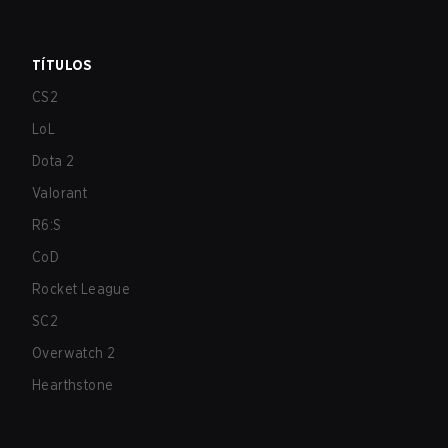
TÍTULOS
CS2
LoL
Dota 2
Valorant
R6:S
CoD
Rocket League
SC2
Overwatch 2
Hearthstone