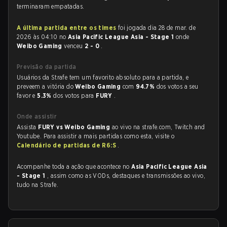
terminaram empatadas.
A última partida entre os times
foi jogada dia 28 de mar. de
2026 às 04:10 no
Asia Pacific League Asia - Stage 1
onde
Weibo Gaming
venceu
2 - 0
.
Previsão da partida
Usuários da Strafe tem um favorito absoluto para a partida, e
preveem a vitória do
Weibo Gaming
com
94.7%
dos votos a seu
favor e
5.3%
dos votos para
FURY
.
Onde assistir
Assista
FURY vs Weibo Gaming
ao vivo na strafe.com, Twitch and
Youtube. Para assistir a mais partidas como esta, visite o
Calendário de partidas de R6:S
.
Acompanhe toda a ação que acontece no
Asia Pacific League Asia
- Stage 1
, assim como as VODs, destaques e transmissões ao vivo,
tudo na Strafe.