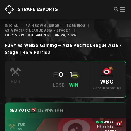
STRAFE ESPORTS
INICIAL
|
RAINBOW 6: SIEGE
|
TORNEIOS
|
ASIA PACIFIC LEAGUE ASIA - STAGE 1
|
FURY VS WEIBO GAMING - JUN 24, 2026
FURY
vs
Weibo Gaming
–
Asia Pacific League Asia -
Stage 1
R6:S
Partida
0
-
1
WBO
FUR
LOSE
WIN
-
Classificação #9
SEU VOTO
132 Previsões
WIN
WBO
FUR
148 points
5%