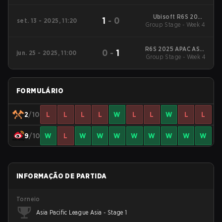
Bracket Semifinals
Ubisoft R6S 2025
1
-
0
set. 13 - 2025, 11:20
Group Stage - Week 4
APAC ASIA Stage 2
R6S 2025 APAC ASIA
0
-
1
jun. 25 - 2025, 11:00
Group Stage - Week 4
Stage 1
FORMULÁRIO
2
/10
L
L
L
L
W
L
L
W
L
L
9
/10
W
L
W
W
W
W
W
W
W
W
INFORMAÇÃO DE PARTIDA
Torneio
Asia Pacific League Asia - Stage 1