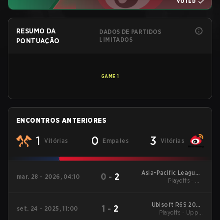
VOTED
RESUMO DA
DADOS DE PARTIDOS
LIMITADOS
PONTUAÇÃO
GAME
1
ENCONTROS ANTERIORES
1
0
3
Vitórias
Empates
Vitórias
Asia-Pacific League -
0
-
2
mar. 28 - 2026, 04:10
Asia-Pacific League
Playoffs - UB
Kickoff: Asia
Quarterfinals
Ubisoft R6S 2025
1
-
2
set. 24 - 2025, 11:00
APAC ASIA Stage 2
Playoffs - Upper