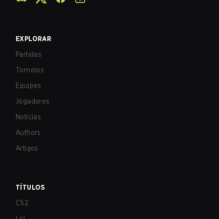
EXPLORAR
Partidas
Torneios
Equipes
Jogadores
Notícias
Authors
Artigos
TÍTULOS
CS2
LoL