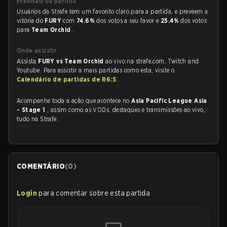
Previsão da partida
Usuários da Strafe tem um favorito claro para a partida, e preveem a
vitória do
FURY
com
74.6%
dos votos a seu favor e
25.4%
dos votos
para
Team Orchid
.
Onde assistir
Assista
FURY vs Team Orchid
ao vivo na strafe.com, Twitch and
Youtube. Para assistir a mais partidas como esta, visite o
Calendário de partidas de R6:S
.
Acompanhe toda a ação que acontece no
Asia Pacific League Asia
- Stage 1
, assim como as VODs, destaques e transmissões ao vivo,
tudo na Strafe.
COMENTÁRIO
(
0
)
Login
para comentar sobre esta partida