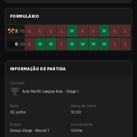
FORMULÁRIO
2
/10
L
L
L
L
W
L
L
W
L
L
6
/10
L
W
W
L
W
W
W
W
L
L
INFORMAÇÃO DE PARTIDA
Torneio
Asia Pacific League Asia - Stage 1
Data
Hora de início
30 junho
10:00
Etapa
Localização
Group Stage - Round 1
Online