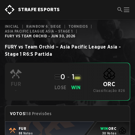
STRAFE ESPORTS
INICIAL
|
RAINBOW 6: SIEGE
|
TORNEIOS
|
ASIA PACIFIC LEAGUE ASIA - STAGE 1
|
FURY VS TEAM ORCHID - JUN 30, 2026
FURY
vs
Team Orchid
–
Asia Pacific League Asia -
Stage 1
R6:S
Partida
0
-
1
ORC
FUR
LOSE
WIN
-
Classificação #26
VOTOS
118 Previsões
FUR
WIN
ORC
88 Votos
30 Votos