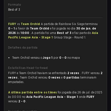
Formato
Best of 3
FURY
vs
Team Orchid
A partida de Rainbow Six Siege terminou
0 - 1
a favor de
Team Orchid
e foi jogada no dia
30 de jun. de
2026
às
10:00
. A partida foi uma
Best of 3
e faz parte do
Asia
Pacific League Asia - Stage 1
Group Stage - Round 1.
Detalhes da partida
Team Orchid venceu o
Jogo 1
por
0 - 0
no mapa
Estatísticas Head-to-head
FURY e Team Orchid haviam se enfrentado
2 vezes
. FURY venceu
2
vezes
, Team Orchid venceu
0 vezes
e
0 partidas
terminaram
empatadas.
A última partida entre os times
foi jogada dia 26 de jul. de 2025
às 00:00 no
Asia Pacific League Asia - Stage 1
onde
FURY
venceu
2 - 0
.