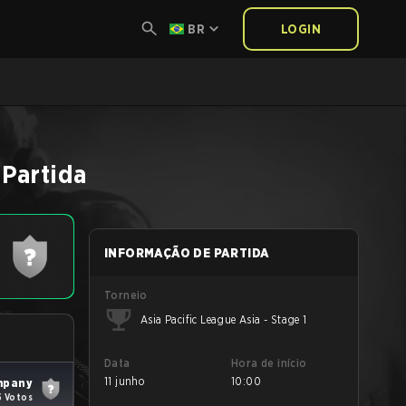
BR
LOGIN
Partida
INFORMAÇÃO DE PARTIDA
Torneio
Asia Pacific League Asia - Stage 1
Data
Hora de início
11 junho
10:00
mpany
5 Votos