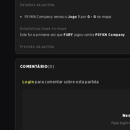
Detalhes da partida
PSYKN Company venceu o
Jogo 1
por
0 - 0
no mapa
Estatísticas Head-to-head
Esta foi a primeira vez que
FURY
jogou contra
PSYKN Company
.
Previsão da partida
COMENTÁRIO
(
0
)
Login
para comentar sobre esta partida
Nen
Faça login e