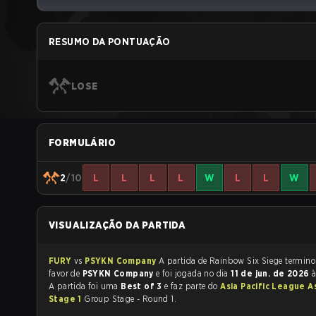
RESUMO DA PONTUAÇÃO
LOSE
FORMULÁRIO
2
/10
L
L
L
L
W
L
L
W
VISUALIZAÇÃO DA PARTIDA
FURY
vs
PSYKN Company
A partida de Rainbow Six Siege 
favor de
PSYKN Company
e foi jogada no dia
11 de jun. de 2026
A partida foi uma
Best of 3
e faz parte do
Asia Pacific League As
Stage 1
Group Stage - Round 1.