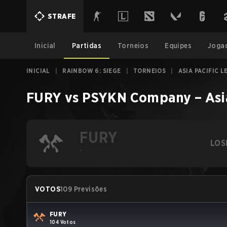
STRAFE
Inicial
Partidas
Torneios
Equipes
Joga
INICIAL
|
RAINBOW 6: SIEGE
|
TORNEIOS
|
ASIA PACIFIC L
FURY
vs
PSYKN Company
–
Asi
FURY
LOS
-
VOTOS
109 Previsões
FURY
104 Votos