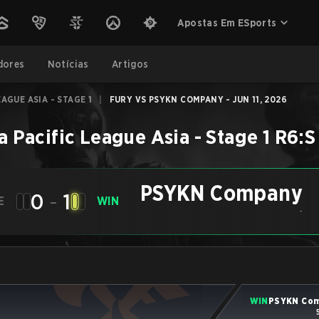
Apostas Em ESports
dores
Notícias
Artigos
EAGUE ASIA - STAGE 1
|
FURY VS PSYKN COMPANY - JUN 11, 2026
a Pacific League Asia - Stage 1
R6:S
PSYKN Company
0
-
1
E
WIN
-
WIN
PSYKN Co