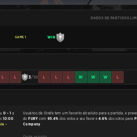
DADOS DE PARTIDOS LI
WIN
GAME
1
L
L
3
/10
L
L
L
W
W
W
L
terminou
0 - 1
a
Usuários da Strafe tem um favorito absoluto para a partida, e preveem a vitória
às
10:00
.
do
FURY
com
95.4%
dos votos a seu favor e
4.6%
dos votos para
P
ia -
Company
.
Onde assistir