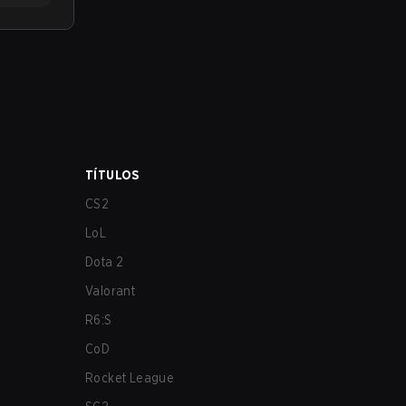
TÍTULOS
CS2
LoL
Dota 2
Valorant
R6:S
CoD
Rocket League