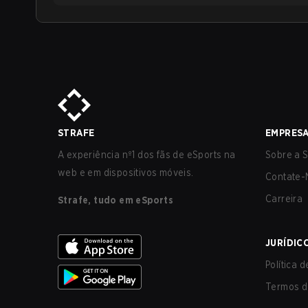
STRAFE
EMPRES
A experiência nº1 dos fãs de eSports na
Sobre a S
web e em dispositivos móveis.
Contate-
Carreira
Strafe, tudo em eSports
JURÍDIC
Política 
Termos d