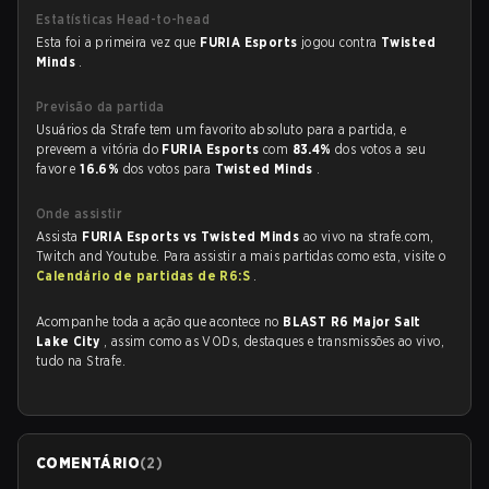
Estatísticas Head-to-head
Esta foi a primeira vez que
FURIA Esports
jogou contra
Twisted
Minds
.
Previsão da partida
Usuários da Strafe tem um favorito absoluto para a partida, e
preveem a vitória do
FURIA Esports
com
83.4%
dos votos a seu
favor e
16.6%
dos votos para
Twisted Minds
.
Onde assistir
Assista
FURIA Esports vs Twisted Minds
ao vivo na strafe.com,
Twitch and Youtube. Para assistir a mais partidas como esta, visite o
Calendário de partidas de R6:S
.
Acompanhe toda a ação que acontece no
BLAST R6 Major Salt
Lake City
, assim como as VODs, destaques e transmissões ao vivo,
tudo na Strafe.
COMENTÁRIO
(
2
)