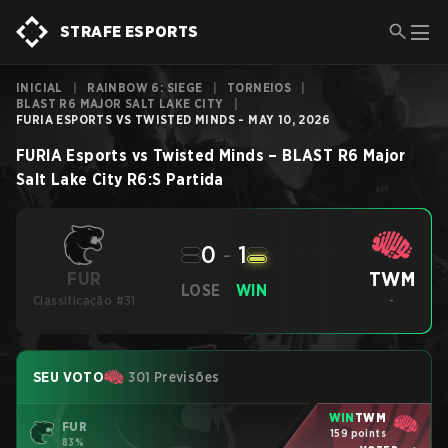
STRAFE ESPORTS
INICIAL
|
RAINBOW 6: SIEGE
|
TORNEIOS
|
BLAST R6 MAJOR SALT LAKE CITY
|
FURIA ESPORTS VS TWISTED MINDS - MAY 10, 2026
FURIA Esports
vs
Twisted Minds
–
BLAST R6 Major
Salt Lake City
R6:S
Partida
0
-
1
TWM
FUR
LOSE
WIN
Classificação #31
-
SEU VOTO
301 Previsões
WIN
TWM
FUR
159 points
83%