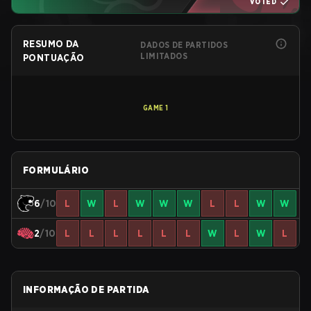
VOTED
RESUMO DA
DADOS DE PARTIDOS
LIMITADOS
PONTUAÇÃO
GAME
1
FORMULÁRIO
6
/10
L
W
L
W
W
W
L
L
W
W
2
/10
L
L
L
L
L
L
W
L
W
L
INFORMAÇÃO DE PARTIDA