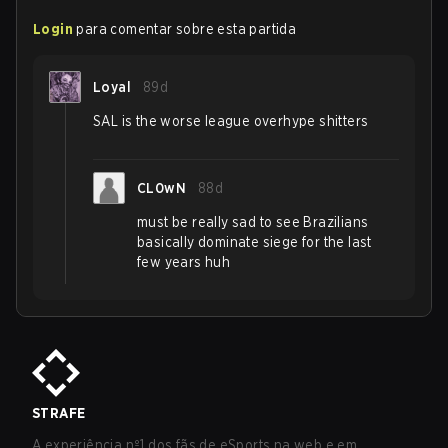
Login
para comentar sobre esta partida
Loyal
89d
SAL is the worse league overhype shitters
CL0wN
88d
must be really sad to see Brazilians
basically dominate siege for the last
few years huh
STRAFE
A experiência nº1 dos fãs de eSports na web e em