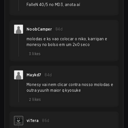
FalleN 40/5 no MD3, anota aí
NoobCamper
84d
molodas e ks vao colocar o niko, karrigan e
monesy no bolso em um 2x0 seco
3
likes
Maykd7
84d
Monesy vai nem clicar contra nosso molodas e
outra yuurih maior q kyosuke
2
likes
viTera
86d