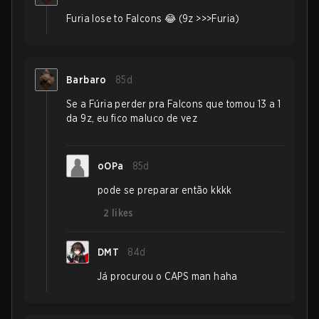
Furia lose to Falcons 😂 (9z >>>Furia)
Barbaro
85d
Se a Fúria perder pra Falcons que tomou 13 a 1
da 9z, eu fico maluco de vez
oOPa
85d
pode se preparar então kkkk
2
likes
DMT
84d
Já procurou o CAPS man haha