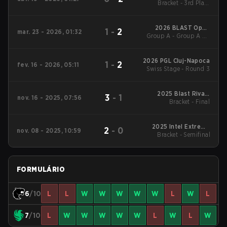
Bracket - 3rd Place
Match
2026 BLAST Open
1
-
2
mar. 23 - 2026, 01:32
Group A - Group A LB
Spring Rotterdam
Final
2026 PGL Cluj-Napoca
1
-
2
fev. 16 - 2026, 05:11
Swiss Stage - Round 3
2025 Blast Rivals
3
-
1
nov. 16 - 2025, 07:56
Bracket - Final
Season 2
2025 Intel Extreme
2
-
0
nov. 08 - 2025, 10:59
Bracket - Semifinal
Masters Chengdu
FORMULÁRIO
6
/10
L
L
W
W
W
W
W
L
W
L
7
/10
L
W
W
W
W
W
L
W
L
W