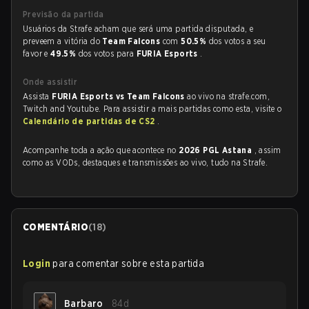
Previsão da partida
Usuários da Strafe acham que será uma partida disputada, e
preveem a vitória do
Team Falcons
com
50.5%
dos votos a seu
favor e
49.5%
dos votos para
FURIA Esports
.
Onde assistir
Assista
FURIA Esports vs Team Falcons
ao vivo na strafe.com,
Twitch and Youtube. Para assistir a mais partidas como esta, visite o
Calendário de partidas de CS2
.
Acompanhe toda a ação que acontece no
2026 PGL Astana
, assim
como as VODs, destaques e transmissões ao vivo, tudo na Strafe.
COMENTÁRIO
(
18
)
Login
para comentar sobre esta partida
Barbaro
84d