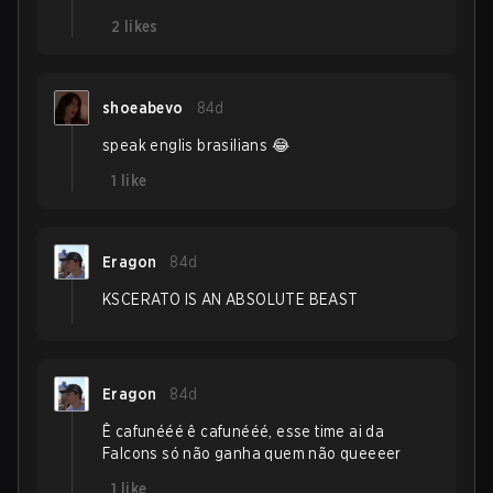
2
likes
shoeabevo
84d
speak englis brasilians 😂
1
like
Eragon
84d
KSCERATO IS AN ABSOLUTE BEAST
Eragon
84d
Ê cafunééé ê cafunééé, esse time ai da
Falcons só não ganha quem não queeeer
1
like