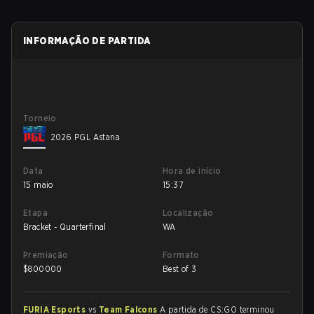
INFORMAÇÃO DE PARTIDA
Torneio
2026 PGL Astana
Data
Hora de início
15 maio
15:37
Etapa
Localização
Bracket - Quarterfinal
WA
Premiação
Formato
$
800000
Best of 3
FURIA Esports
vs
Team Falcons
A partida de CS:GO terminou