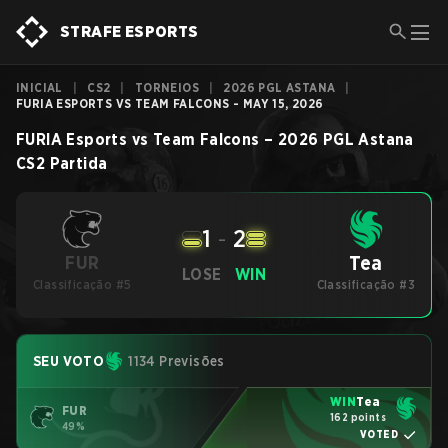
STRAFE ESPORTS
INICIAL
|
CS2
|
TORNEIOS
|
2026 PGL ASTANA
|
FURIA ESPORTS VS TEAM FALCONS - MAY 15, 2026
FURIA Esports
vs
Team Falcons
–
2026 PGL Astana
CS2
Partida
1
-
2
Tea
FUR
LOSE
WIN
Classificação #5
Classificação #3
SEU VOTO
1134 Previsões
WIN
Tea
FUR
162 points
49%
VOTED