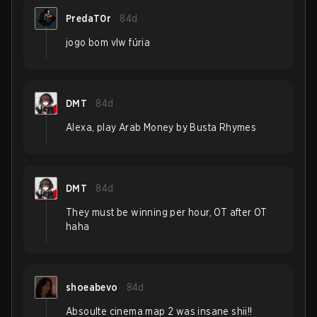
PredaT0r
84d
jogo bom vlw fúria
DMT
84d
Alexa, play Arab Money by Busta Rhymes
DMT
84d
They must be winning per hour, OT after OT
haha
shoeabevo
84d
Absoulte cinema map 2 was insane shii!!