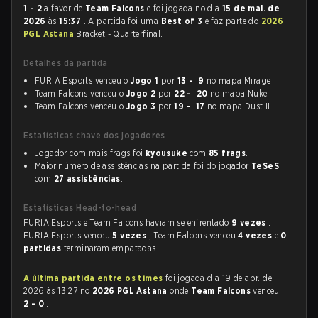
1 - 2
a favor de
Team Falcons
e foi jogada no dia
15 de mai. de
2026
às
15:37
. A partida foi uma
Best of 3
e faz parte do
2026
PGL Astana
Bracket - Quarterfinal.
Detalhes da partida
FURIA Esports venceu o
Jogo 1
por
13 - 9
no mapa Mirage
Team Falcons venceu o
Jogo 2
por
22 - 20
no mapa Nuke
Team Falcons venceu o
Jogo 3
por
19 - 17
no mapa Dust II
Estatísticas chave dos jogadores
Jogador com mais frags foi
kyousuke
com
85 frags
.
Maior número de assistências na partida foi do jogador
TeSeS
com
27 assistências
.
Estatísticas Head-to-head
FURIA Esports e Team Falcons haviam se enfrentado
9 vezes
.
FURIA Esports venceu
5 vezes
, Team Falcons venceu
4 vezes
e
0
partidas
terminaram empatadas.
A última partida entre os times
foi jogada dia 19 de abr. de
2026 às 13:27 no
2026 PGL Astana
onde
Team Falcons
venceu
2 - 0
.