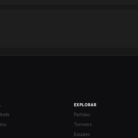
A
EXPLORAR
trafe
Partidas
Nos
Torneios
Equipes