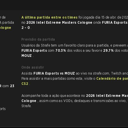
r de
A última partida entre os times
foi jogada dia 15 de abr. de 2026 às 21:13
 A partida
no
2026 Intel Extreme Masters Cologne
onde
FURIA Esport
ologne
2 - 0
.
Previsão da partida
Usuários da Strafe tem um favorito claro
FURIA Esports
com
70.3%
dos votos a seu favor e
29.7%
dos voto
MOUZ
.
Onde assistir
Assista
FURIA Esports vs MOUZ
ao vivo na strafe.com, Twitch an
Para assistir a mais partidas como esta, visite o
Calendário de pa
CS2
.
R
com
23
Acompanhe toda a ação que acontece no
2026 Intel Extreme Ma
Cologne
, assim como as VODs, destaques e transmissões ao vivo, tudo na
Strafe.
orts