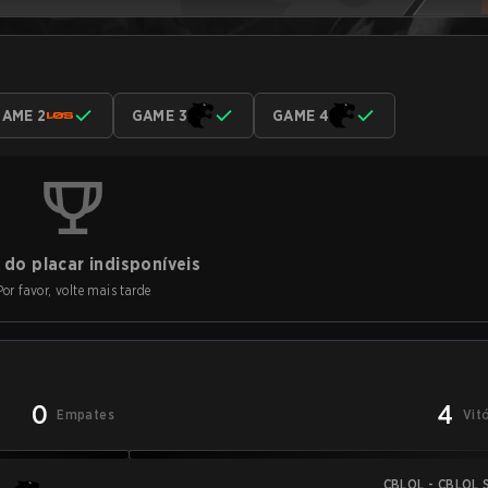
AME 2
GAME 3
GAME 4
do placar indisponíveis
Por favor, volte mais tarde
0
4
Empates
Vit
CBLOL - CBLOL S