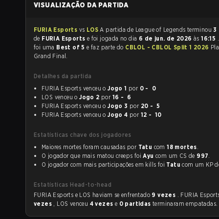
VISUALIZAÇÃO DA PARTIDA
FURIA Esports
vs
LOS
A partida de League of Legends terminou
3 
de
FURIA Esports
e foi jogada no dia
6 de jun. de 2026
às
16:15
foi uma
Best of 5
e faz parte do
CBLOL - CBLOL Split 1 2026
Pla
Grand Final.
Detalhes da partida
FURIA Esports venceu o
Jogo 1
por
0 - 0
LOS venceu o
Jogo 2
por
16 - 6
FURIA Esports venceu o
Jogo 3
por
20 - 5
FURIA Esports venceu o
Jogo 4
por
12 - 10
Estatísticas chave dos jogadores
Maiores mortes foram causadas por
Tatu
com
18 mortes
.
O jogador que mais matou creeps foi
Ayu
com um CS de
997
.
O jogador com mais participações em kills foi
Tatu
com um KP 
Estatísticas Head-to-head
FURIA Esports e LOS haviam se enfrentado
9 vezes
. FURIA Esport
vezes
, LOS venceu
4 vezes
e
0 partidas
terminaram empatadas.