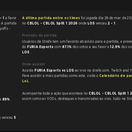
- 1
a favor
A última partida entre os times
foi jogada dia 28 de mar. de 2026 às 18:10
. A partida
no
CBLOL - CBLOL Split 1 2026
onde
LOS
venceu
2 - 1
.
yoffs -
Previsão da partida
Usuários da Strafe tem um favorito absoluto para a partida, e preveem a vitória
do
FURIA Esports
com
87.1%
dos votos a seu favor e
12.9%
dos vo
LOS
.
Onde assistir
Assista
FURIA Esports vs LOS
ao vivo na strafe.com, Twitch and 
Para assistir a mais partidas como esta, visite o
Calendário de pa
LoL
.
Acompanhe toda a ação que acontece no
CBLOL - CBLOL Split 1
assim como as VODs, destaques e transmissões ao vivo, tudo na Str
de
89%
.
s venceu
5