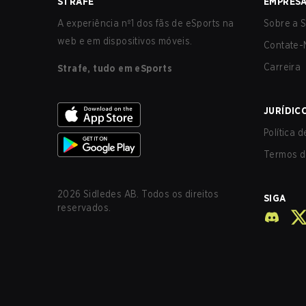
STRAFE
EMPRES
A experiência nº1 dos fãs de eSports na
Sobre a S
web e em dispositivos móveis.
Contate-
Carreira
Strafe, tudo em eSports
JURÍDIC
Política 
Termos d
2026
Sidledes AB. Todos os direitos
SIGA
reservados.