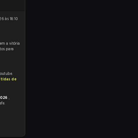
tos para
Youtube.
rtidas de
 2026
,
afe.