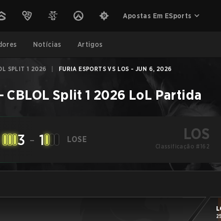
Apostas Em ESports
dores
Notícias
Artigos
L SPLIT 1 2026
|
FURIA ESPORTS VS LOS - JUN 6, 2026
 CBLOL Split 1 2026
LoL
Partida
LOS
3
-
1
LOSE
Classificação #162
L
2