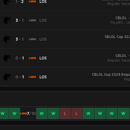
1
-
2
LOS
Regular Seaso
CBLOL -
3
-
1
LOS
Playoffs - L
CBLOL Cup 202
3
-
1
LOS
CBLOL -
0
-
1
LOS
Regular Seaso
CBLOL Cup 2026 Regu
0
-
1
LOS
Reg
W
W
7
/10
W
W
L
L
W
W
W
W