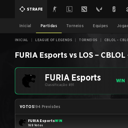
STRAFE
Inicial
Partidas
Torneios
Equipes
Joga
INICIAL
|
LEAGUE OF LEGENDS
|
TORNEIOS
|
CBLOL - CBLO
FURIA Esports
vs
LOS
–
CBLOL -
FURIA Esports
WIN
Classificação #91
VOTOS
194 Previsões
FURIA Esports
WIN
169 Votos