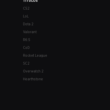
TÍTULOS
CS2
LoL
Dota 2
Valorant
R6:S
CoD
Rocket League
SC2
Overwatch 2
Hearthstone