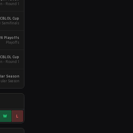
n - Round 1
 CBLOL Cup
B Semifinals
6 Playoffs
Playoffs
 CBLOL Cup
n - Round 1
lar Season
ular Season
W
L