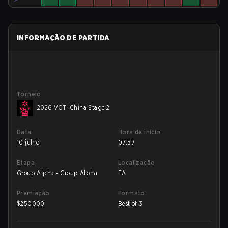
INFORMAÇÃO DE PARTIDA
Torneio
2026 VCT: China Stage 2
Data
Hora de início
10 julho
07:57
Etapa
Localização
Group Alpha - Group Alpha
EA
Premiação
Formato
$
250000
Best of 3