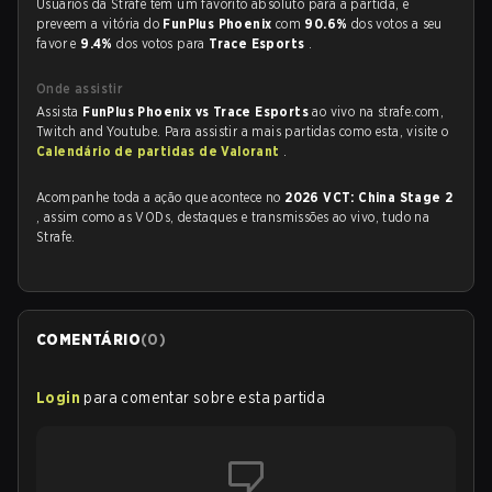
Usuários da Strafe tem um favorito absoluto para a partida, e
preveem a vitória do
FunPlus Phoenix
com
90.6%
dos votos a seu
favor e
9.4%
dos votos para
Trace Esports
.
Onde assistir
Assista
FunPlus Phoenix vs Trace Esports
ao vivo na strafe.com,
Twitch and Youtube. Para assistir a mais partidas como esta, visite o
Calendário de partidas de Valorant
.
Acompanhe toda a ação que acontece no
2026 VCT: China Stage 2
, assim como as VODs, destaques e transmissões ao vivo, tudo na
Strafe.
COMENTÁRIO
(
0
)
Login
para comentar sobre esta partida