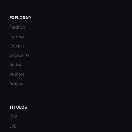
EXPLORAR
Partidas
Torneios
Equipes
Jogadores
Notícias
Authors
Artigos
TÍTULOS
CS2
LoL