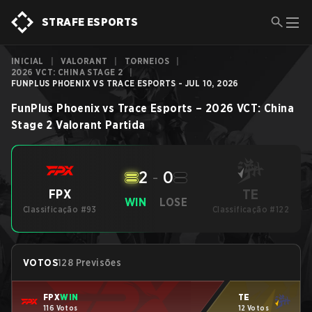
STRAFE ESPORTS
INICIAL
|
VALORANT
|
TORNEIOS
|
2026 VCT: CHINA STAGE 2
|
FUNPLUS PHOENIX VS TRACE ESPORTS - JUL 10, 2026
FunPlus Phoenix
vs
Trace Esports
–
2026 VCT: China
Stage 2
Valorant
Partida
2
-
0
TE
FPX
WIN
LOSE
Classificação #93
Classificação #122
VOTOS
128 Previsões
FPX
WIN
TE
116 Votos
12 Votos