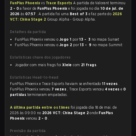
FunPlus Phoenix
vs
Trace Esports
A partida de Valorant terminou
2 - 0
a favor de
FunPlus Phoenix
e foi jogada no dia
10 de jul. de
2026
às
07:57
. A partida foi uma
Best of 3
e faz parte do
2026
VCT: China Stage 2
Group Alpha - Group Alpha.
Detalhes da partida
FunPlus Phoenix venceu o
Jogo 1
por
13 - 3
no mapa Sunset
FunPlus Phoenix venceu o
Jogo 2
por
13 - 9
no mapa Summit
Estatísticas chave dos jogadores
Jogador com mais frags foi
Xlele
com
21 frags
.
Estatísticas Head-to-head
FunPlus Phoenix e Trace Esports haviam se enfrentado
11 vezes
.
FunPlus Phoenix venceu
7 vezes
, Trace Esports venceu
4 vezes
e
0
partidas
terminaram empatadas.
A última partida entre os times
foi jogada dia 18 de mai. de
2026 às 09:00 no
2026 VCT: China Stage 2
onde
FunPlus
Phoenix
venceu
2 - 0
.
Previsão da partida