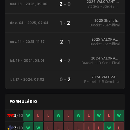
2026 VALORANT at
2
-
0
mai. 18 - 2026, 09:00
Stage 2 - Stage 2 LB
Esports World Cup
Semifinal
2025 Shanghai
1
-
2
dez. 04 - 2025, 07:04
Bracket - Semifinal
Esports Masters
2025 VALORANT
2
-
1
nov. 14 - 2025, 11:57
Bracket - Semifinal
China Evolution
Series Epilogue
2024 VALORANT
3
-
2
jul. 19 - 2024, 08:01
Bracket - LB Cons. Final
Champions
Tour:China Stage 2
2024 VALORANT
0
-
2
jul. 17 - 2024, 08:02
Champions Tour:China
Bracket - UB Semifinal
Stage 2
FORMULÁRIO
5
/10
W
L
L
W
L
W
L
W
L
W
3
/10
W
W
L
L
L
L
L
L
W
L