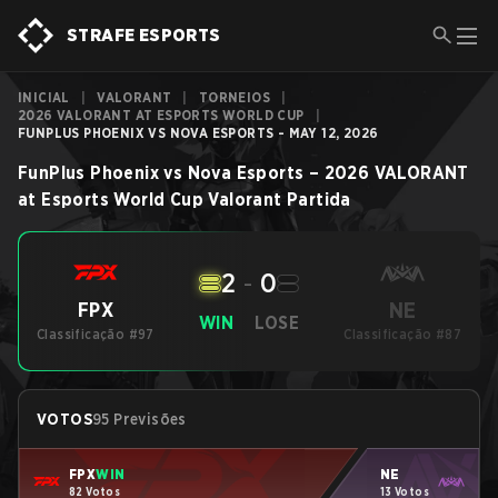
STRAFE ESPORTS
INICIAL
|
VALORANT
|
TORNEIOS
|
2026 VALORANT AT ESPORTS WORLD CUP
|
FUNPLUS PHOENIX VS NOVA ESPORTS - MAY 12, 2026
FunPlus Phoenix
vs
Nova Esports
–
2026 VALORANT
at Esports World Cup
Valorant
Partida
2
-
0
NE
FPX
WIN
LOSE
Classificação #97
Classificação #87
VOTOS
95 Previsões
FPX
WIN
NE
82 Votos
13 Votos