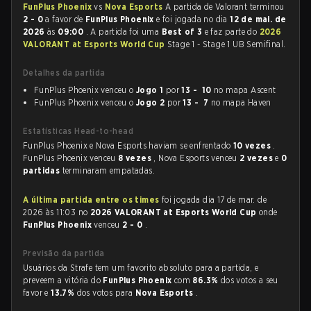
FunPlus Phoenix
vs
Nova Esports
A partida de Valorant terminou
2 - 0
a favor de
FunPlus Phoenix
e foi jogada no dia
12 de mai. de
2026
às
09:00
. A partida foi uma
Best of 3
e faz parte do
2026
VALORANT at Esports World Cup
Stage 1 - Stage 1 UB Semifinal.
Detalhes da partida
FunPlus Phoenix venceu o
Jogo 1
por
13 - 10
no mapa Ascent
FunPlus Phoenix venceu o
Jogo 2
por
13 - 7
no mapa Haven
Estatísticas Head-to-head
FunPlus Phoenix e Nova Esports haviam se enfrentado
10 vezes
.
FunPlus Phoenix venceu
8 vezes
, Nova Esports venceu
2 vezes
e
0
partidas
terminaram empatadas.
A última partida entre os times
foi jogada dia 17 de mar. de
2026 às 11:03 no
2026 VALORANT at Esports World Cup
onde
FunPlus Phoenix
venceu
2 - 0
.
Previsão da partida
Usuários da Strafe tem um favorito absoluto para a partida, e
preveem a vitória do
FunPlus Phoenix
com
86.3%
dos votos a seu
favor e
13.7%
dos votos para
Nova Esports
.