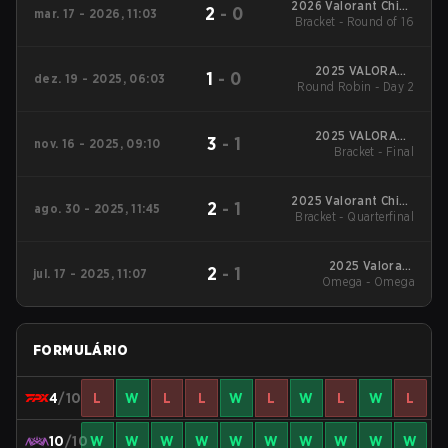
2026 Valorant China
2
-
0
mar. 17 - 2026, 11:03
Evolution Series Act 1
Bracket - Round of 16
2025 VALORANT
1
-
0
dez. 19 - 2025, 06:03
Radiant International
Round Robin - Day 2
Invitational
2025 VALORANT
3
-
1
nov. 16 - 2025, 09:10
China Evolution
Bracket - Final
Series Epilogue
2025 Valorant China
2
-
1
ago. 30 - 2025, 11:45
Evolution Series Act-
Bracket - Quarterfinal
3
2025 Valorant
2
-
1
jul. 17 - 2025, 11:07
Champions Tour:
Omega - Omega
China Stage 2
FORMULÁRIO
4
/10
L
W
L
L
W
L
W
L
W
L
10
/10
W
W
W
W
W
W
W
W
W
W