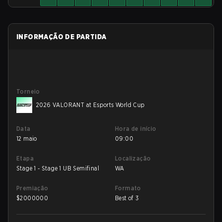
INFORMAÇÃO DE PARTIDA
Torneio
2026 VALORANT at Esports World Cup
Data
Hora de início
12 maio
09:00
Etapa
Localização
Stage 1 - Stage 1 UB Semifinal
WA
Premiação
Formato
$
2000000
Best of 3