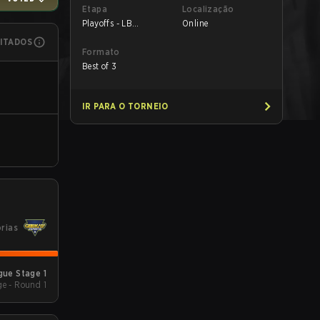
Etapa
Localização
Playoffs - LB
Online
Semifinals
MITADOS
Formato
Best of 3
IR PARA O TORNEIO
órias
ue Stage 1
e - Round 1