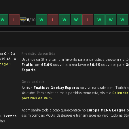
W
L
8
/10
W
L
W
W
L
W
W
W
Previsão da partida
ge terminou
0 - 2
a
s
19:45
. A
Usuários da Strafe tem um favorito para a partida, e p
tage 1
Fnatic
com
63.6%
dos votos a seu favor e
36.4%
dos votos para
G
Esports
.
Onde assistir
Assista
Fnatic vs Geekay Esports
ao vivo na strafe.com, Twitch 
Youtube. Para assistir a mais partidas como esta, visite o
Calendár
partidas de R6:S
.
Acompanhe toda a ação que acontece no
Europe MENA League S
assim como as VODs, destaques e transmissões ao vivo, tudo na Str
ceu
1 vezes
das.