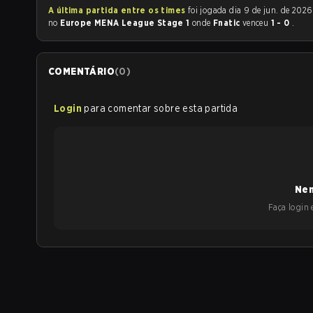
A última partida entre os times
foi jogada dia 9 de jun. de 2026 às 16:00
no
Europe MENA League Stage 1
onde
Fnatic
venceu
1 - 0
.
COMENTÁRIO
(
0
)
Login
para comentar sobre esta partida
Nen
Faça login e