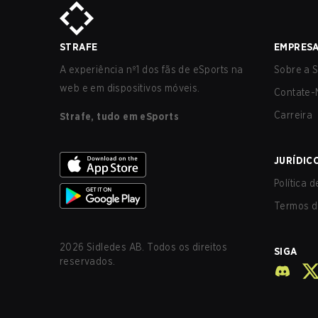
STRAFE
EMPRES
A experiência nº1 dos fãs de eSports na
Sobre a S
web e em dispositivos móveis.
Contate-
Carreira
Strafe, tudo em eSports
JURÍDIC
Política 
Termos d
2026
Sidledes AB. Todos os direitos
SIGA
reservados.