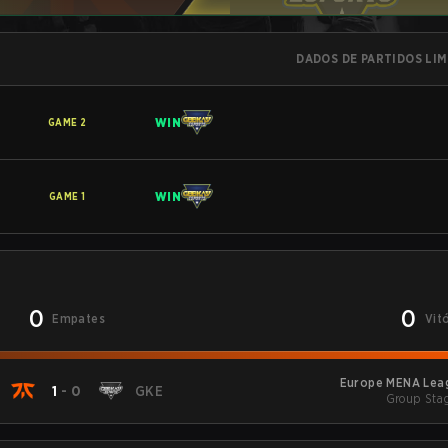
DADOS DE PARTIDOS LI
WIN
GAME
2
WIN
GAME
1
0
0
Empates
Vit
Europe MENA Leag
1
-
0
GKE
Group Stag