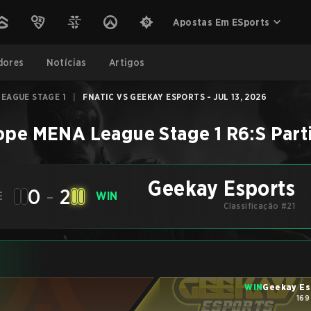
Apostas Em ESports
dores
Notícias
Artigos
EAGUE STAGE 1
|
FNATIC VS GEEKAY ESPORTS - JUL 13, 2026
ope MENA League Stage 1
R6:S
Part
Geekay Esports
0
-
2
E
WIN
Classificação #21
WIN
Geekay Es
169