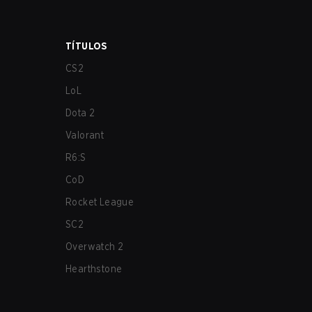
TÍTULOS
CS2
LoL
Dota 2
Valorant
R6:S
CoD
Rocket League
SC2
Overwatch 2
Hearthstone