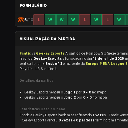
FORMULÁRIO
6
/10
L
W
W
W
L
W
L
W
VISUALIZAÇÃO DA PARTIDA
Fnatic
vs
Geekay Esports
A partida de Rainbow Six Sie
favor de
Geekay Esports
e foi jogada no dia
13 de jul. de 2026
à
partida foi uma
Best of 3
e faz parte do
Europe MENA League S
Playoffs - LB Semifinals.
Detalhes da partida
Geekay Esports venceu o
Jogo 1
por
0 - 0
no mapa
Geekay Esports venceu o
Jogo 2
por
0 - 0
no mapa
Estatísticas Head-to-head
Fnatic e Geekay Esports haviam se enfrentado
1 vezes
. Fnatic ven
, Geekay Esports venceu
0 vezes
e
0 partidas
terminaram empata