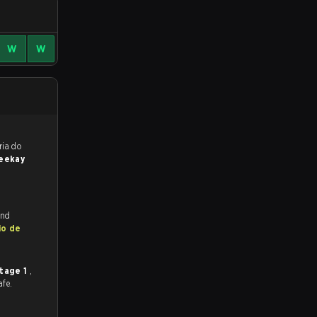
W
W
reveem a vitória do
eekay
and
io de
tage 1
,
afe.