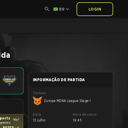
BR
LOGIN
ida
INFORMAÇÃO DE PARTIDA
Torneio
Europe MENA League Stage 1
Data
Hora de início
ports
13 julho
19:45
 points
VOTED