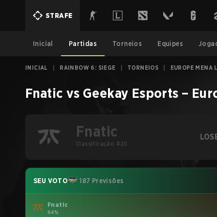
STRAFE
Inicial
Partidas
Torneios
Equipes
Joga
INICIAL
|
RAINBOW 6: SIEGE
|
TORNEIOS
|
EUROPE MENA L
Fnatic
vs
Geekay Esports
–
Eur
Fnatic
LOS
Classificação #20
SEU VOTO
187 Previsões
Fnatic
64%