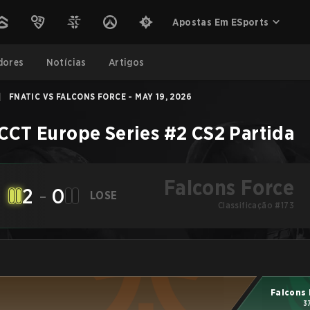
Apostas Em ESports
dores
Notícias
Artigos
|
FNATIC VS FALCONS FORCE - MAY 19, 2026
CCT Europe Series #2
CS2
Partida
Falcons Force
2
-
0
LOSE
Classificação #173
Falcons
3