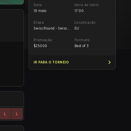
Data
Hora de início
19 maio
17:00
Etapa
Localização
Swiss Round - Swiss
EU
Round
Premiação
Formato
$
25000
Best of 3
IR PARA O TORNEIO
L
L