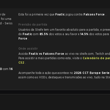
r de
Esta foi a primeira vez que
Fnatic
jogou contra
Falcons Force
.
a foi uma
d - Swiss
Previsão da partida
Usuários da Strafe tem um favorito absoluto para a partida, e preveem a vitória
do
Fnatic
com
85.5%
dos votos a seu favor e
14.5%
dos votos para
Force
.
Onde assistir
Assista
Fnatic vs Falcons Force
ao vivo na strafe.com, Twitch an
Para assistir a mais partidas como esta, visite o
Calendário de pa
CS2
.
O
com
16
Acompanhe toda a ação que acontece no
2026 CCT Europe Serie
assim como as VODs, destaques e transmissões ao vivo, tudo na Str