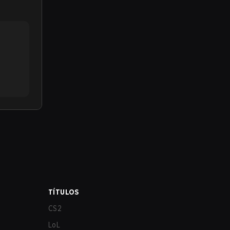
TÍTULOS
CS2
LoL