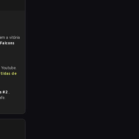
Falcons
d Youtube.
rtidas de
s #2
,
afe.