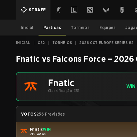
STRAFE
Inicial
Partidas
Torneios
Equipes
Joga
INICIAL
|
CS2
|
TORNEIOS
|
2026 CCT EUROPE SERIES #2
Fnatic
vs
Falcons Force
–
2026 
Fnatic
WIN
Classificação #51
VOTOS
256 Previsões
Fnatic
WIN
219 Votos