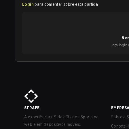
Login
para comentar sobre esta partida
Nen
Faça login e
STRAFE
EMPRES
A experiência nº1 dos fãs de eSports na
Sobre a S
web e em dispositivos móveis.
Contate-