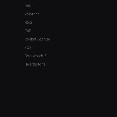
Dota 2
Valorant
R6:S
CoD
Rocket League
SC2
Overwatch 2
Hearthstone