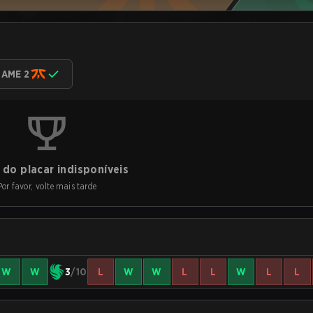
AME 2
do placar indisponíveis
Por favor, volte mais tarde
W
W
3
/10
L
W
W
L
L
W
L
L