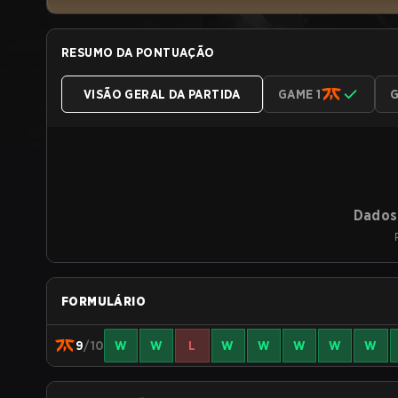
RESUMO DA PONTUAÇÃO
VISÃO GERAL DA PARTIDA
GAME 1
G
Dados 
FORMULÁRIO
9
/10
W
W
L
W
W
W
W
W