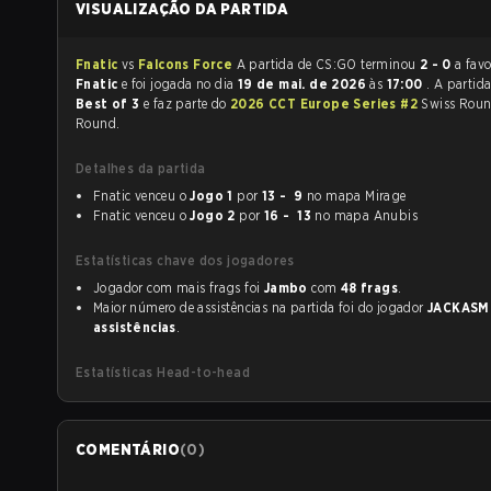
VISUALIZAÇÃO DA PARTIDA
Fnatic
vs
Falcons Force
A partida de CS:GO terminou
2 - 0
a favo
Fnatic
e foi jogada no dia
19 de mai. de 2026
às
17:00
. A partid
Best of 3
e faz parte do
2026 CCT Europe Series #2
Swiss Roun
Round.
Detalhes da partida
Fnatic venceu o
Jogo 1
por
13 - 9
no mapa Mirage
Fnatic venceu o
Jogo 2
por
16 - 13
no mapa Anubis
Estatísticas chave dos jogadores
Jogador com mais frags foi
Jambo
com
48 frags
.
Maior número de assistências na partida foi do jogador
JACKASM
assistências
.
Estatísticas Head-to-head
COMENTÁRIO
(
0
)