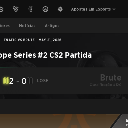
Apostas Em ESports
dores
Notícias
Artigos
|
FNATIC VS BRUTE - MAY 21, 2026
ope Series #2
CS2
Partida
Brute
2
-
0
LOSE
Classificação #120
B
1