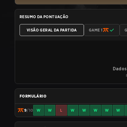
RESUMO DA PONTUAÇÃO
VISÃO GERAL DA PARTIDA
GAME 1
G
Dados 
FORMULÁRIO
9
/10
W
W
L
W
W
W
W
W