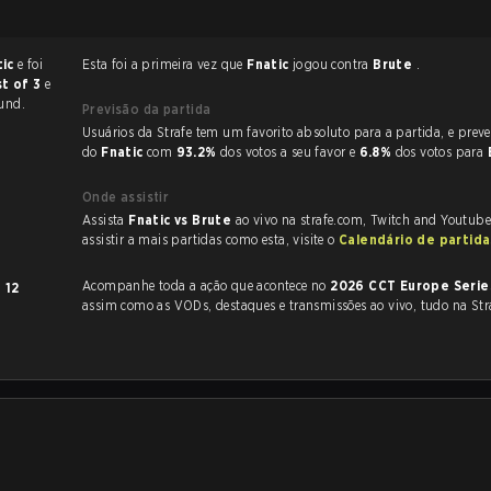
tic
e foi
Esta foi a primeira vez que
Fnatic
jogou contra
Brute
.
t of 3
e
und.
Previsão da partida
Usuários da Strafe tem um favorito absoluto para a partida, e preveem a vitória
do
Fnatic
com
93.2%
dos votos a seu favor e
6.8%
dos votos para
Onde assistir
Assista
Fnatic vs Brute
ao vivo na strafe.com, Twitch and Youtube
assistir a mais partidas como esta, visite o
Calendário de partid
Acompanhe toda a ação que acontece no
2026 CCT Europe Serie
m
12
assim como as VODs, destaques e transmissões ao vivo, tudo na Str