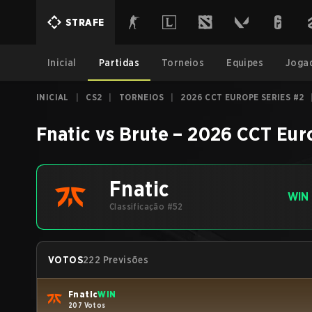
STRAFE
Inicial
Partidas
Torneios
Equipes
Joga
INICIAL
|
CS2
|
TORNEIOS
|
2026 CCT EUROPE SERIES #2
Fnatic
vs
Brute
–
2026 CCT Eur
Fnatic
WIN
Classificação #52
VOTOS
222 Previsões
Fnatic
WIN
207 Votos