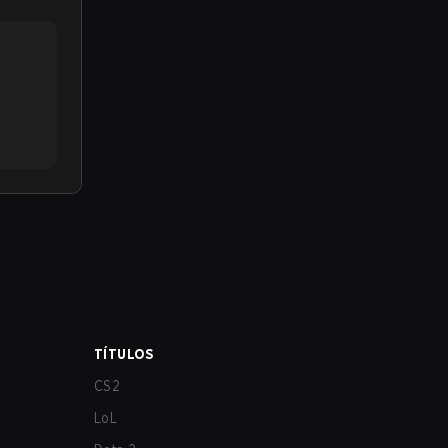
TÍTULOS
CS2
LoL