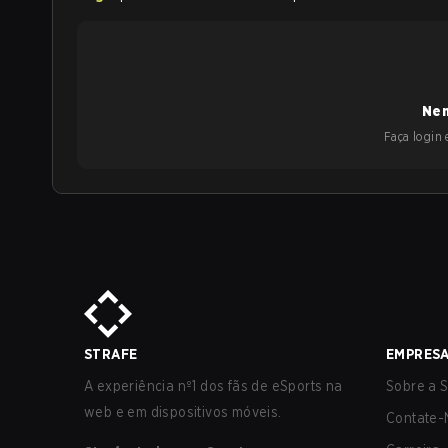
Nen
Faça login e
STRAFE
EMPRES
A experiência nº1 dos fãs de eSports na
Sobre a S
web e em dispositivos móveis.
Contate-