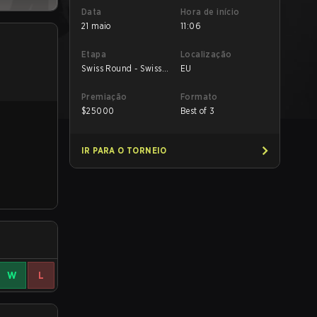
Data
Hora de início
21 maio
11:06
Etapa
Localização
Swiss Round - Swiss
EU
Round
Premiação
Formato
$
25000
Best of 3
IR PARA O TORNEIO
W
L