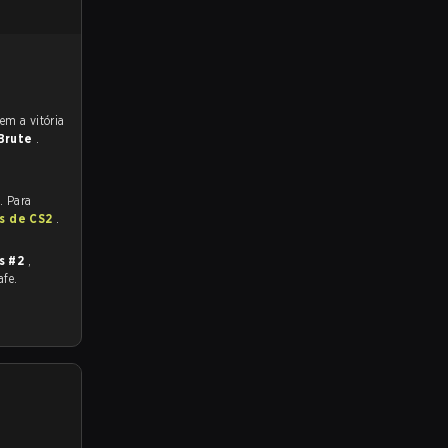
Brute
.
. Para
as de CS2
.
s #2
,
afe.