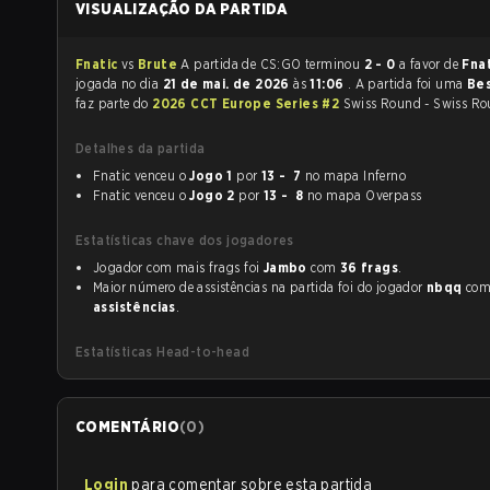
VISUALIZAÇÃO DA PARTIDA
Fnatic
vs
Brute
A partida de CS:GO terminou
2 - 0
a favor de
Fna
jogada no dia
21 de mai. de 2026
às
11:06
. A partida foi uma
Bes
faz parte do
2026 CCT Europe Series #2
Swiss Round - Swiss Ro
Detalhes da partida
Fnatic venceu o
Jogo 1
por
13 - 7
no mapa Inferno
Fnatic venceu o
Jogo 2
por
13 - 8
no mapa Overpass
Estatísticas chave dos jogadores
Jogador com mais frags foi
Jambo
com
36 frags
.
Maior número de assistências na partida foi do jogador
nbqq
co
assistências
.
Estatísticas Head-to-head
COMENTÁRIO
(
0
)
Login
para comentar sobre esta partida