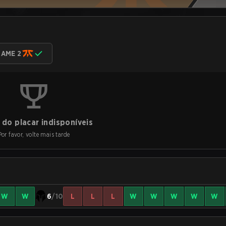
AME 2
do placar indisponíveis
Por favor, volte mais tarde
W
W
6
/10
L
L
L
W
W
W
W
W