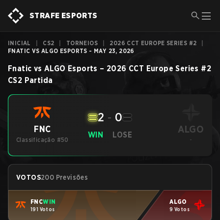
STRAFE ESPORTS
INICIAL
|
CS2
|
TORNEIOS
|
2026 CCT EUROPE SERIES #2
|
FNATIC VS ALGO ESPORTS - MAY 23, 2026
Fnatic
vs
ALGO Esports
–
2026 CCT Europe Series #2
CS2
Partida
2
-
0
ALGO
FNC
WIN
LOSE
Classificação #50
-
VOTOS
200 Previsões
FNC
WIN
ALGO
191 Votos
9 Votos