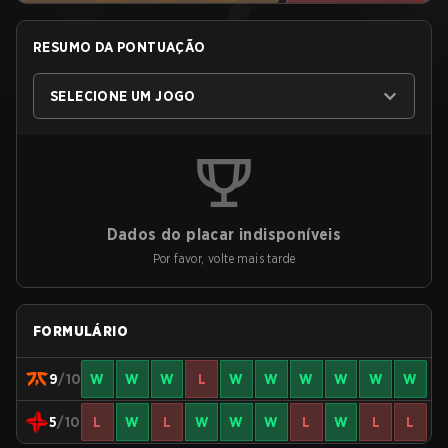
RESUMO DA PONTUAÇÃO
SELECIONE UM JOGO
Dados do placar indisponíveis
Por favor, volte mais tarde
FORMULÁRIO
9
/10
W
W
W
L
W
W
W
W
W
W
5
/10
L
W
L
W
W
W
L
W
L
L