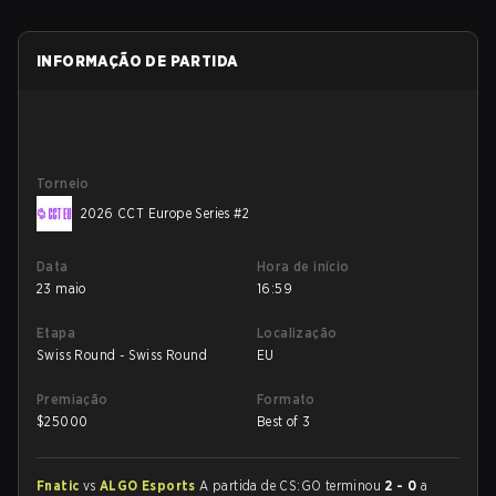
INFORMAÇÃO DE PARTIDA
Torneio
2026 CCT Europe Series #2
Data
Hora de início
23 maio
16:59
Etapa
Localização
Swiss Round - Swiss Round
EU
Premiação
Formato
$
25000
Best of 3
Fnatic
vs
ALGO Esports
A partida de CS:GO terminou
2 - 0
a