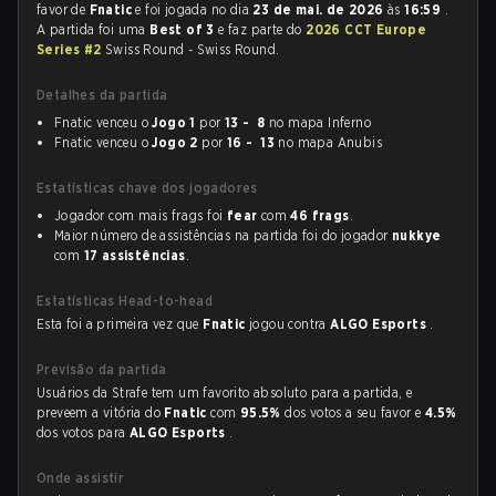
favor de
Fnatic
e foi jogada no dia
23 de mai. de 2026
às
16:59
.
A partida foi uma
Best of 3
e faz parte do
2026 CCT Europe
Series #2
Swiss Round - Swiss Round.
Detalhes da partida
Fnatic venceu o
Jogo 1
por
13 - 8
no mapa Inferno
Fnatic venceu o
Jogo 2
por
16 - 13
no mapa Anubis
Estatísticas chave dos jogadores
Jogador com mais frags foi
fear
com
46 frags
.
Maior número de assistências na partida foi do jogador
nukkye
com
17 assistências
.
Estatísticas Head-to-head
Esta foi a primeira vez que
Fnatic
jogou contra
ALGO Esports
.
Previsão da partida
Usuários da Strafe tem um favorito absoluto para a partida, e
preveem a vitória do
Fnatic
com
95.5%
dos votos a seu favor e
4.5%
dos votos para
ALGO Esports
.
Onde assistir