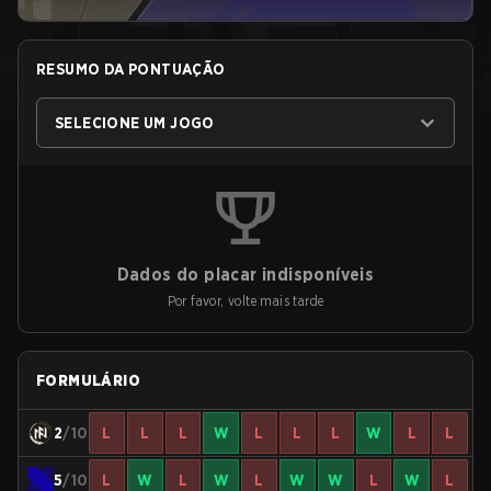
RESUMO DA PONTUAÇÃO
SELECIONE UM JOGO
Dados do placar indisponíveis
Por favor, volte mais tarde
FORMULÁRIO
2
/10
L
L
L
W
L
L
L
W
L
L
5
/10
L
W
L
W
L
W
W
L
W
L