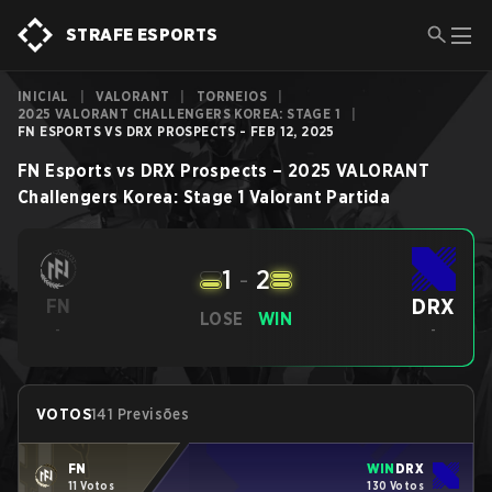
STRAFE ESPORTS
INICIAL
|
VALORANT
|
TORNEIOS
|
2025 VALORANT CHALLENGERS KOREA: STAGE 1
|
FN ESPORTS VS DRX PROSPECTS - FEB 12, 2025
FN Esports
vs
DRX Prospects
–
2025 VALORANT
Challengers Korea: Stage 1
Valorant
Partida
1
-
2
DRX
FN
LOSE
WIN
-
-
VOTOS
141 Previsões
FN
WIN
DRX
11 Votos
130 Votos