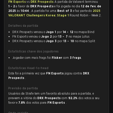
FN Esports
vs
DRX Prospects
A partida de Valorant terminou
1 - 2
a favor de
DRX Prospects
e foi jogada no dia
12 de fev. de
2025
às
10:44
. A partida foi uma
Best of 3
e faz parte do
2025
VALORANT Challengers Korea: Stage 1
Round Robin - Week 2.
Detalhes da partida
DRX Prospects venceu o
Jogo 1
por
14 - 12
no mapa Bind
FN Esports venceu o
Jogo 2
por
13 - 7
no mapa Lotus
DRX Prospects venceu o
Jogo 3
por
13 - 10
no mapa Split
Estatísticas chave dos jogadores
Jogador com mais frags foi
Flicker
com
3 frags
.
Estatísticas Head-to-head
Esta foi a primeira vez que
FN Esports
jogou contra
DRX
Prospects
.
Previsão da partida
Usuários da Strafe tem um favorito absoluto para a partida, e
preveem a vitória do
DRX Prospects
com
92.2%
dos votos a seu
favor e
7.8%
dos votos para
FN Esports
.
Onde assistir