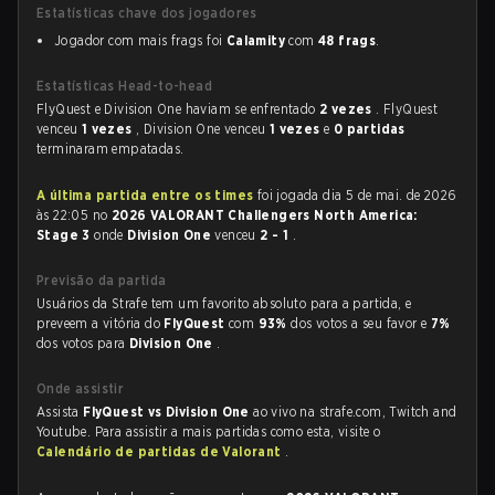
Estatísticas chave dos jogadores
Jogador com mais frags foi
Calamity
com
48 frags
.
Estatísticas Head-to-head
FlyQuest e Division One haviam se enfrentado
2 vezes
. FlyQuest
venceu
1 vezes
, Division One venceu
1 vezes
e
0 partidas
terminaram empatadas.
A última partida entre os times
foi jogada dia 5 de mai. de 2026
às 22:05 no
2026 VALORANT Challengers North America:
Stage 3
onde
Division One
venceu
2 - 1
.
Previsão da partida
Usuários da Strafe tem um favorito absoluto para a partida, e
preveem a vitória do
FlyQuest
com
93%
dos votos a seu favor e
7%
dos votos para
Division One
.
Onde assistir
Assista
FlyQuest vs Division One
ao vivo na strafe.com, Twitch and
Youtube. Para assistir a mais partidas como esta, visite o
Calendário de partidas de Valorant
.