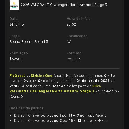
2026 VALORANT Challengers North America: Stage 3
Data
Hora de início
24 junho
23:02
Etapa
Localização
Round-Robin - Round 5
NA
Premiação
Formato
$
62500
Best of 3
FlyQuest
vs
Division One
A partida de Valorant terminou
0 - 2
a
favor de
Division One
e foi jogada no dia
24 de jun. de 2026
às
23:02
. A partida foi uma
Best of 3
e faz parte do
2026
VALORANT Challengers North America: Stage 3
Round-Robin -
Round 5.
Detalhes da partida
Division One venceu o
Jogo 1
por
13 - 7
no mapa Ascent
Division One venceu o
Jogo 2
por
15 - 13
no mapa Haven