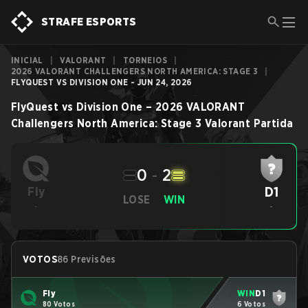
STRAFE ESPORTS
INICIAL
|
VALORANT
|
TORNEIOS
|
2026 VALORANT CHALLENGERS NORTH AMERICA: STAGE 3
|
FLYQUEST VS DIVISION ONE - JUN 24, 2026
FlyQuest
vs
Division One
–
2026 VALORANT
Challengers North America: Stage 3
Valorant
Partida
0
-
2
D1
Fly
LOSE
WIN
-
-
VOTOS
86 Previsões
Fly
WIN
D1
80 Votos
6 Votos