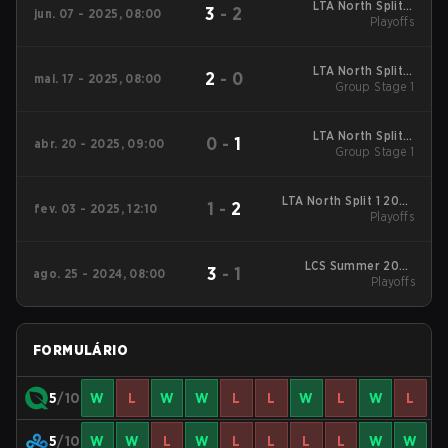
LTA North Split 2
3
-
2
jun. 07 - 2025, 08:00
2025 Playoffs
Playoffs
LTA North Split 2
2
-
0
mai. 17 - 2025, 08:00
2025 Group Stage 1
Group Stage 1
LTA North Split 2
0
-
1
abr. 20 - 2025, 09:00
2025 Group Stage 1
Group Stage 1
LTA North Split 1 2025
1
-
2
fev. 03 - 2025, 12:10
Playoffs
Playoffs
LCS Summer 2024
3
-
1
ago. 25 - 2024, 08:00
Playoffs
Playoffs
FORMULÁRIO
5
/10
W
L
W
W
L
L
W
L
W
L
5
/10
W
W
L
W
L
L
L
L
W
W