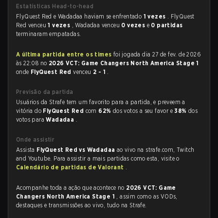
Estatísticas Head-to-head
FlyQuest Red e Wadadaa haviam se enfrentado
1 vezes
. FlyQuest
Red venceu
1 vezes
, Wadadaa venceu
0 vezes
e
0 partidas
terminaram empatadas.
A última partida entre os times
foi jogada dia 27 de fev. de 2026
às 22:08 no
2026 VCT: Game Changers North America Stage 1
onde
FlyQuest Red
venceu
2 - 1
.
Previsão da partida
Usuários da Strafe tem um favorito para a partida, e preveem a
vitória do
FlyQuest Red
com
62%
dos votos a seu favor e
38%
dos
votos para
Wadadaa
.
Onde assistir
Assista
FlyQuest Red vs Wadadaa
ao vivo na strafe.com, Twitch
and Youtube. Para assistir a mais partidas como esta, visite o
Calendário de partidas de Valorant
.
Acompanhe toda a ação que acontece no
2026 VCT: Game
Changers North America Stage 1
, assim como as VODs,
destaques e transmissões ao vivo, tudo na Strafe.