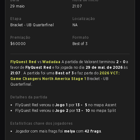
29 maio
21:07
Etapa
Localização
Bracket - UB Quarterfinal
NA
Premiação
Formato
$
60000
Best of 3
FlyQuest Red
vs
Wadadaa
A partida de Valorant terminou
2 - 0
a
favor de
FlyQuest Red
e foi jogada no dia
29 de mai. de 2026
às
21:07
. A partida foi uma
Best of 3
e faz parte do
2026 VCT:
Game Changers North America Stage 1
Bracket - UB
Quarterfinal.
Detalhes da partida
FlyQuest Red venceu o
Jogo 1
por
13 - 5
no mapa Ascent
FlyQuest Red venceu o
Jogo 2
por
13 - 10
no mapa Split
Estatísticas chave dos jogadores
Jogador com mais frags foi
melya
com
42 frags
.