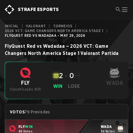
STRAFE ESPORTS
INICIAL
|
VALORANT
|
TORNEIOS
|
2026 VCT: GAME CHANGERS NORTH AMERICA STAGE 1
|
FLYQUEST RED VS WADADAA - MAY 29, 2026
FlyQuest Red
vs
Wadadaa
–
2026 VCT: Game
Changers North America Stage 1
Valorant
Partida
2
-
0
WADA
FLY
WIN
LOSE
Classificação #25
-
VOTOS
79 Previsões
FLY
WIN
WADA
49 Votos
30 Votos