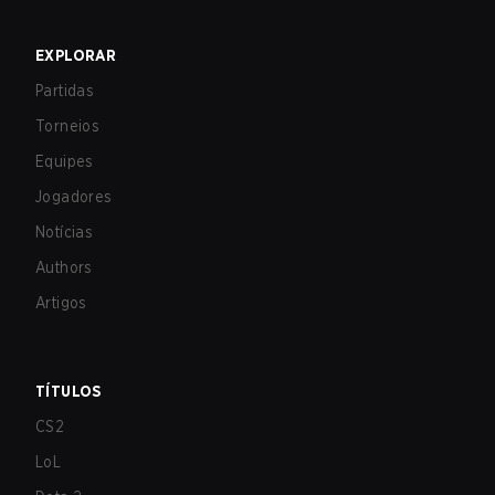
EXPLORAR
Partidas
Torneios
Equipes
Jogadores
Notícias
Authors
Artigos
TÍTULOS
CS2
LoL