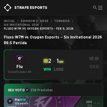
STRAFE ESPORTS
INICIAL
|
RAINBOW 6: SIEGE
|
TORNEIOS
|
SIX INVITATIONAL 2026
|
FLUXO W7M VS OXYGEN ESPORTS - FEB 9, 2026
Fluxo W7M
vs
Oxygen Esports
–
Six Invitational 2026
R6:S
Partida
2
-
1
OXG
Flu
WIN
LOSE
Classificação #9
-
SEU VOTO
258 Previsões
Flu
WIN
OXG
126 points
17%