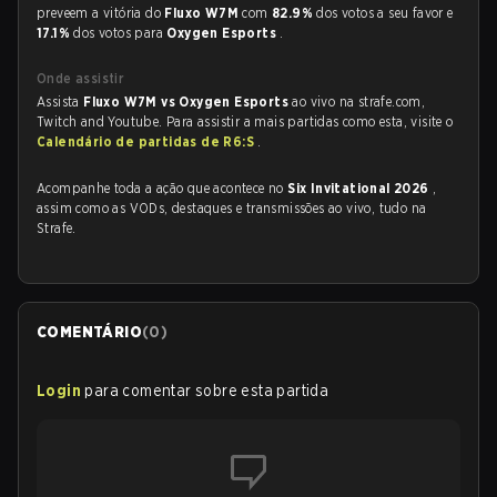
preveem a vitória do
Fluxo W7M
com
82.9%
dos votos a seu favor e
17.1%
dos votos para
Oxygen Esports
.
Onde assistir
Assista
Fluxo W7M vs Oxygen Esports
ao vivo na strafe.com,
Twitch and Youtube. Para assistir a mais partidas como esta, visite o
Calendário de partidas de R6:S
.
Acompanhe toda a ação que acontece no
Six Invitational 2026
,
assim como as VODs, destaques e transmissões ao vivo, tudo na
Strafe.
COMENTÁRIO
(
0
)
Login
para comentar sobre esta partida