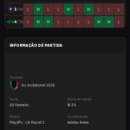
3
/10
L
W
L
L
W
L
W
L
L
L
4
/10
L
W
W
L
L
L
L
W
W
L
INFORMAÇÃO DE PARTIDA
Torneio
Six Invitational 2026
Data
Hora de início
09 fevereiro
18:30
Etapa
Localização
Playoffs - LB Round 2
Adidas Arena