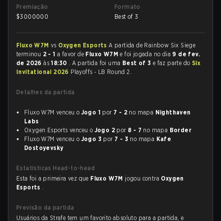
Premiação
Formato
$
3000000
Best of 3
Fluxo W7M
vs
Oxygen Esports
A partida de Rainbow Six Siege
terminou
2 - 1
a favor de
Fluxo W7M
e foi jogada no dia
9 de fev.
de 2026
às
18:30
. A partida foi uma
Best of 3
e faz parte do
Six
Invitational 2026
Playoffs - LB Round 2.
Detalhes da partida
Fluxo W7M venceu o
Jogo 1
por
7 - 2
no mapa
Nighthaven
Labs
Oxygen Esports venceu o
Jogo 2
por
8 - 7
no mapa
Border
Fluxo W7M venceu o
Jogo 3
por
7 - 3
no mapa
Kafe
Dostoyevsky
Estatísticas Head-to-head
Esta foi a primeira vez que
Fluxo W7M
jogou contra
Oxygen
Esports
.
Previsão da partida
Usuários da Strafe tem um favorito absoluto para a partida, e