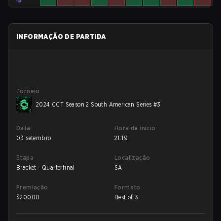
INFORMAÇÃO DE PARTIDA
Torneio
2024 CCT Season 2 South American Series #3
Data
Hora de início
03 setembro
21:19
Etapa
Localização
Bracket - Quarterfinal
SA
Premiação
Formato
$
20000
Best of 3