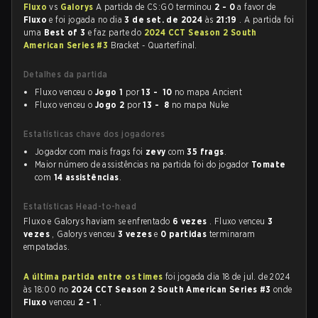
Fluxo
vs
Galorys
A partida de CS:GO terminou
2 - 0
a favor de
Fluxo
e foi jogada no dia
3 de set. de 2024
às
21:19
. A partida foi
uma
Best of 3
e faz parte do
2024 CCT Season 2 South
American Series #3
Bracket - Quarterfinal.
Detalhes da partida
Fluxo venceu o
Jogo 1
por
13 - 10
no mapa Ancient
Fluxo venceu o
Jogo 2
por
13 - 8
no mapa Nuke
Estatísticas chave dos jogadores
Jogador com mais frags foi
zevy
com
35 frags
.
Maior número de assistências na partida foi do jogador
Tomate
com
14 assistências
.
Estatísticas Head-to-head
Fluxo e Galorys haviam se enfrentado
6 vezes
. Fluxo venceu
3
vezes
, Galorys venceu
3 vezes
e
0 partidas
terminaram
empatadas.
A última partida entre os times
foi jogada dia 18 de jul. de 2024
às 18:00 no
2024 CCT Season 2 South American Series #3
onde
Fluxo
venceu
2 - 1
.