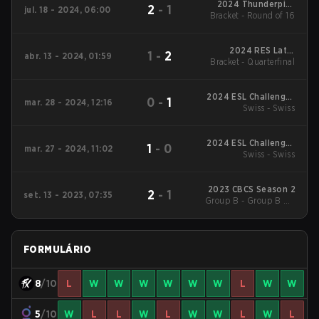
2024 Thunderpick
2
-
1
jul. 18 - 2024, 06:00
World Championship:
Bracket - Round of 16
SA #2
2024 RES Latin
1
-
2
abr. 13 - 2024, 01:59
Bracket - Quarterfinal
American Series #3
2024 ESL Challenger
0
-
1
mar. 28 - 2024, 12:16
League Season 47:
Swiss - Swiss
South America
2024 ESL Challenger
1
-
0
mar. 27 - 2024, 11:02
League Season 47:
Swiss - Swiss
South America
2023 CBCS Season 2
2
-
1
set. 13 - 2023, 07:35
Group B - Group B UB
Quarterfinal
FORMULÁRIO
8
/10
L
W
W
W
W
W
W
L
W
W
5
/10
W
L
L
W
L
W
W
L
W
L