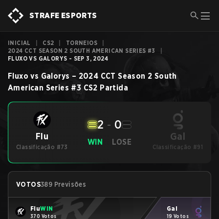
STRAFE ESPORTS
INICIAL
|
CS2
|
TORNEIOS
|
2024 CCT SEASON 2 SOUTH AMERICAN SERIES #3
|
FLUXO VS GALORYS - SEP 3, 2024
Fluxo
vs
Galorys
–
2024 CCT Season 2 South
American Series #3
CS2
Partida
2
-
0
Gal
Flu
WIN
LOSE
Classificação #73
Classificação #91
VOTOS
389 Previsões
Flu
WIN
Gal
370 Votos
19 Votos