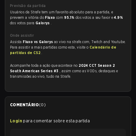
Previsão da partida
Usuários da Strafe tem um favorito absoluto para a partida, e
preveem a vitória do
Fluxo
com
95.1%
dos votos a seu favor e
4.9%
dos votos para
Galorys
.
Onde assistir
Assista
Fluxo vs Galorys
ao vivo na strafe.com, Twitch and Youtube.
Para assistir a mais partidas como esta, visite o
Calendário de
partidas de CS2
.
Acompanhe toda a ação que acontece no
2024 CCT Season 2
South American Series #3
, assim como as VODs, destaques e
transmissões ao vivo, tudo na Strafe.
COMENTÁRIO
(
0
)
Login
para comentar sobre esta partida