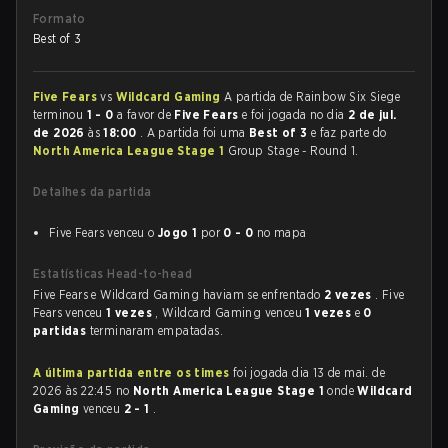
Formato
Best of 3
Five Fears
vs
Wildcard Gaming
A partida de Rainbow Six Siege
terminou
1 - 0
a favor de
Five Fears
e foi jogada no dia
2 de jul.
de 2026
às
18:00
. A partida foi uma
Best of 3
e faz parte do
North America League Stage 1
Group Stage - Round 1.
Detalhes da partida
Five Fears venceu o
Jogo 1
por
0 - 0
no mapa
Estatísticas Head-to-head
Five Fears e Wildcard Gaming haviam se enfrentado
2 vezes
. Five
Fears venceu
1 vezes
, Wildcard Gaming venceu
1 vezes
e
0
partidas
terminaram empatadas.
A última partida entre os times
foi jogada dia 13 de mai. de
2026 às 22:45 no
North America League Stage 1
onde
Wildcard
Gaming
venceu
2 - 1
.