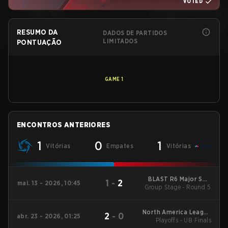
VOTED
RESUMO DA
DADOS DE PARTIDOS
LIMITADOS
PONTUAÇÃO
GAME
1
ENCONTROS ANTERIORES
1
0
1
Vitórias
Empates
Vitórias
BLAST R6 Major Salt
1
-
2
mai. 13 - 2026, 10:45
Group Stage - Round 5
Lake City
North America League
2
-
0
abr. 23 - 2026, 01:25
Playoffs - UB Finals
- North America