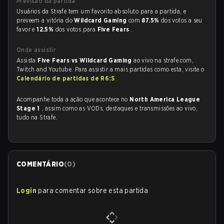
Previsão da partida
Usuários da Strafe tem um favorito absoluto para a partida, e
preveem a vitória do
Wildcard Gaming
com
87.5%
dos votos a seu
favor e
12.5%
dos votos para
Five Fears
.
Onde assistir
Assista
Five Fears vs Wildcard Gaming
ao vivo na strafe.com,
Twitch and Youtube. Para assistir a mais partidas como esta, visite o
Calendário de partidas de R6:S
.
Acompanhe toda a ação que acontece no
North America League
Stage 1
, assim como as VODs, destaques e transmissões ao vivo,
tudo na Strafe.
COMENTÁRIO
(
0
)
Login
para comentar sobre esta partida