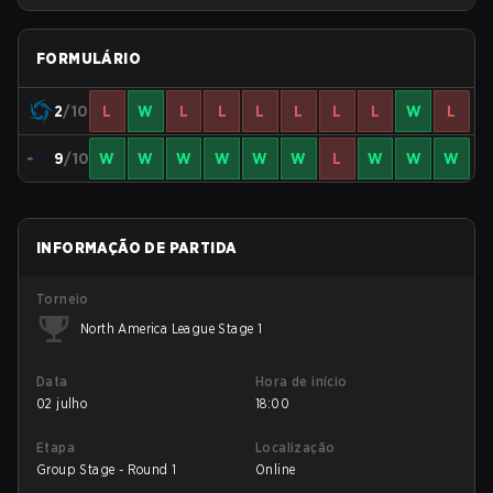
League Kickoff
FORMULÁRIO
2
/10
L
W
L
L
L
L
L
L
W
L
9
/10
W
W
W
W
W
W
L
W
W
W
INFORMAÇÃO DE PARTIDA
Torneio
North America League Stage 1
Data
Hora de início
02 julho
18:00
Etapa
Localização
Group Stage - Round 1
Online