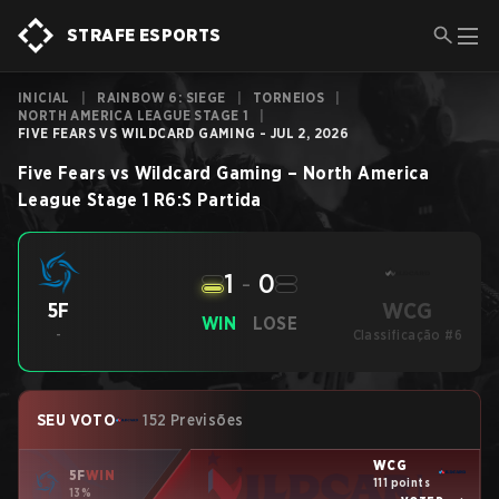
STRAFE ESPORTS
INICIAL
|
RAINBOW 6: SIEGE
|
TORNEIOS
|
NORTH AMERICA LEAGUE STAGE 1
|
FIVE FEARS VS WILDCARD GAMING - JUL 2, 2026
Five Fears
vs
Wildcard Gaming
–
North America
League Stage 1
R6:S
Partida
1
-
0
WCG
5F
WIN
LOSE
-
Classificação #6
SEU VOTO
152 Previsões
WCG
5F
WIN
111 points
13%