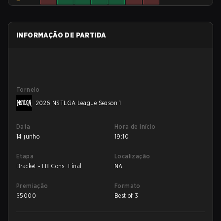
INFORMAÇÃO DE PARTIDA
Torneio
2026 NSTLGA League Season 1
Data
Hora de início
14 junho
19:10
Etapa
Localização
Bracket - LB Cons. Final
NA
Premiação
Formato
$
5000
Best of 3