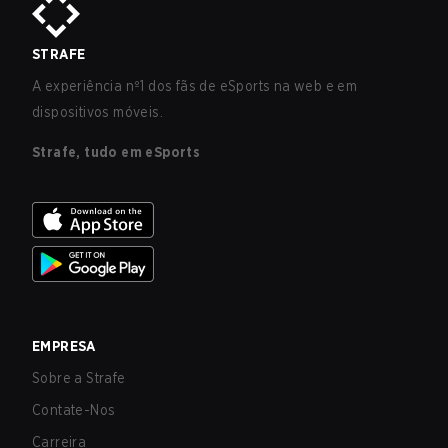
STRAFE
A experiência nº1 dos fãs de eSports na web e em
dispositivos móveis.
Strafe, tudo em eSports
EMPRESA
Sobre a Strafe
Contate-Nos
Carreira