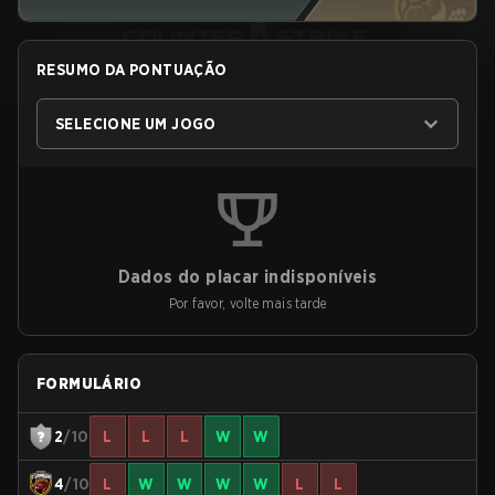
RESUMO DA PONTUAÇÃO
SELECIONE UM JOGO
Dados do placar indisponíveis
Por favor, volte mais tarde
FORMULÁRIO
2
/10
L
L
L
W
W
4
/10
L
W
W
W
W
L
L