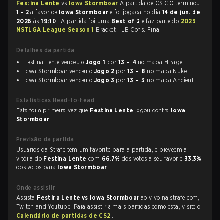
Festina Lente
vs
Iowa Stormboar
A partida de CS:GO terminou
1 - 2
a favor de
Iowa Stormboar
e foi jogada no dia
14 de jun. de
2026
às
19:10
. A partida foi uma
Best of 3
e faz parte do
2026
NSTLGA League Season 1
Bracket - LB Cons. Final.
Detalhes da partida
Festina Lente venceu o
Jogo 1
por
13 - 4
no mapa Mirage
Iowa Stormboar venceu o
Jogo 2
por
13 - 8
no mapa Nuke
Iowa Stormboar venceu o
Jogo 3
por
13 - 3
no mapa Ancient
Estatísticas Head-to-head
Esta foi a primeira vez que
Festina Lente
jogou contra
Iowa
Stormboar
.
Previsão da partida
Usuários da Strafe tem um favorito para a partida, e preveem a
vitória do
Festina Lente
com
66.7%
dos votos a seu favor e
33.3%
dos votos para
Iowa Stormboar
.
Onde assistir
Assista
Festina Lente vs Iowa Stormboar
ao vivo na strafe.com,
Twitch and Youtube. Para assistir a mais partidas como esta, visite o
Calendário de partidas de CS2
.