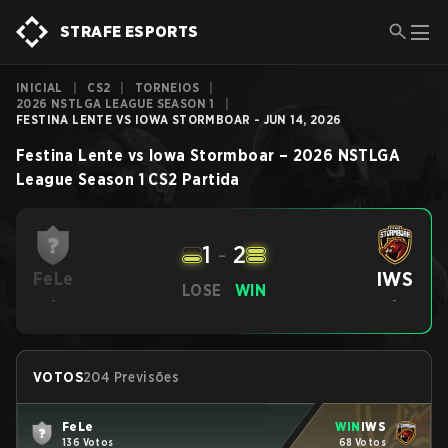
STRAFE ESPORTS
INICIAL
|
CS2
|
TORNEIOS
|
2026 NSTLGA LEAGUE SEASON 1
|
FESTINA LENTE VS IOWA STORMBOAR - JUN 14, 2026
Festina Lente
vs
Iowa Stormboar
–
2026 NSTLGA
League Season 1
CS2
Partida
1
-
2
IWS
FeLe
LOSE
WIN
-
-
VOTOS
204 Previsões
FeLe
WIN
IWS
136 Votos
68 Votos