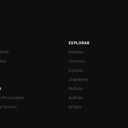
A
EXPLORAR
trafe
Partidas
Nos
Torneios
Equipes
Jogadores
O
Notícias
de Privacidade
Authors
e Serviço
Artigos