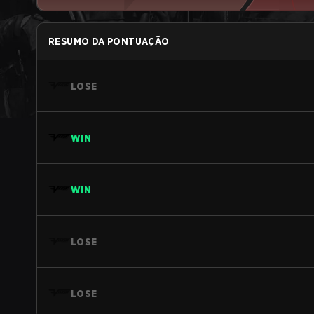
RESUMO DA PONTUAÇÃO
LOSE
WIN
WIN
LOSE
LOSE