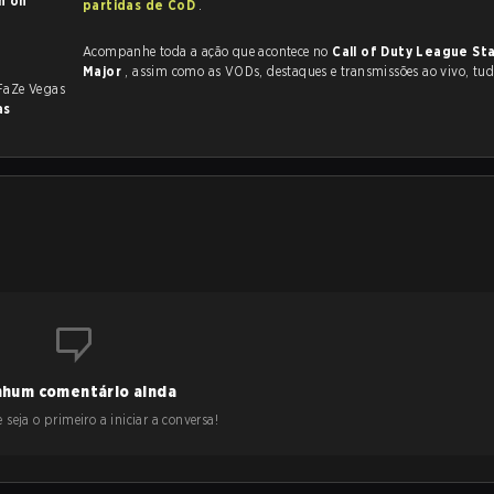
on
partidas de CoD
.
Acompanhe toda a ação que acontece no
Call of Duty League St
Major
, assim como as VODs, destaques e transmissões ao vivo, tu
 FaZe Vegas
as
hum comentário ainda
 seja o primeiro a iniciar a conversa!