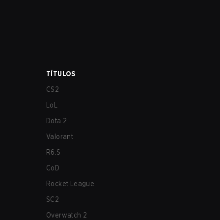
TÍTULOS
CS2
LoL
Dota 2
Valorant
R6:S
CoD
Rocket League
SC2
Overwatch 2