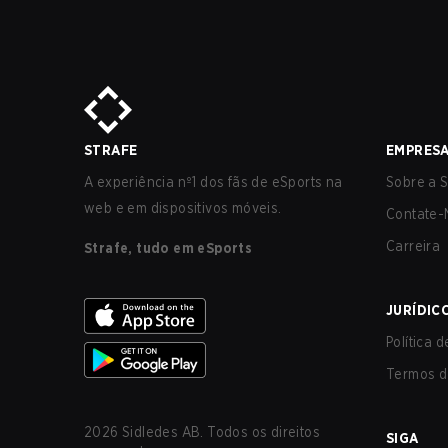
STRAFE
EMPRES
A experiência nº1 dos fãs de eSports na
Sobre a S
web e em dispositivos móveis.
Contate-
Carreira
Strafe, tudo em eSports
JURÍDIC
Política 
Termos d
2026
Sidledes AB. Todos os direitos
SIGA