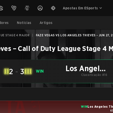
Apostas Em ESports
dores
Notícias
Artigos
GUE STAGE 4 MAJOR
|
FAZE VEGAS VS LOS ANGELES THIEVES - JUN 27, 
eves
–
Call of Duty League Stage 4 
Los Angeles
2
-
3
E
WIN
Thieves
Classificação #16
WIN
Los Angeles T
6