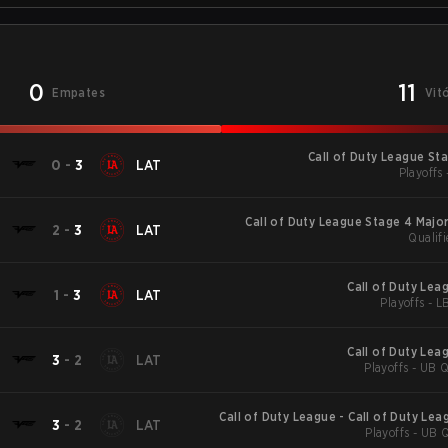
0
11
Empates
Vit
Call of Duty League St
0
-
3
LAT
Playoffs 
Call of Duty League Stage 4 Major
2
-
3
LAT
Qualifi
Call of Duty Lea
1
-
3
LAT
Playoffs - L
Call of Duty Lea
3
-
2
LAT
Playoffs - UB Q
Call of Duty League - Call of Duty Lea
3
-
2
LAT
Playoffs - UB Q