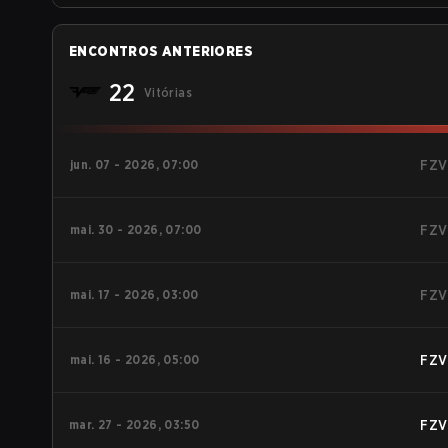
ENCONTROS ANTERIORES
22
Vitórias
jun. 07 - 2026, 07:00
FZV
mai. 30 - 2026, 07:00
FZV
mai. 17 - 2026, 03:00
FZV
mai. 16 - 2026, 05:00
FZV
mar. 27 - 2026, 03:50
FZV