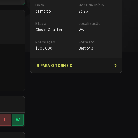
Data
Hora de início
31 março
23:23
Etapa
Localização
Closed Qualifier -
WA
Closed Qualifier UB
Quarterfinal
Premiação
Formato
$
800000
Best of 3
IR PARA O TORNEIO
L
W