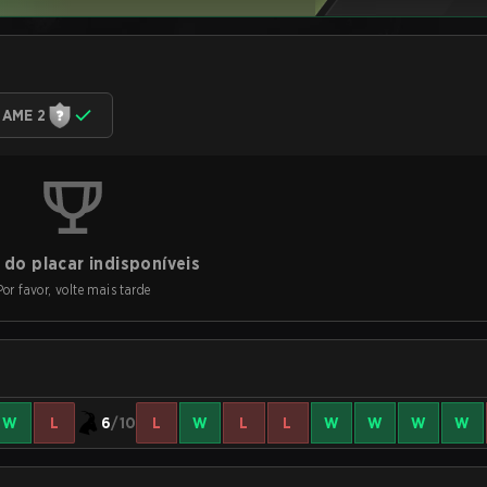
AME 2
do placar indisponíveis
Por favor, volte mais tarde
W
L
6
/10
L
W
L
L
W
W
W
W