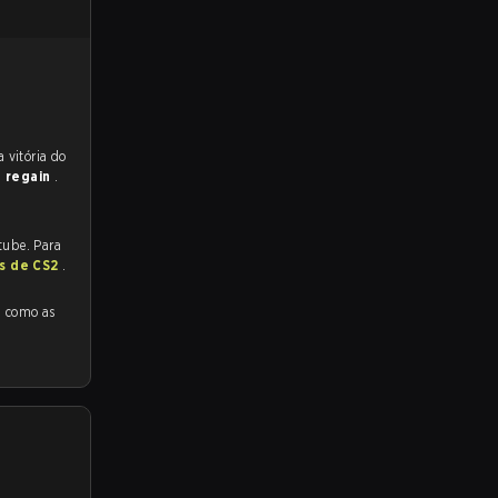
 para a partida, e preveem a vitória do
a
regain
.
tube. Para
as de CS2
.
as