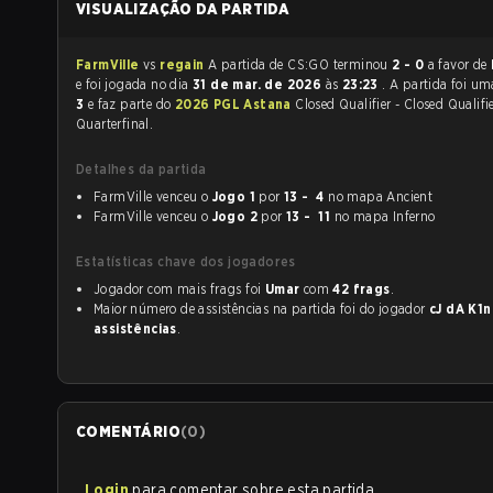
VISUALIZAÇÃO DA PARTIDA
FarmVille
vs
regain
A partida de CS:GO terminou
2 - 0
a favor de
e foi jogada no dia
31 de mar. de 2026
às
23:23
. A partida foi u
3
e faz parte do
2026 PGL Astana
Closed Qualifier - Closed Qualifi
Quarterfinal.
Detalhes da partida
FarmVille venceu o
Jogo 1
por
13 - 4
no mapa Ancient
FarmVille venceu o
Jogo 2
por
13 - 11
no mapa Inferno
Estatísticas chave dos jogadores
Jogador com mais frags foi
Umar
com
42 frags
.
Maior número de assistências na partida foi do jogador
cJ dA K1
assistências
.
COMENTÁRIO
(
0
)
Login
para comentar sobre esta partida