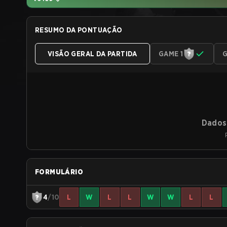
RESUMO DA PONTUAÇÃO
VISÃO GERAL DA PARTIDA
GAME 1
G
Dados 
FORMULÁRIO
4
/10
L
W
L
L
W
W
L
L