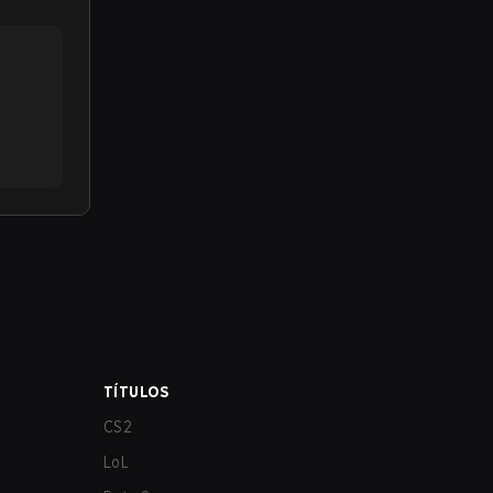
TÍTULOS
CS2
LoL