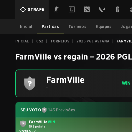
STRAFE
Inicial
Partidas
Torneios
Equipes
Joga
INICIAL
|
CS2
|
TORNEIOS
|
2026 PGL ASTANA
|
FARMVIL
FarmVille
vs
regain
–
2026 PGL
FarmVille
WIN
-
SEU VOTO
143 Previsões
FarmVille
WIN
192 points
VOTED