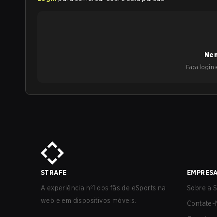
Nen
Faça login e
STRAFE
EMPRES
A experiência nº1 dos fãs de eSports na
Sobre a S
web e em dispositivos móveis.
Contate-