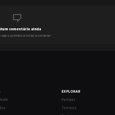
hum comentário ainda
 seja o primeiro a iniciar a conversa!
A
EXPLORAR
trafe
Partidas
Nos
Torneios