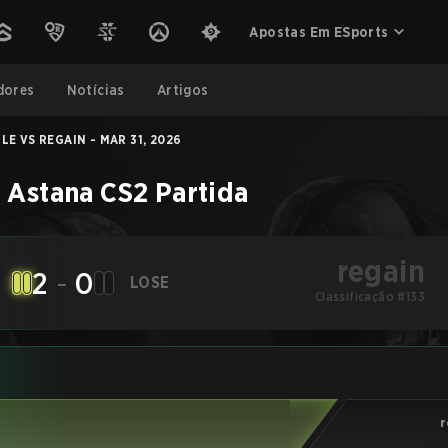
Apostas Em ESports
dores
Notícias
Artigos
LE VS REGAIN - MAR 31, 2026
 Astana
CS2
Partida
regain
2
-
0
LOSE
Classificação #133
r