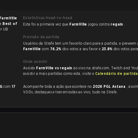
Estatísticas Head-to-head
FarmVille
ma
Best of
Esta foi a primeira vez que
FarmVille
jogou contra
regain
.
er UB
Previsão da partida
Usuários da Strafe tem um favorito claro
FarmVille
com
76.2%
dos votos a seu favor e
23.8%
dos votos par
Onde assistir
Assista
FarmVille vs regain
ao vivo na strafe.com, Twitch and You
assistir a mais partidas como esta, visite o
Calendário de partid
nG
com
17
Acompanhe toda a ação que acontece no
2026 PGL Astana
, assim como 
VODs, destaques e transmissões ao vivo, tudo na Strafe.