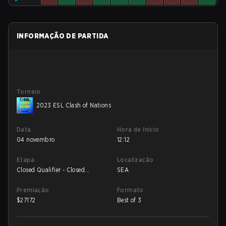
INFORMAÇÃO DE PARTIDA
Torneio
2023 ESL Clash of Nations
Data
Hora de início
04 novembro
12:12
Etapa
Localização
Closed Qualifier - Closed
SEA
Qualifier UB Finals
Premiação
Formato
$
27172
Best of 3