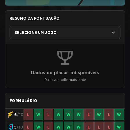
RESUMO DA PONTUAÇÃO
SELECIONE UM JOGO
Dados do placar indisponíveis
Por favor, volte mais tarde
FORMULÁRIO
6
/10
L
W
L
W
W
W
L
W
L
W
5
/10
L
W
L
W
W
W
L
L
L
W