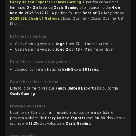
Fancy United Esports
vs
Oasis Gaming
A partida de Valorant
terminou
0 - 2
a favor de
Oasis Gaming
e foi jogada no dia
4 de
nov. de 2023
às
12:12
. A partida foi uma
Best of 3
e faz parte do
2023 ESL Clash of Nations
Closed Qualifier - Closed Qualifier UB
Finals.
Detalhes da partida
Oasis Gaming venceu o
Jogo 1
por
13 - 1
no mapa Lotus
Oasis Gaming venceu o
Jogo 2
por
13 - 7
no mapa Haven
Estatísticas chave dos jogadores
Jogador com mais frags foi
kellyS
com
38 frags
.
Estatísticas Head-to-head
Esta foi a primeira vez que
Fancy United Esports
jogou contra
Oasis Gaming
.
Previsão da partida
Usuários da Strafe tem um favorito absoluto para a partida, e
preveem a vitória do
Fancy United Esports
com
86.8%
dos votos a
seu favor e
13.2%
dos votos para
Oasis Gaming
.
Onde assistir