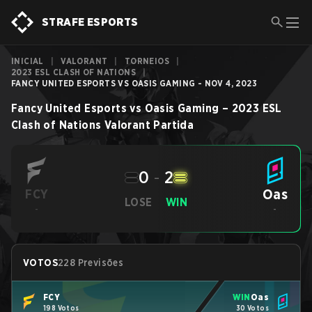
STRAFE ESPORTS
INICIAL
|
VALORANT
|
TORNEIOS
|
2023 ESL CLASH OF NATIONS
|
FANCY UNITED ESPORTS VS OASIS GAMING - NOV 4, 2023
Fancy United Esports
vs
Oasis Gaming
–
2023 ESL
Clash of Nations
Valorant
Partida
0
-
2
Oas
FCY
LOSE
WIN
-
-
VOTOS
228 Previsões
FCY
WIN
Oas
198 Votos
30 Votos