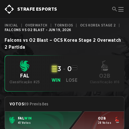
STRAFE ESPORTS
INICIAL
|
OVERWATCH
|
TORNEIOS
|
OCS KOREA STAGE 2
|
FALCONS VS O2 BLAST - JUN 19, 2026
Falcons
vs
O2 Blast
–
OCS Korea Stage 2
Overwatch
2
Partida
3
-
0
O2B
FAL
WIN
LOSE
Classificação #25
Classificação #16
VOTOS
69 Previsões
FAL
WIN
O2B
41 Votos
28 Votos