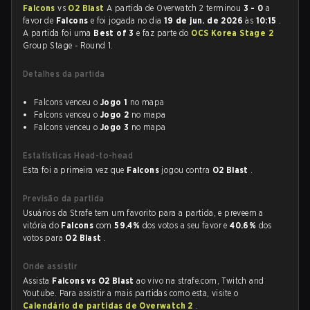
Falcons
vs
O2 Blast
A partida de Overwatch 2 terminou
3 - 0
a
favor de
Falcons
e foi jogada no dia
19 de jun. de 2026
às
10:15
.
A partida foi uma
Best of 3
e faz parte do
OCS Korea Stage 2
Group Stage - Round 1.
Detalhes da partida
Falcons venceu o
Jogo 1
no mapa
Falcons venceu o
Jogo 2
no mapa
Falcons venceu o
Jogo 3
no mapa
Estatísticas Head-to-head
Esta foi a primeira vez que
Falcons
jogou contra
O2 Blast
.
Previsão da partida
Usuários da Strafe tem um favorito para a partida, e preveem a
vitória do
Falcons
com
59.4%
dos votos a seu favor e
40.6%
dos
votos para
O2 Blast
.
Onde assistir
Assista
Falcons vs O2 Blast
ao vivo na strafe.com, Twitch and
Youtube. Para assistir a mais partidas como esta, visite o
Calendário de partidas de Overwatch 2
.