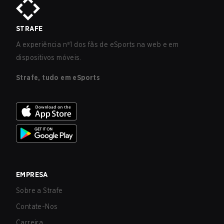
STRAFE
A experiência nº1 dos fãs de eSports na web e em
dispositivos móveis.
Strafe, tudo em eSports
EMPRESA
Sobre a Strafe
Contate-Nos
Carreira