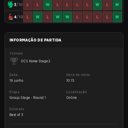
3
/10
L
L
W
L
L
L
L
W
L
W
4
/10
L
W
L
W
W
L
L
L
L
W
INFORMAÇÃO DE PARTIDA
Torneio
OCS Korea Stage 2
Data
Hora de início
19 junho
10:15
Etapa
Localização
Group Stage - Round 1
Online
Formato
Best of 3