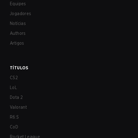
Equipes
Jogadores
Notícias
Authors
Artigos
TÍTULOS
CS2
LoL
Dota 2
Valorant
R6:S
CoD
Rocket League