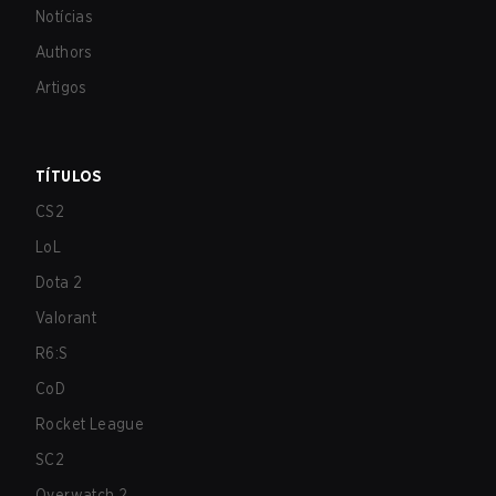
Notícias
Authors
Artigos
TÍTULOS
CS2
LoL
Dota 2
Valorant
R6:S
CoD
Rocket League
SC2
Overwatch 2