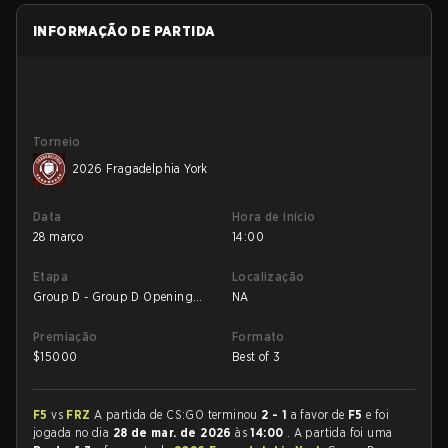
INFORMAÇÃO DE PARTIDA
Torneio
2026 Fragadelphia York
Data
Hora de início
28 março
14:00
Etapa
Localização
Group D - Group D Opening
NA
Round
Premiação
Formato
$
15000
Best of 3
F5
vs
FRZ
A partida de CS:GO terminou
2 - 1
a favor de
F5
e foi
jogada no dia
28 de mar. de 2026
às
14:00
. A partida foi uma