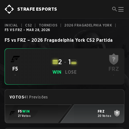
STRAFE ESPORTS
INICIAL
|
CS2
|
TORNEIOS
|
2026 FRAGADELPHIA YORK
|
F5 VS FRZ - MAR 28, 2026
F5
vs
FRZ
–
2026 Fragadelphia York
CS2
Partida
2
-
1
FRZ
F5
WIN
LOSE
-
-
VOTOS
41 Previsões
F5
WIN
FRZ
21 Votos
20 Votos