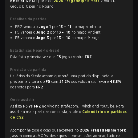
Best of 3
e faz parte do
2026 Fragadelphia York
Group D -
Group D Opening Round.
Detalhes da partida
FRZ venceu o
Jogo 1
por
13 - 11
no mapa Inferno
F5 venceu o
Jogo 2
por
13 - 10
no mapa Ancient
F5 venceu o
Jogo 3
por
13 - 10
no mapa Mirage
Estatísticas Head-to-head
Esta foi a primeira vez que
F5
jogou contra
FRZ
.
Previsão da partida
Usuários da Strafe acham que será uma partida disputada, e
preveem a vitória do
F5
com
51.2%
dos votos a seu favor e
48.8%
dos votos para
FRZ
.
Onde assistir
Assista
F5 vs FRZ
ao vivo na strafe.com, Twitch and Youtube. Para
assistir a mais partidas como esta, visite o
Calendário de partidas
de CS2
.
Acompanhe toda a ação que acontece no
2026 Fragadelphia York
, assim como as VODs, destaques e transmissões ao vivo, tudo na