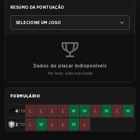
RESUMO DA PONTUAÇÃO
SELECIONE UM JOGO
Dados do placar indisponíveis
Por favor, volte mais tarde
FORMULÁRIO
4
/10
L
L
L
L
W
W
L
W
L
W
2
/10
L
W
L
L
W
L