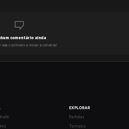
hum comentário ainda
 seja o primeiro a iniciar a conversa!
A
EXPLORAR
trafe
Partidas
Nos
Torneios