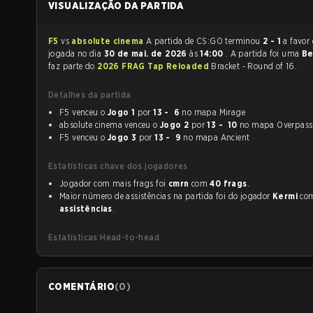
VISUALIZAÇÃO DA PARTIDA
F5
vs
absolute cinema
A partida de CS:GO terminou
2 - 1
a favor
jogada no dia
30 de mai. de 2026
às
14:00
. A partida foi uma
Be
faz parte do
2026 FRAG Tap Reloaded
Bracket - Round of 16.
Detalhes da partida
F5 venceu o
Jogo 1
por
13 - 6
no mapa Mirage
absolute cinema venceu o
Jogo 2
por
13 - 10
no mapa Overpass
F5 venceu o
Jogo 3
por
13 - 9
no mapa Ancient
Estatísticas chave dos jogadores
Jogador com mais frags foi
cmrn
com
40 frags
.
Maior número de assistências na partida foi do jogador
Kermi
co
assistências
.
Estatísticas Head-to-head
COMENTÁRIO
(
0
)