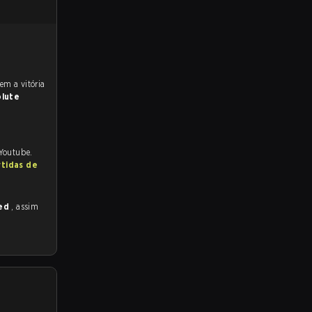
olute
 Youtube.
rtidas de
ded
, assim