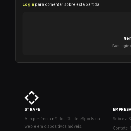
Login
para comentar sobre esta partida
Nen
Faça login e
STRAFE
EMPRES
A experiência nº1 dos fãs de eSports na
Sobre a S
web e em dispositivos móveis.
Contate-