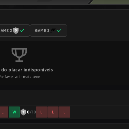
AME 2
GAME 3
do placar indisponíveis
Por favor, volte mais tarde
L
W
0
/10
L
L
L