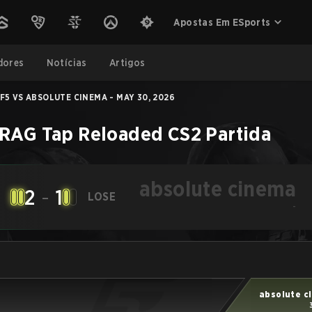
Apostas Em ESports
dores
Notícias
Artigos
F5 VS ABSOLUTE CINEMA - MAY 30, 2026
RAG Tap Reloaded
CS2
Partida
absolute cinema
2
-
1
LOSE
-
absolute c