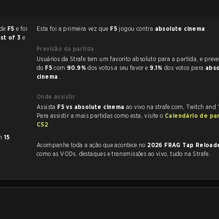
 de
F5
e foi
Esta foi a primeira vez que
F5
jogou contra
absolute cinema
.
st of 3
e
Previsão da partida
Usuários da Strafe tem um favorito absoluto para a partida, e preveem a vitória
do
F5
com
90.9%
dos votos a seu favor e
9.1%
dos votos para
abs
cinema
.
Onde assistir
Assista
F5 vs absolute cinema
ao vivo na strafe.com, Twitch and
Para assistir a mais partidas como esta, visite o
Calendário de pa
CS2
.
m
15
Acompanhe toda a ação que acontece no
2026 FRAG Tap Reloa
como as VODs, destaques e transmissões ao vivo, tudo na Strafe.