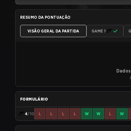
RESUMO DA PONTUAÇÃO
VISÃO GERAL DA PARTIDA
GAME 1
G
Dados 
FORMULÁRIO
4
/10
L
L
L
L
W
W
L
W