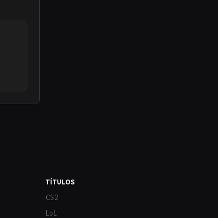
TÍTULOS
CS2
LoL