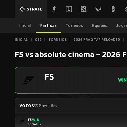
STRAFE
Inicial
Partidas
Torneios
Equipes
Joga
INICIAL
|
CS2
|
TORNEIOS
|
2026 FRAG TAP RELOADED
|
F5
vs
absolute cinema
–
2026 F
F5
WIN
-
VOTOS
33 Previsões
F5
WIN
30 Votos