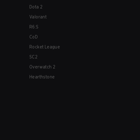
Dota 2
Valorant
R6:S
CoD
Rocket League
SC2
Overwatch 2
Hearthstone