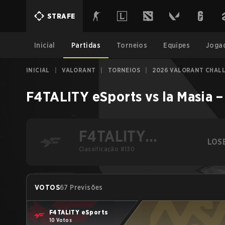
STRAFE
Inicial
Partidas
Torneios
Equipes
Joga
INICIAL
|
VALORANT
|
TORNEIOS
|
2026 VALORANT CHALL
F4TALITY eSports
vs
la Masia
F4TALITY
LOS
eSports
Classificação #130
VOTOS
67 Previsões
F4TALITY eSports
10 Votos