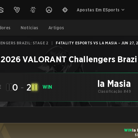
Apostas Em ESports
dores
Notícias
Artigos
ENGERS BRAZIL: STAGE 2
|
F4TALITY ESPORTS VS LA MASIA - JUN 27, 
–
2026 VALORANT Challengers Brazil
la Masia
0
-
2
E
WIN
Classificação #49
WIN
la
5