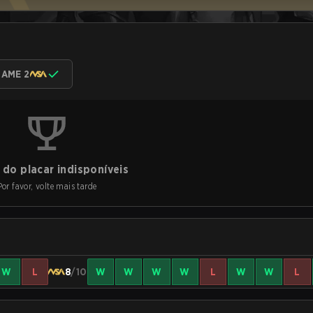
AME 2
do placar indisponíveis
Por favor, volte mais tarde
W
L
8
/10
W
W
W
W
L
W
W
L