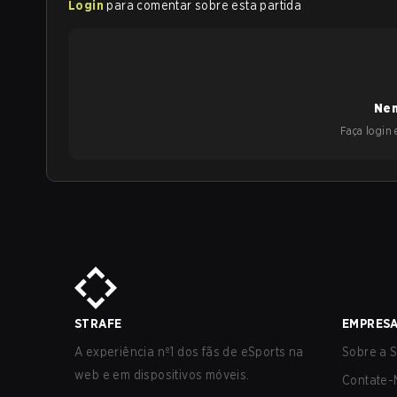
Login
para comentar sobre esta partida
Nen
Faça login e
STRAFE
EMPRES
A experiência nº1 dos fãs de eSports na
Sobre a S
web e em dispositivos móveis.
Contate-