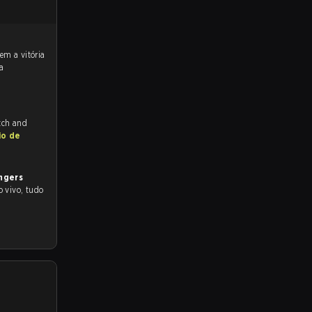
a
tch and
io de
ngers