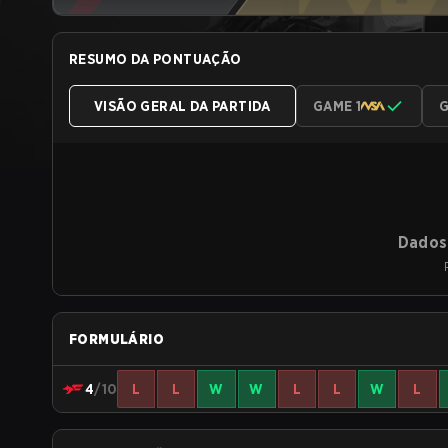
RESUMO DA PONTUAÇÃO
VISÃO GERAL DA PARTIDA
GAME 1
G
Dados 
FORMULÁRIO
4
/10
L
L
W
W
L
L
W
L