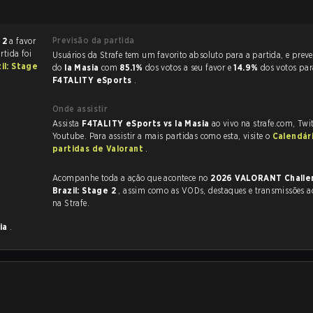
Previsão da partida
 2
a favor
rtida foi
Usuários da Strafe tem um favorito absoluto para a partida, e preveem a vitória
il: Stage
do
la Masia
com
85.1%
dos votos a seu favor e
14.9%
dos votos par
F4TALITY eSports
.
Onde assistir
Assista
F4TALITY eSports vs la Masia
ao vivo na strafe.com, Twi
Youtube. Para assistir a mais partidas como esta, visite o
Calendár
partidas de Valorant
.
Acompanhe toda a ação que acontece no
2026 VALORANT Challe
Brazil: Stage 2
, assim como as VODs, destaques e transmissões ao vivo, tudo
na Strafe.
sia
.