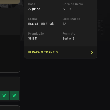
Data
Hora de início
27 junho
22:09
Etapa
Localização
Bracket - UB Finals
SA
Premiação
Formato
$
81231
Best of 3
IR PARA O TORNEIO
W
W