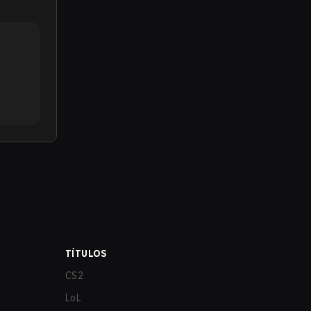
TÍTULOS
CS2
LoL