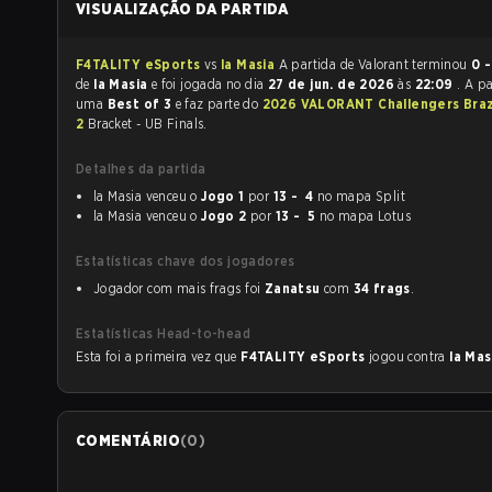
VISUALIZAÇÃO DA PARTIDA
F4TALITY eSports
vs
la Masia
A partida de Valorant terminou
0 -
de
la Masia
e foi jogada no dia
27 de jun. de 2026
às
22:09
. A pa
uma
Best of 3
e faz parte do
2026 VALORANT Challengers Braz
2
Bracket - UB Finals.
Detalhes da partida
la Masia venceu o
Jogo 1
por
13 - 4
no mapa Split
la Masia venceu o
Jogo 2
por
13 - 5
no mapa Lotus
Estatísticas chave dos jogadores
Jogador com mais frags foi
Zanatsu
com
34 frags
.
Estatísticas Head-to-head
Esta foi a primeira vez que
F4TALITY eSports
jogou contra
la Ma
COMENTÁRIO
(
0
)