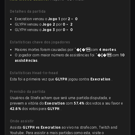
Detalhes da partida
Execration venceu o
Jogo 1
por
2 - 0
GLYPH venceu o
Jogo 2
por
0 - 2
GLYPH venceu o
Jogo 3
por
0 - 0
Estatísticas chave dos jogadores
Maiores mortes foram causadas por
`�[�'
com
4 mortes
.
O jogador com maior número de assistências foi
`�[�'
com
10
assistências
.
Estatísticas Head-to-head
Esta foi a primeira vez que
GLYPH
jogou contra
Execration
.
Previsão da partida
Usuários da Strafe acham que será uma partida disputada, e
preveem a vitória do
Execration
com
57.4%
dos votos a seu favor e
42.6%
dos votos para
GLYPH
.
Onde assistir
Assista
GLYPH vs Execration
ao vivo na strafe.com, Twitch and
Youtube. Para assistir a mais partidas como esta, visite o