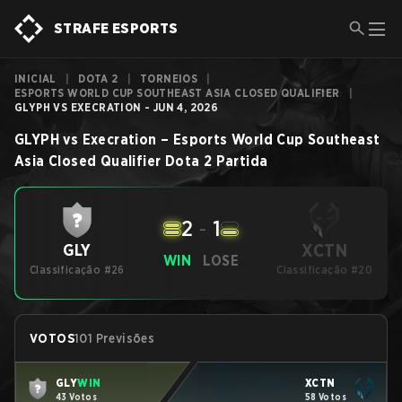
STRAFE ESPORTS
INICIAL
|
DOTA 2
|
TORNEIOS
|
ESPORTS WORLD CUP SOUTHEAST ASIA CLOSED QUALIFIER
|
GLYPH VS EXECRATION - JUN 4, 2026
GLYPH
vs
Execration
–
Esports World Cup Southeast
Asia Closed Qualifier
Dota 2
Partida
2
-
1
XCTN
GLY
WIN
LOSE
Classificação #26
Classificação #20
VOTOS
101 Previsões
GLY
WIN
XCTN
43 Votos
58 Votos