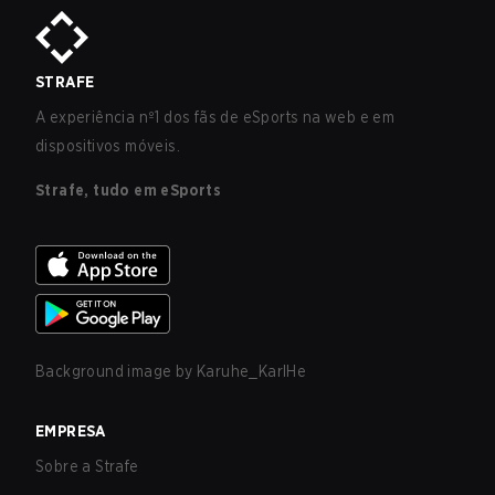
STRAFE
A experiência nº1 dos fãs de eSports na web e em
dispositivos móveis.
Strafe, tudo em eSports
Background image by
Karuhe_KarlHe
EMPRESA
Sobre a Strafe