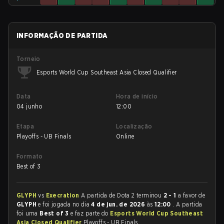
INFORMAÇÃO DE PARTIDA
Torneio
Esports World Cup Southeast Asia Closed Qualifier
Data
Hora de início
04 junho
12:00
Etapa
Localização
Playoffs - UB Finals
Online
Formato
Best of 3
GLYPH
vs
Execration
A partida de Dota 2 terminou
2 - 1
a favor de
GLYPH
e foi jogada no dia
4 de jun. de 2026
às
12:00
. A partida
foi uma
Best of 3
e faz parte do
Esports World Cup Southeast
Asia Closed Qualifier
Playoffs - UB Finals.