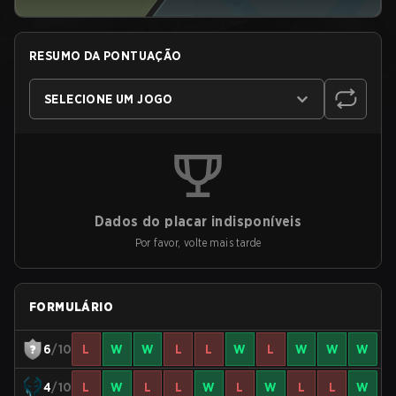
RESUMO DA PONTUAÇÃO
SELECIONE UM JOGO
Dados do placar indisponíveis
Por favor, volte mais tarde
FORMULÁRIO
6
/10
L
W
W
L
L
W
L
W
W
W
4
/10
L
W
L
L
W
L
W
L
L
W